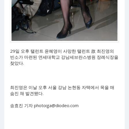
29일 오후 탤런트 윤혜영이 사망한 탤런트 故 최진영의
빈소가 마련된 연세대학교 강남세브란스병원 장례식장을
찾았다.
최진영은 이날 오후 서울 강남 논현동 자택에서 목을 매
숨진 채 발견됐다.
송효진 기자
photoiga@diodeo.com