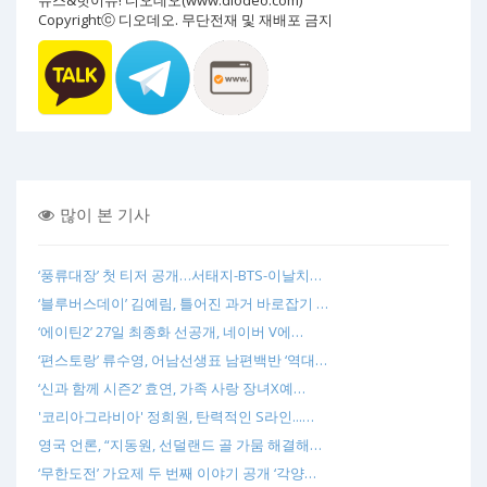
Copyrightⓒ 디오데오. 무단전재 및 재배포 금지
많이 본 기사
‘풍류대장’ 첫 티저 공개…서태지-BTS-이날치…
‘블루버스데이’ 김예림, 틀어진 과거 바로잡기 …
‘에이틴2’ 27일 최종화 선공개, 네이버 V에…
‘편스토랑’ 류수영, 어남선생표 남편백반 ‘역대…
‘신과 함께 시즌2’ 효연, 가족 사랑 장녀X예…
'코리아그라비아' 정희원, 탄력적인 S라인...…
영국 언론, “지동원, 선덜랜드 골 가뭄 해결해…
‘무한도전’ 가요제 두 번째 이야기 공개 ‘각양…