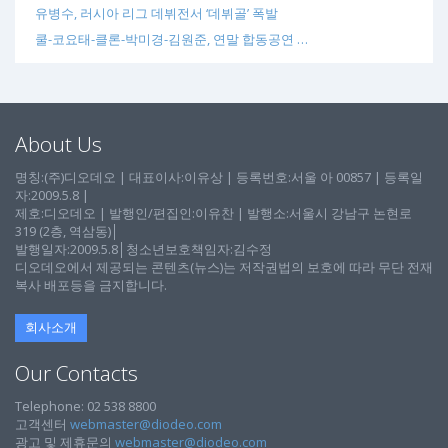
유병수, 러시아 리그 데뷔전서 ‘데뷔골’ 폭발
쿨-코요태-클론-박미경-김원준, 연말 합동공연 …
About Us
명칭:(주)디오데오 | 대표이사:이유상 | 등록번호:서울 아 00857 | 등록일
자:2009.5.8 |
제호:디오데오 | 발행인/편집인:이유찬 | 발행소:서울시 강남구 논현로
319 (2층, 역삼동)│
발행일자:2009.5.8│청소년보호책임자:김수정
디오데오에서 제공되는 콘텐츠(뉴스)는 저작권법의 보호에 따라 무단 전재
복사 배포등을 금지합니다.
회사소개
Our Contacts
Telephone: 02 538 8800
고객센터
webmaster@diodeo.com
광고 및 제휴문의
webmaster@diodeo.com