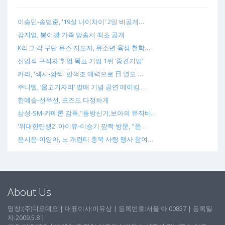
이승민-송병준, '19살 나이차이' 2일 비공개…
강지영, 붕어빵 가족 방송서 최초 공개
K리그 각 구단 유스 지도자, 유소년 육성 철학…
신입직 구직자 취업 목표 기업 1위 ‘중견기업’
카라, '섹시-깜찍' 팔색조 매력으로 日 열도 …
주니엘, ‘물고기자리’ 발매 기념 공연 메이킹 …
한예슬-선우선, 포즈도 다정하게
삼성-SM-카메론 감독,"동방신기,보아의 뮤직비…
'위대한탄생2' 아이유-이승기 깜짝 방문, "윤…
윤시윤-이영아, 노 개런티 충북 사랑 행사 참여…
About Us
명칭:(주)디오데오 | 대표이사:이유상 | 등록번호:서울 아 00857 | 등록일
자:2009.5.8 |