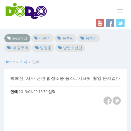
뉴스태그
이승기
손흥민
송중기
더 글로리
임영웅
방탄소년단
Home
기사
연예
박해진, ‘사자’ 관련 법정소송 승소…‘시크릿’ 촬영 문제없다
연예
2019/04/09 15:30 입력