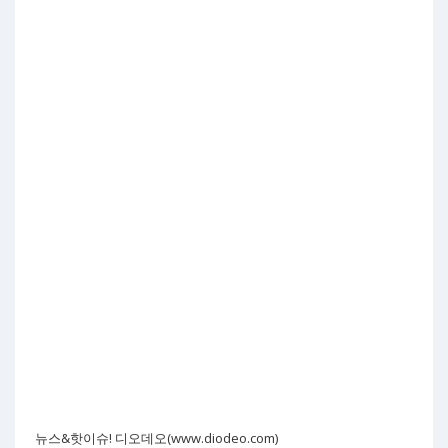
뉴스&핫이슈! 디오데오(www.diodeo.com)