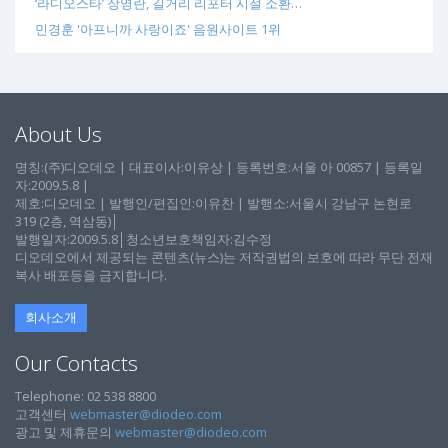
‘라디오스타’ 장영란, 길거리 리포터 시절 소환…
민경훈 '아프니까 사랑이죠' 음원사이트 1위
About Us
명칭:(주)디오데오 | 대표이사:이유상 | 등록번호:서울 아 00857 | 등록일
자:2009.5.8 |
제호:디오데오 | 발행인/편집인:이유찬 | 발행소:서울시 강남구 논현로
319 (2층, 역삼동)│
발행일자:2009.5.8│청소년보호책임자:김수정
디오데오에서 제공되는 콘텐츠(뉴스)는 저작권법의 보호에 따라 무단 전재
복사 배포등을 금지합니다.
회사소개
Our Contacts
Telephone: 02 538 8800
고객센터
webmaster@diodeo.com
광고 및 제휴문의
webmaster@diodeo.com