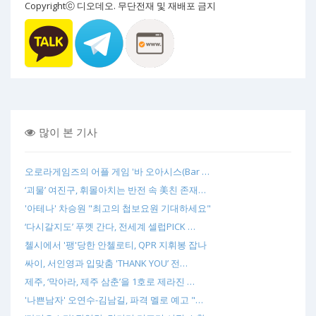
Copyrightⓒ 디오데오. 무단전재 및 재배포 금지
많이 본 기사
오로라게임즈의 어플 게임 '바 오아시스(Bar …
‘괴물’ 여진구, 휘몰아치는 반전 속 美친 존재…
'아테나' 차승원 "최고의 첩보요원 기대하세요"
‘다시갈지도’ 푸껫 간다, 전세계 셀럽PICK …
첼시에서 '팽'당한 안첼로티, QPR 지휘봉 잡나
싸이, 서인영과 입맞춤 'THANK YOU’ 전…
제주, ‘막아라, 제주 삼춘’을 1호로 제라진 …
'나쁜남자' 오연수-김남길, 파격 멜로 예고 "…