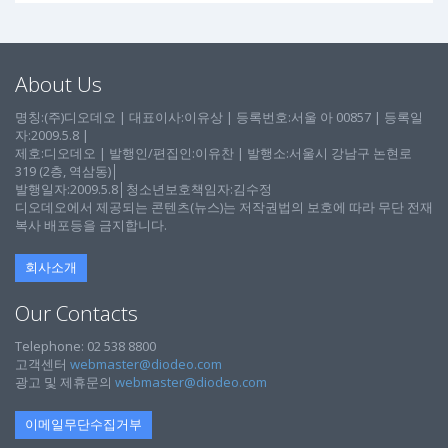
About Us
명칭:(주)디오데오 | 대표이사:이유상 | 등록번호:서울 아 00857 | 등록일
자:2009.5.8 |
제호:디오데오 | 발행인/편집인:이유찬 | 발행소:서울시 강남구 논현로
319 (2층, 역삼동)│
발행일자:2009.5.8│청소년보호책임자:김수정
디오데오에서 제공되는 콘텐츠(뉴스)는 저작권법의 보호에 따라 무단 전재
복사 배포등을 금지합니다.
회사소개
Our Contacts
Telephone: 02 538 8800
고객센터
webmaster@diodeo.com
광고 및 제휴문의
webmaster@diodeo.com
이메일무단수집거부