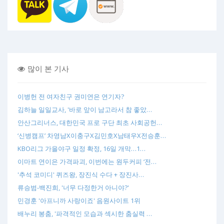
많이 본 기사
이병헌 전 여자친구 권미연은 연기자?
김하늘 일일교사, '바로 앞이 남고라서 참 좋았…
안산그리너스, 대한민국 프로 구단 최초 사회공헌…
‘신병캠프’ 차영남X이충구X김민호X남태우X전승훈…
KBO리그 가을야구 일정 확정, 16일 개막…1…
이마트 연이은 가격파괴, 이번에는 원두커피 ‘전…
'추석 코미디' 퀴즈왕, 장진식 수다 + 장진사…
류승범-백진희, '너무 다정한거 아니야?'
민경훈 '아프니까 사랑이죠' 음원사이트 1위
배누리 봉춤, '파격적인 모습과 섹시한 춤실력 …