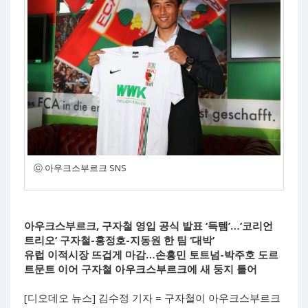
ⓒ 아우크스부르크 SNS
아우크스부르크, 구자철 영입 공식 발표 ‘득템’…‘코리언
트리오’ 구자철-홍정호-지동원 한 팀 ‘대박’
유럽 이적시장 뜨겁게 마감…손흥민 토트넘-박주호 도르
트문트 이어 구자철 아우크스부르크에 새 둥지 틀어
[디오데오 뉴스] 김수정 기자 = 구자철이 아우크스부르크