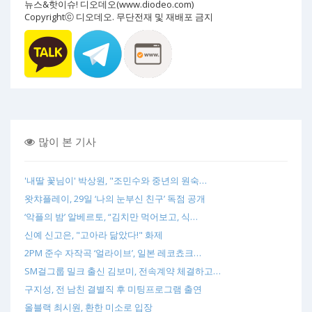
뉴스&핫이슈! 디오데오(www.diodeo.com)
Copyrightⓒ 디오데오. 무단전재 및 재배포 금지
많이 본 기사
'내딸 꽃님이' 박상원, "조민수와 중년의 원숙…
왓챠플레이, 29일 ‘나의 눈부신 친구’ 독점 공개
‘악플의 밤’ 알베르토, “김치만 먹어보고, 식…
신예 신고은, "고아라 닮았다!" 화제
2PM 준수 자작곡 ‘얼라이브’, 일본 레코쵸크…
SM걸그룹 밀크 출신 김보미, 전속계약 체결하고…
구지성, 전 남친 결별직 후 미팅프로그램 출연
올블랙 최시원, 환한 미소로 입장