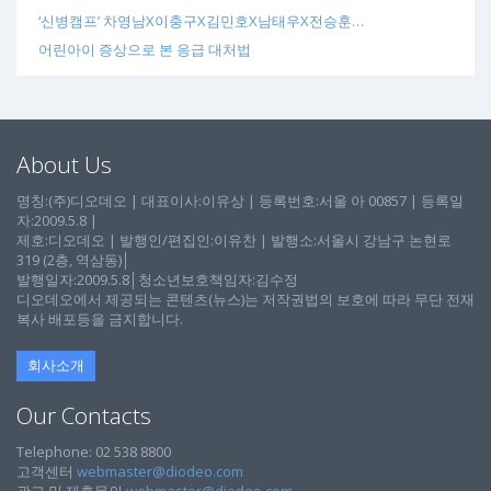
‘신병캠프’ 차영남X이충구X김민호X남태우X전승훈…
어린아이 증상으로 본 응급 대처법
About Us
명칭:(주)디오데오 | 대표이사:이유상 | 등록번호:서울 아 00857 | 등록일
자:2009.5.8 |
제호:디오데오 | 발행인/편집인:이유찬 | 발행소:서울시 강남구 논현로
319 (2층, 역삼동)│
발행일자:2009.5.8│청소년보호책임자:김수정
디오데오에서 제공되는 콘텐츠(뉴스)는 저작권법의 보호에 따라 무단 전재
복사 배포등을 금지합니다.
회사소개
Our Contacts
Telephone: 02 538 8800
고객센터
webmaster@diodeo.com
광고 및 제휴문의
webmaster@diodeo.com