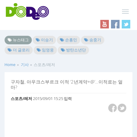
뉴스태그
이승기
손흥민
송중기
더 글로리
임영웅
방탄소년단
Home
기사
스포츠/레저
구자철, 아우크스부르크 이적 ‘2년계약+@’…이적료는 얼
마?
스포츠/레저
2015/09/01 15:25 입력