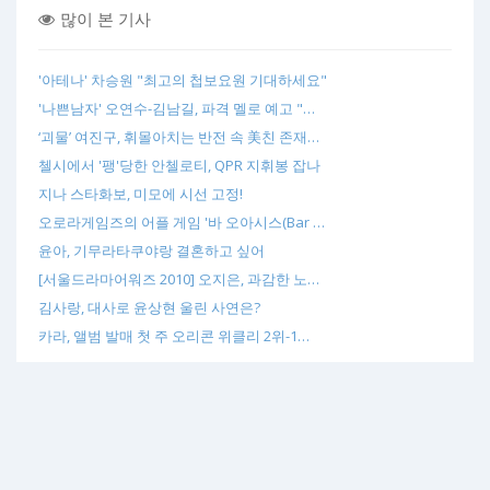
많이 본 기사
'아테나' 차승원 "최고의 첩보요원 기대하세요"
'나쁜남자' 오연수-김남길, 파격 멜로 예고 "…
‘괴물’ 여진구, 휘몰아치는 반전 속 美친 존재…
첼시에서 '팽'당한 안첼로티, QPR 지휘봉 잡나
지나 스타화보, 미모에 시선 고정!
오로라게임즈의 어플 게임 '바 오아시스(Bar …
윤아, 기무라타쿠야랑 결혼하고 싶어
[서울드라마어워즈 2010] 오지은, 과감한 노…
김사랑, 대사로 윤상현 울린 사연은?
카라, 앨범 발매 첫 주 오리콘 위클리 2위-1…