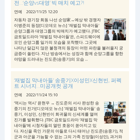
전…‘순양vs대영’ 빅 매치 예고?!
연예
2022/11/25 12:20
자동차 경기장 회동 나선 순양家→예상 밖 경쟁자
이병준의 등장[디오데오 뉴스] '재벌집 막내아들'
순양그룹과 대영그룹의 빅매치가 예고됐다. JTBC
금토일드라마 ‘재벌집 막내아들’은, 스피드웨이에
모인 순양그룹 일가의 모습을 포착했다. 그곳에
나타난 달갑지 않은 불청객의 등장이 어떤 파란을 불러올지 궁
금증이 쏠린다. 지난 방송에서는 성장과 함께 순양그룹을 향한
야망을 드러내는 진도준(송중기)의 모습 ...
‘재벌집 막내아들’ 송중기X이성민X신현빈, 퍼펙
트 시너지…미공개컷 공개
연예
2022/11/24 15:10
‘역시는 역시’ 윤현우 → 진도준의 서사 완성한 송
중기의 진가[디오데오 뉴스] '재벌집 막내아들' 송
중기, 이성민, 신현빈이 회귀물의 신세계를 열며
진가를 발휘했다. JTBC 금토일드라마 ‘재벌집 막
내아들’에 시청자들의 열띤 호응이 쏟아지고 있
다. 자신을 죽인 가문의 아들로 다시 태어난 진도준(송중기), 적
군과 아군을 가늠할 수 없는 그의 가족 진양철(이성민), 과거와