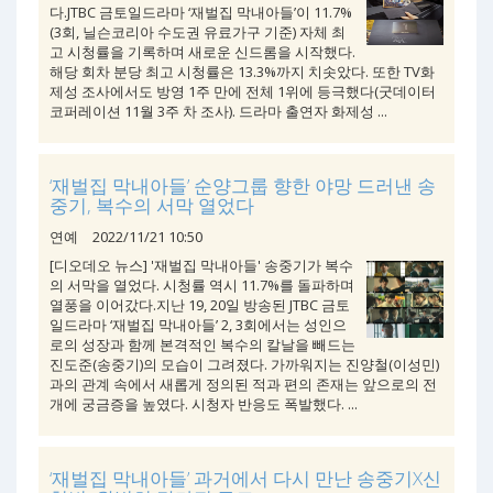
다.JTBC 금토일드라마 ‘재벌집 막내아들’이 11.7%
(3회, 닐슨코리아 수도권 유료가구 기준) 자체 최
고 시청률을 기록하며 새로운 신드롬을 시작했다.
해당 회차 분당 최고 시청률은 13.3%까지 치솟았다. 또한 TV화
제성 조사에서도 방영 1주 만에 전체 1위에 등극했다(굿데이터
코퍼레이션 11월 3주 차 조사). 드라마 출연자 화제성 ...
‘재벌집 막내아들’ 순양그룹 향한 야망 드러낸 송
중기, 복수의 서막 열었다
연예
2022/11/21 10:50
[디오데오 뉴스] '재벌집 막내아들' 송중기가 복수
의 서막을 열었다. 시청률 역시 11.7%를 돌파하며
열풍을 이어갔다.지난 19, 20일 방송된 JTBC 금토
일드라마 ‘재벌집 막내아들’ 2, 3회에서는 성인으
로의 성장과 함께 본격적인 복수의 칼날을 빼드는
진도준(송중기)의 모습이 그려졌다. 가까워지는 진양철(이성민)
과의 관계 속에서 새롭게 정의된 적과 편의 존재는 앞으로의 전
개에 궁금증을 높였다. 시청자 반응도 폭발했다. ...
‘재벌집 막내아들’ 과거에서 다시 만난 송중기X신