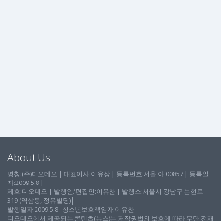
About Us
명칭:(주)디오데오 | 대표이사:이유상 | 등록번호:서울 아 00857 | 등록일
자:2009.5.8 |
제호:디오데오 | 발행인/편집인:이유찬 | 발행소:서울시 강남구 논현로
319 (역삼동, 정유빌딩)│
발행일자:2009.5.8│청소년보호책임자:이유찬
디오데오에서 제공되는 콘텐츠(뉴스)는 저작권법의 보호에 따라 무단 전재