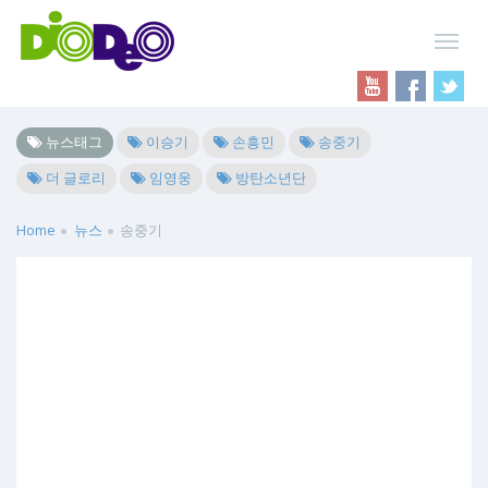
뉴스태그
이승기
손흥민
송중기
더 글로리
임영웅
방탄소년단
Home
뉴스
송중기