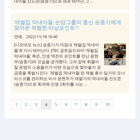
내아들 진도준(송중기)으로 새로 태어난 그 ...
‘재벌집 막내아들’ 순양그룹의 충신 송중기에게
찾아온 위험한 터닝포인트?!
연예
2022/11/18 16:40
[디오데오 뉴스] 송중기가 마침내 ‘재벌집 막내아
들’로 다시 태어난다. JTBC 금토일드라마 ‘재벌집
막내아들’ 측은, 인생 역전의 포인트를 만난 윤현
우(송중기)의 모습을 공개했다. 그의 앞에 휘몰아
칠 운명의 소용돌이가 어떤 모습으로 찾아올지 궁
금증을 폭발시킨다. '재벌집 막내아들'은 재벌 총수 일가의 오너
리스크를 관리하는 비서 윤현우가 재벌가의 막내아들 진도준
(송중기)으로 회귀해 인생 2회차를 사는 ...
1
2
3
4
5
6
7
8
9
10