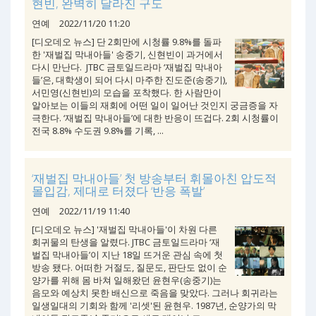
현빈, 완벽히 달라진 구도
연예
2022/11/20 11:20
[디오데오 뉴스] 단 2회만에 시청률 9.8%를 돌파
한 '재벌집 막내아들' 송중기, 신현빈이 과거에서
다시 만난다. JTBC 금토일드라마 ‘재벌집 막내아
들’은, 대학생이 되어 다시 마주한 진도준(송중기),
서민영(신현빈)의 모습을 포착했다. 한 사람만이
알아보는 이들의 재회에 어떤 일이 일어난 것인지 궁금증을 자
극한다. ‘재벌집 막내아들’에 대한 반응이 뜨겁다. 2회 시청률이
전국 8.8% 수도권 9.8%를 기록, ...
‘재벌집 막내아들’ 첫 방송부터 휘몰아친 압도적
몰입감, 제대로 터졌다 ‘반응 폭발’
연예
2022/11/19 11:40
[디오데오 뉴스] '재벌집 막내아들'이 차원 다른
회귀물의 탄생을 알렸다. JTBC 금토일드라마 ‘재
벌집 막내아들’이 지난 18일 뜨거운 관심 속에 첫
방송 됐다. 어떠한 거절도, 질문도, 판단도 없이 순
양가를 위해 몸 바쳐 일해왔던 윤현우(송중기)는
음모와 예상치 못한 배신으로 죽음을 맞았다. 그러나 회귀라는
일생일대의 기회와 함께 '리셋'된 윤현우. 1987년, 순양가의 막