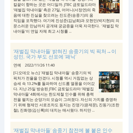
칼끝이 향하는 곳은 어디일까. JTBC 금토일드라마
‘재벌집 막내아들’ 측은 27일, 어머니(서정연)의 죽
음에 대한 진실을 찾으려는 진도준(송중기)의 움
직임을 포착했다. 여기에 진성준(김남희)과 모현민(박지현)의 의
문스러운 만남까지 공개돼 궁금증을 더욱 자극한다. '재벌집 막
내아들'이 연일 자체 최고 시청률 ...
‘재벌집 막내아들’ 밝혀진 송중기의 빅 픽처→이
성민, 국가 부도 선포에 ‘패닉’
연예
2022/11/26 11:40
[디오데오 뉴스] '재벌집 막내아들' 송중기의 빅
픽처가 전율을 안겼다. 시청률 역시 거침없는 상
승세 속 13.2%를 돌파하며 신드롬 열풍을 이어갔
다. 지난 25일 방송된 JTBC 금토일드라마 ‘재벌집
막내아들’ 4회에서는 한도제철 인수를 위해 총력
전을 펼치는 순양가의 모습이 그려졌다. 자신의 가치를 증명하
기 위해 형제인 서로조차도 등지는 진영기(윤제문), 진동기(조한
철), 진화영(김신록)의 대치는 매서웠다. 하지만 ...
‘재벌집 막내아들’ 송중기 참전에 불 붙은 인수