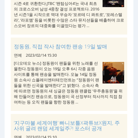
시즌 4로 귀환한다.JTBC ‘팬텀싱어4’는 국내 최초
의 크로스오버 남성 4중창 결성 프로젝트다. 2016
년 시즌1을 시작으로 역대 우승자 ‘포르테 디 콰트로’, ‘포레스텔
라’, ‘라포엠’ 등을 비롯한 수많은 스타 뮤지션들을 배출하며 크로
스오버 장르의 대중화를 이끌었다는 평가 ...
정동원, 직접 작사 참여한 팬송 19일 발매
연예
2023/02/14 15:30
[디오데오 뉴스] 정동원이 팬들을 위한 노래를 선
물한다.정동원이 오는 19일 오후 6시 각종 음원
사이트를 통해 팬송을 발매한다. 오늘 14일 정동
원 소속사 쇼플레이엔터테인먼트는 “정동원이 팬
들을 위한 신곡을 발매한다”고 밝혔다. 소속사 측
에 따르면 정동원의 새 싱글은 정동원 팬클럽 ‘우주총동원’을 위
해 만들어진 팬송으로, 정동원이 곡 선정부터 작사까지 직접 참
여하는 등 오직 팬들을 향한 정동원 ...
‘지구마불 세계여행’ 빠니보틀X곽튜브X원지, 주
사위 굴려 랜덤 세계일주?! 포스터 공개
연예
2023/02/14 15:10