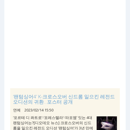
‘팬텀싱어4’ K-크로스오버 신드롬 일으킨 레전드
오디션의 귀환…포스터 공개
연예
2023/02/14 15:50
‘포르테 디 콰트로’-‘포레스텔라’-‘라포엠’ 잇는 4대
팬텀싱어는?[디오데오 뉴스] 크로스오버의 신드
롬을 일으킨 레전드 오디션 ‘팬텀싱어’가 3년 만에