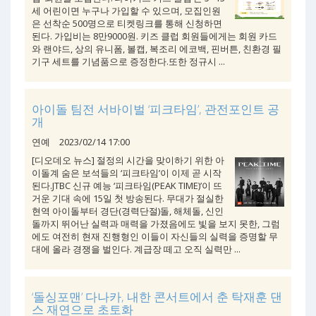
세 어린이면 누구나 가입할 수 있으며, 모집인원
은 선착순 500명으로 티켓링크를 통해 신청하면
된다. 가입비는 8만9000원. 키즈 클럽 회원들에게는 회원 카드
와 랜야드, 상의 유니폼, 볼캡, 복조리 에코백, 핀버튼, 친환경 필
기구 세트를 기념품으로 증정한다.또한 정규시 ...
아이돌 팀전 서바이벌 ‘피크타임’, 관전포인트 공
개
연예
2023/02/14 17:00
[디오데오 뉴스] 절정의 시간을 맞이하기 위한 아
이돌계 숨은 보석들의 ‘피크타임’이 이제 곧 시작
된다.JTBC 신규 예능 ‘피크타임(PEAK TIME)’이 뜨
거운 기대 속에 15일 첫 방송된다. 무대가 절실한
현역 아이돌부터 경단(경력단절)돌, 해체돌, 신인
돌까지 뛰어난 실력과 매력을 가졌음에도 빛을 보지 못한, 그럼
에도 여전히 현재 진행형인 이들이 자신들의 실력을 증명할 무
대에 올라 경쟁을 벌인다. 계급장 떼고 오직 실력만 ...
‘돌싱포맨’ 다나카, 내한 콘서트에서 춘 탁재훈 댄
스 재연으로 초토화