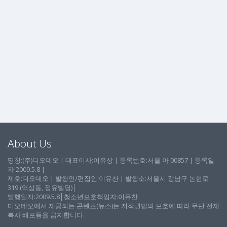
About Us
명칭:(주)디오데오 | 대표이사:이유상 | 등록번호:서울 아 00857 | 등록일
자:2009.5.8 |
제호:디오데오 | 발행인/편집인:이유찬 | 발행소:서울시 강남구 논현로
319 (역삼동, 정유빌딩)│
발행일자:2009.5.8│청소년보호책임자:이유찬
디오데오에서 제공되는 콘텐츠(뉴스)는 저작권법의 보호에 따라 무단 전재
복사 배포등을 금지합니다.