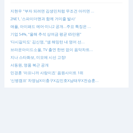
지현우 "부자 되려면 김생민처럼 무조건 아끼면 …
2NE1, '스파이더맨과 함께 거미줄 발사'
애플, 아이패드 에어·미니2 공개…주요 특징은 …
기업 54%, “올해 추석 상여금 평균 65만원”
‘다시갈지도' 김신영, “샘 해밍턴 내 영어 선…
브라운아이드소울, TV 출연 한번 없이 음악차트…
지나 스타화보, 미모에 시선 고정!
서동원, 명품 복근 공개
민경훈 '아프니까 사랑이죠' 음원사이트 1위
‘신병캠프’ 차영남X이충구X김민호X남태우X전승훈…