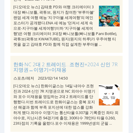
[디오데오 뉴스] 김태호 PD와 여행 크리에이터 3
대장 빠니보틀, 곽튜브, 원지가 참여한 ‘부루마불’
랜덤 세계 여행 예능 ‘지구마불 세계여행’의 메인
포스터가 공개됐다.ENA 새 예능 ‘던져서 세계 속
으로-지구마불 세계여행’(이하 ‘지구마불 세계여
행’)은 여행 크리에이터 3대장 빠니보틀(빠니보틀 Pani Bottle),
곽튜브(곽튜브 KWAKTUBE), 원지(원지의 하루)가 우주여행 티
켓을 걸고 김태호 PD와 함께 직접 설계한 부루마불 ...
한화·NC 2대 2 트레이드…조현진+2024 신인 7R
지명권↔이명기+이재용
스포츠/레저
2023/02/14 14:50
[디오데오 뉴스] 한화이글스는 14일 내야수 조현
진과 2024 신인 7R 지명권으로 NC 외야수 이명기
와 포수 이재용을 영입하는 2대 2 트레이드를 단
행했다.이번 트레이드로 한화이글스는 중복 포지
션 해결과 함께 부족 포지션에 대한 뎁스를 강화
하게 됐다.외야수 이명기는 통산타율 0.307을 기록중인 좌타 외
야수로, 지난시즌 94경기에 출장, 300타수 78안타 타율 0.260,
23타점의 기록을 올렸다.포수 이재용은 1999년생의 군필 ...