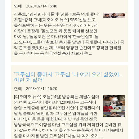
연예
2023/02/14 16:40
김준호, “김지민과 다툰 후 전화 100통 넘게 했다”
처절+충격 고백[디오데오 뉴스] SBS ‘신발 벗고
돌싱포맨’에서는 웃음 사냥꾼 다나카, 김지민, 정
이랑이 등장해 ‘돌싱포맨’과 웃음 케미를 선보인
다.이날, ‘돌싱포맨’은 다나카에게 ‘한국인설’이 돌
고 있다며, 그들이 확보한 증거를 낱낱이 공개했다. 다나카가 공
익 근무를 했었다는 제보부터 당황한 순간에도 정확한 한국말
을 구사한다는 등 한국인설 증거 자료가 쏟 ...
‘고두심이 좋아서’ 고두심 “나 여기 오기 싫었어…
이런 거 싫어”
연예
2023/02/14 16:20
[디오데오 뉴스] 오늘(14일) 방송되는 채널A ‘엄마
의 여행 고두심이 좋아서’ 42회에서는 고두심이
촬영 스케줄에 불만을 터뜨린 사연이 공개된다.이
날 방송에서 ‘국민 엄마’ 고두심은 엄마들을 위한
마사지, 미용 등을 체험한다. 지난 1년 동안 전국
방방곡곡으로 여행을 다닌 고두심을 위해 제작진이 준비한 휴
가 같은 하루다. 하지만 서울 강남구 논현동의 한 마사지숍에서
얼굴 마사지를 받던 고두심이 “사실 나 여기 오기 ...