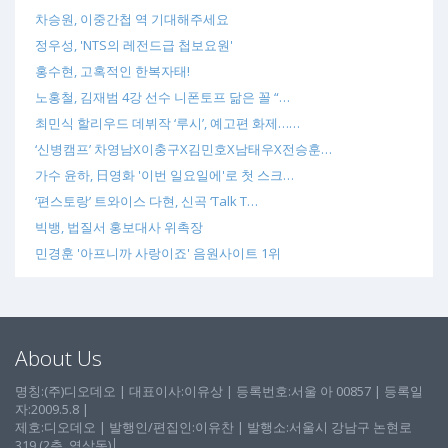
차승원, 이중간첩 역 기대해주세요
정우성, 'NTS의 레전드급 첩보요원'
홍수현, 고혹적인 한복자태!
노홍철, 김재범 4강 선수 니폰토프 닮은 꼴 “…
최민식 할리우드 데뷔작 ‘루시’, 예고편 화제……
‘신병캠프’ 차영남X이충구X김민호X남태우X전승훈…
가수 윤하, 日영화 '이번 일요일에'로 첫 스크…
‘편스토랑’ 트와이스 다현, 신곡 ‘Talk T…
빅뱅, 법질서 홍보대사 위촉장
민경훈 '아프니까 사랑이죠' 음원사이트 1위
About Us
명칭:(주)디오데오 | 대표이사:이유상 | 등록번호:서울 아 00857 | 등록일
자:2009.5.8 |
제호:디오데오 | 발행인/편집인:이유찬 | 발행소:서울시 강남구 논현로
319 (2층, 역삼동)│