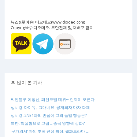
뉴스&핫이슈! 디오데오(www.diodeo.com)
Copyrightⓒ 디오데오. 무단전재 및 재배포 금지
많이 본 기사
씨엔블루 이정신, 패션모델 데뷔··· 런웨이 오른다
성시경-아이유, '그대네요' 공개되자 마자 화제
성시경, 2NE1과의 만남에 그의 돌발 행동은?
북한, 핵실험으로 고립→중국 영향력 강화?
‘구가의서’ 마의 후속 편성 확정, 월화드라마 …