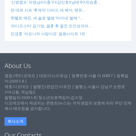
‘신병캠프’ 차영남X이충구X김민호X남태우X전승훈…
판 데르 사르 ‘후계자’ 다비드 데 헤아, 맨유…
핫펠트 예은, 새 솔로 앨범 ‘마이네’ 발매 “…
‘라디오스타’ 김기방, 결혼 후 절친 조인성과의…
민경훈 '아프니까 사랑이죠' 음원사이트 1위
About Us
명칭:(주)디오데오 | 대표이사:이유상 | 등록번호:서울 아 00857 | 등록일
자:2009.5.8 |
제호:디오데오 | 발행인/편집인:이유찬 | 발행소:서울시 강남구 논현로
319 (2층, 역삼동)│
발행일자:2009.5.8│청소년보호책임자:김수정
디오데오에서 제공되는 콘텐츠(뉴스)는 저작권법의 보호에 따라 무단 전재
복사 배포등을 금지합니다.
회사소개
Our Contacts