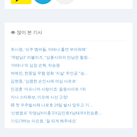
많이 본 기사
최시원, '슈주 멤버들, 아테나 출연 부러워해'
‘개밥남2’ 러블리즈, “삼총사와의 만남은 힐링…
'아테나'의 심장 손혁, 차승원
박예진, 한중일 무협 영화 '지살' 주인공 "승…
김현중, '상큼한 손인사에 여심 사르르'
민경훈 '아프니까 사랑이죠' 음원사이트 1위
지나 스타화보, 미모에 시선 고정!
韓 첫 우주발사체 나로호 29일 발사 앞두고 기…
‘신병캠프’ 차영남X이충구X김민호X남태우X전승훈…
기도(?)하는 이요원, '잘 되게 해주세요'