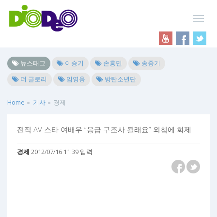
뉴스태그
이승기
손흥민
송중기
더 글로리
임영웅
방탄소년단
Home
기사
경제
전직 AV 스타 여배우 “응급 구조사 될래요” 외침에 화제
경제
2012/07/16 11:39 입력