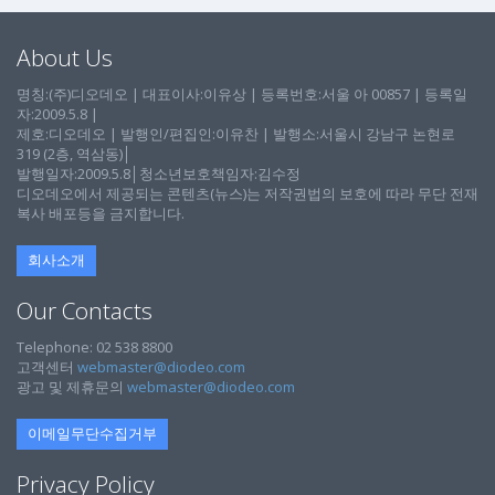
About Us
명칭:(주)디오데오 | 대표이사:이유상 | 등록번호:서울 아 00857 | 등록일
자:2009.5.8 |
제호:디오데오 | 발행인/편집인:이유찬 | 발행소:서울시 강남구 논현로
319 (2층, 역삼동)│
발행일자:2009.5.8│청소년보호책임자:김수정
디오데오에서 제공되는 콘텐츠(뉴스)는 저작권법의 보호에 따라 무단 전재
복사 배포등을 금지합니다.
회사소개
Our Contacts
Telephone: 02 538 8800
고객센터
webmaster@diodeo.com
광고 및 제휴문의
webmaster@diodeo.com
이메일무단수집거부
Privacy Policy