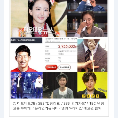
ⓒ 디오데오DB / SBS '힐링캠프' / SBS '인기가요' / JTBC '냉장
고를 부탁해' / 온라인커뮤니티 / 엠넷 '4가지쇼' 예고편 캡처