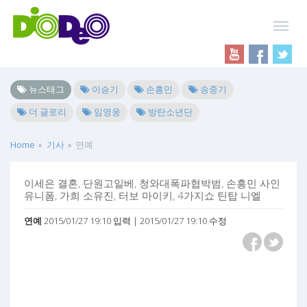
뉴스태그
이승기
손흥민
송중기
더 글로리
임영웅
방탄소년단
Home
기사
연예
이세은 결혼, 단원고일베, 청와대폭파협박범, 손흥민 사인
유니폼, 가희 소유진, 터보 마이키, 4가지쇼 틴탑 니엘
연예
2015/01/27 19:10 입력 | 2015/01/27 19:10 수정