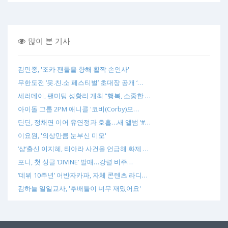
많이 본 기사
김민종, '조카 팬들을 향해 활짝 손인사'
무한도전 ‘못.친.소 페스티벌’ 초대장 공개 ‘…
세러데이, 팬미팅 성황리 개최 “행복, 소중한 …
아이돌 그룹 2PM 애니콜 '코비(Corby)모…
딘딘, 정채연 이어 유연정과 호흡…새 앨범 ‘#…
이요원, '의상만큼 눈부신 미모'
‘샵’출신 이지혜, 티아라 사건을 언급해 화제 …
포니, 첫 싱글 ‘DIVINE’ 발매…강렬 비주…
‘데뷔 10주년’ 어반자카파, 자체 콘텐츠 라디…
김하늘 일일교사, '후배들이 너무 재밌어요'