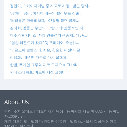
정인아, 스카이다이빙 중 사고로 사망…발견 당시…
'상하이' 공리, 아시아 배우의 할리우드 진출 …
'이청용은 한국의 베컴', CF촬영 장면 공개…
김태희, 양동근 주연의 '그랑프리' 감동적인 티…
제주의 팬서비스, 자체 연습경기 생중계…“TEA…
“힙합 레전드가 왔다” DJ 프리미어, 오늘(1…
'티끌모아 로맨스' 한예슬, 청순한 패션! 티끌…
정용화, '내년엔 가수로 다시 올께요'
한별, 두메인 크루와 지코 오디오쇼 ‘THINK…
지나 스타화보, 미모에 시선 고정!
About Us
명칭:(주)디오데오 | 대표이사:이유상 | 등록번호:서울 아 00857 | 등록일
자:2009.5.8 |
제호:디오데오 | 발행인/편집인:이유찬 | 발행소:서울시 강남구 논현로
319 (2층, 역삼동)│