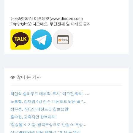
뉴스&핫이슈! 디오데오(www.diodeo.com)
Copyrightⓒ 디오데오. 무단전재 및 재배포 금지
많이 본 기사
최민식 할리우드 데뷔작 ‘루시’, 예고편 화제……
노홍철, 김재범 4강 선수 니폰토프 닮은 꼴 “…
정우성, 'NTS의 레전드급 첩보요원'
홍수현, 고혹적인 한복자태!
‘짐승돌’ 이기광, 발목부상으로 ‘반깁스’ 부상…
상금 4000만원 남은 백청강, "이제 돈 열심…