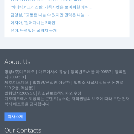
'하이킥3' 크리스탈, 가죽자켓은 보이쉬한 케릭…
김영철, "고통은 나눌 수 있지만 권력은 나눌 …
이지아, '걸어다니는 S라인'
유이, 탄력있는 꿀벅지 공개
About Us
명칭:(주)디오데오 | 대표이사:이유상 | 등록번호:서울 아 00857 | 등록일
자:2009.5.8 |
제호:디오데오 | 발행인/편집인:이유찬 | 발행소:서울시 강남구 논현로
319 (2층, 역삼동)│
발행일자:2009.5.8│청소년보호책임자:김수정
디오데오에서 제공되는 콘텐츠(뉴스)는 저작권법의 보호에 따라 무단 전재
복사 배포등을 금지합니다.
회사소개
Our Contacts