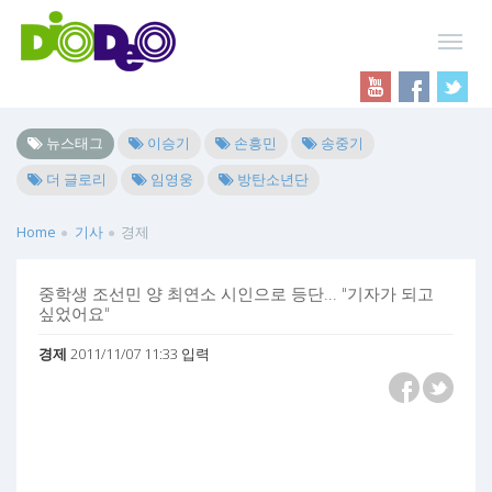
뉴스태그
이승기
손흥민
송중기
더 글로리
임영웅
방탄소년단
Home
기사
경제
중학생 조선민 양 최연소 시인으로 등단... "기자가 되고
싶었어요"
경제
2011/11/07 11:33 입력