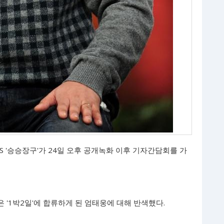
 '승승장구'가 24일 오후 공개녹화 이후 기자간담회를 가
'1박2일'에 합류하게 된 엄태웅에 대해 반색했다.