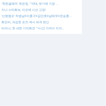
'착한글래머' 최은정, "10대, 벗기에 가장 …
지나 스타화보, 미모에 시선 고정!
‘신병캠프’ 차영남X이충구X김민호X남태우X전승훈…
화요비, 과감한 포즈-섹시 파격 변신
리아나, 첫 내한 기자회견 "1시간 가까이 지각…