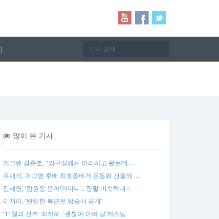
지
많이 본 기사
개그맨 김준호, "압구정에서 머리하고 왔는데..…
유재석, 개그맨 후배 최효종에게 운동화 선물해 …
진세연, '잠원동 윤아'라더니... 정말 비슷하네~
이지아, '탄탄한 복근은 방송서 공개'
'11월의 신부' 최자혜, '괜찮아 아빠 딸'캐스팅