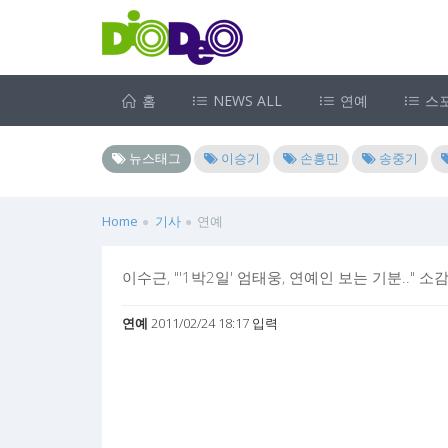
홈
NEWS ALL
연예
스
뉴스태그
이승기
손흥민
송중기
Home
기사
연예
이수근, "'1박2일' 엄태웅, 연예인 보는 기분.." 소
연예
2011/02/24 18:17 입력