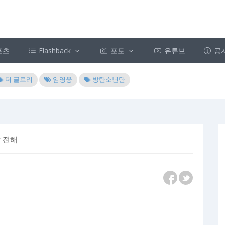
포츠
Flashback
포토
유튜브
공
더 글로리
임영웅
방탄소년단
감 전해