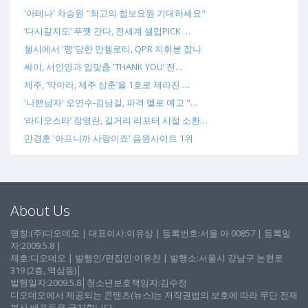
'아테나' 차승원 "최고의 첩보요원 기대하세요"
‘다시갈지도’ 푸껫 간다, 전세계 셀럽PICK …
첼시에서 '팽'당한 안첼로티, QPR 지휘봉 잡나
싸이, 서인영과 입맞춤 'THANK YOU’ 전…
제주, ‘막아라, 제주 삼춘’을 1호로 제라진 …
'나쁜남자' 오연수-김남길, 파격 멜로 예고 "…
‘라디오스타’ 장영란, 길거리 리포터 시절 소환…
민경훈 '아프니까 사랑이죠' 음원사이트 1위
About Us
명칭:(주)디오데오 | 대표이사:이유상 | 등록번호:서울 아 00857 | 등록일
자:2009.5.8 |
제호:디오데오 | 발행인/편집인:이유찬 | 발행소:서울시 강남구 논현로
319 (2층, 역삼동)│
발행일자:2009.5.8│청소년보호책임자:김수정
디오데오에서 제공되는 콘텐츠(뉴스)는 저작권법의 보호에 따라 무단 전재
복사 배포등을 금지합니다.