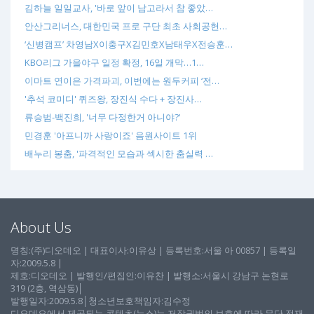
김하늘 일일교사, '바로 앞이 남고라서 참 좋았…
안산그리너스, 대한민국 프로 구단 최초 사회공헌…
‘신병캠프’ 차영남X이충구X김민호X남태우X전승훈…
KBO리그 가을야구 일정 확정, 16일 개막…1…
이마트 연이은 가격파괴, 이번에는 원두커피 ‘전…
'추석 코미디' 퀴즈왕, 장진식 수다 + 장진사…
류승범-백진희, '너무 다정한거 아니야?'
민경훈 '아프니까 사랑이죠' 음원사이트 1위
배누리 봉춤, '파격적인 모습과 섹시한 춤실력 …
About Us
명칭:(주)디오데오 | 대표이사:이유상 | 등록번호:서울 아 00857 | 등록일
자:2009.5.8 |
제호:디오데오 | 발행인/편집인:이유찬 | 발행소:서울시 강남구 논현로
319 (2층, 역삼동)│
발행일자:2009.5.8│청소년보호책임자:김수정
디오데오에서 제공되는 콘텐츠(뉴스)는 저작권법의 보호에 따라 무단 전재