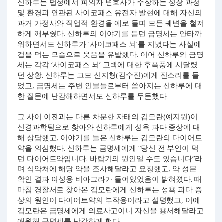
신하루는 법정에서 피의자 변호사가 주장하는 성장 과정
및 환경과 연관된 사이코패스 유전자 발현에 대해 자신의
과거 가정사와 직업적 환경을 예로 들며 모든 궤변을 철저
하게 깨부쉈다. 신하루의 이야기를 듣던 금명세는 안타까
워하면서도 신하루가 ‘사이코패스 뇌’를 지녔다는 사실에
겁을 먹는 모습으로 웃음을 유발했다. 이어 신하루와 금명
세는 각각 ‘사이코패스 뇌’ 고백에 대한 후폭풍에 시달렸
던 상황. 신하루는 고모 신지형(김수진)에게 잔소리를 들
었고, 금명세는 주변 인물들로부터 쏟아지는 신하루에 대
한 질문에 난감해하면서도 신하루를 두둔했다.
그 사이 이전과는 다른 차분한 자태의 김모란(예지원)이
신경과학팀으로 찾아와 신하루에게 성욕 과다 증상에 대
해 상담했고, 이야기를 들은 신하루는 김모란의 다이어트
약을 의심했다. 신하루는 금명세에게 “당신 전 부인이 먹
던 다이어트약입니다. 바람기의 원인일 수도 있습니다”라
며 식약처에 해당 약을 조사해달라고 요청했고, 약 성분
확인 결과 여성용 비아그라가 들어있었음이 밝혀졌다. 때
마침 경찰서로 찾아온 김모란에게 신하루는 성욕 과다 증
상의 원인이 다이어트약의 부작용이라고 설명했고, 이에
김모란은 금명세에게 의료사고이니 자신을 용서해달라고
애원해 금명세를 난감하게 했다.