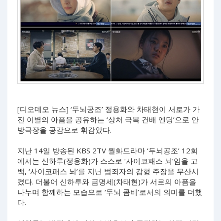
[디오데오 뉴스] ‘두뇌공조’ 정용화와 차태현이 서로가 가
진 이별의 아픔을 공유하는 ‘상처 극복 건배 엔딩’으로 안
방극장을 공감으로 휘감았다.
지난 14일 방송된 KBS 2TV 월화드라마 ‘두뇌공조’ 12회
에서는 신하루(정용화)가 스스로 ‘사이코패스 뇌’임을 고
백, ‘사이코패스 뇌’를 지닌 범죄자의 감형 주장을 무산시
켰다. 더불어 신하루와 금명세(차태현)가 서로의 아픔을
나누며 함께하는 모습으로 ‘두뇌 콤비’로서의 의미를 더했
다.