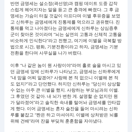
반면 금명세는 설소정(곽선영)과 캠핑 데이트 도중 갑작
스럽게 헤어지자는 말을 듣고 큰 충격에 빠졌다. 그 후 금
명세는 가슴이 터질 것같이 아프다며 이별 후유증을 보였
고 신하루는 금명세에게 진통제를 먹으라고 권유했다. 진
통제를 먹고 나아졌다는 금명세에게 신하루는 상심증후
군이 찾아온 것이라며 “뇌는 실연의 고통과 신체적 고통을
비슷하게 인식한다”라고 전했고, 여기에 이별을 극복할 방
법으로 시간, 평화, 기분전환이라고 하자, 금명세는 기분
전환을 한다며 사무실을 나가 버렸다.
이후 “나 같은 놈이 뭔 사랑이야”라며 홀로 술을 마시고 있
던 금명세 앞에 신하루가 나타났고, 금명세는 신하루에게
“내 맘을 어찌 알겠어? 사랑해 본 적 없으니 이별해 본 적
도 없지?”라고 단언했다. 하지만 신하루는 “당신이 상상할
수 없는 아주 큰 이별을 했지. 사랑하는 부모님과의 이별.
그 후였던 것 같아. 내 뇌가 변한 게. 설명할 순 없지만 뭔
가 달라졌어”라고 솔직한 속내를 털어놔 금명세를 안타깝
게 했다. 이어 금명세는 혼자 술잔을 들어 마시려는 신하
루를 붙잡고 “짠은 하고 마셔야지. 이별에 상처받은 뇌를
위해 건배”라며 잔을 부딪쳐 훈훈함을 자아냈다.