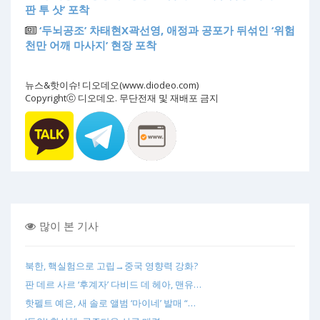
판 투 샷’ 포착
‘두뇌공조’ 차태현X곽선영, 애정과 공포가 뒤섞인 ‘위험
천만 어깨 마사지’ 현장 포착
뉴스&핫이슈! 디오데오(www.diodeo.com)
Copyrightⓒ 디오데오. 무단전재 및 재배포 금지
많이 본 기사
북한, 핵실험으로 고립→중국 영향력 강화?
판 데르 사르 ‘후계자’ 다비드 데 헤아, 맨유…
핫펠트 예은, 새 솔로 앨범 ‘마이네’ 발매 “…