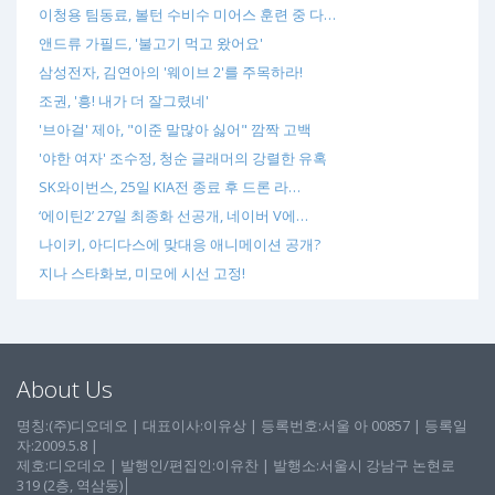
이청용 팀동료, 볼턴 수비수 미어스 훈련 중 다…
앤드류 가필드, '불고기 먹고 왔어요'
삼성전자, 김연아의 '웨이브 2'를 주목하라!
조권, '흥! 내가 더 잘그렸네'
'브아걸' 제아, "이준 말많아 싫어" 깜짝 고백
'야한 여자' 조수정, 청순 글래머의 강렬한 유혹
SK와이번스, 25일 KIA전 종료 후 드론 라…
‘에이틴2’ 27일 최종화 선공개, 네이버 V에…
나이키, 아디다스에 맞대응 애니메이션 공개?
지나 스타화보, 미모에 시선 고정!
About Us
명칭:(주)디오데오 | 대표이사:이유상 | 등록번호:서울 아 00857 | 등록일
자:2009.5.8 |
제호:디오데오 | 발행인/편집인:이유찬 | 발행소:서울시 강남구 논현로
319 (2층, 역삼동)│