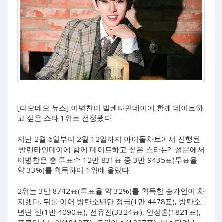
[디오데오 뉴스] 이병찬이 발렌타인데이에 함께 데이트하
고 싶은 스타 1위로 선정됐다.
지난 2월 6일부터 2월 12일까지 아이돌차트에서 진행된
'발렌타인데이에 함께 데이트하고 싶은 스타는?' 설문에서
이병찬은 총 투표수 12만 831표 중 3만 9435표(투표율
약 33%)를 획득하며 1위에 올랐다.
2위는 3만 8742표(투표율 약 32%)를 획득한 송가인이 차
지했다. 뒤를 이어 방탄소년단 정국(1만 4478표), 방탄소
년단 진(1만 4090표), 전유진(3324표), 안성훈(1821표),
프로미스나인(1812표), 트와이스(1227표), 몬스타엑스