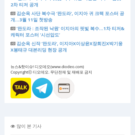
2차 티저 공개
김순옥 사단 복수극 ‘판도라’, 이지아 귀 크랙 포스터 공
개…3월 11일 첫방송
‘판도라 : 조작된 낙원’ 이지아의 핏빛 복수…1차 티저&
캐릭터 포스터 ‘시선압도’
김순옥 신작 ‘판도라’, 이지아X이상윤X장희진X박기웅
X봉태규 대본리딩 현장 공개
뉴스&핫이슈! 디오데오(www.diodeo.com)
Copyrightⓒ 디오데오. 무단전재 및 재배포 금지
많이 본 기사