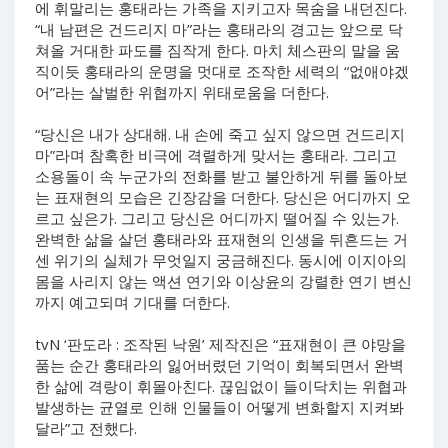
에 휘말리는 홍태라는 가족을 지키고자 목숨을 내던진다.
“내 남편은 건드리지 마”라는 홍태라의 경고는 앞으로 닥
쳐올 거대한 파도를 짐작게 한다. 마치 체스판의 말을 움
직이듯 홍태라의 운명을 멋대로 조작한 세력의 “없애야겠
어”라는 살벌한 위협까지 위태로움을 더한다.
“당신은 내가 상대해. 내 손에 죽고 싶지 않으면 건드리지
마”라며 참혹한 비극에 격렬하게 맞서는 홍태라. 그리고
소용돌이 속 누군가의 전화를 받고 불안하게 뒤를 돌아보
는 표재현의 모습은 긴장감을 더한다. 당신은 어디까지 오
르고 싶은가. 그리고 당신은 어디까지 떨어질 수 있는가.
완벽한 삶을 살던 홍태라와 표재현의 인생을 뒤흔드는 거
센 위기의 실체가 무엇일지 궁금해진다. 동시에 이지아의
몸을 사리지 않는 액션 연기와 이상윤의 강렬한 연기 변신
까지 예고되며 기대를 더한다.
tvN ‘판도라 : 조작된 낙원’ 제작진은 “표재현이 큰 야망을
품는 순간 홍태라의 잃어버렸던 기억이 회복되면서 완벽
한 삶에 격랑이 휘몰아친다. 끊임없이 들이닥치는 위협과
발생하는 균열로 인해 인물들이 어떻게 변화할지 지켜봐
달라”고 전했다.