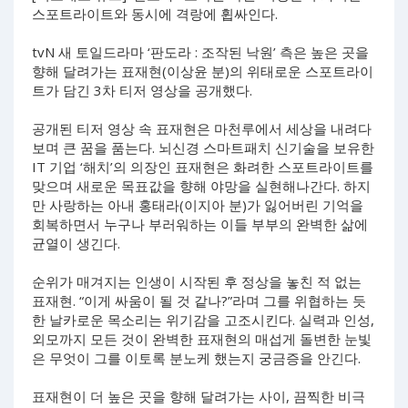
스포트라이트와 동시에 격랑에 휩싸인다.
tvN 새 토일드라마 ‘판도라 : 조작된 낙원’ 측은 높은 곳을
향해 달려가는 표재현(이상윤 분)의 위태로운 스포트라이
트가 담긴 3차 티저 영상을 공개했다.
공개된 티저 영상 속 표재현은 마천루에서 세상을 내려다
보며 큰 꿈을 품는다. 뇌신경 스마트패치 신기술을 보유한
IT 기업 ‘해치’의 의장인 표재현은 화려한 스포트라이트를
맞으며 새로운 목표값을 향해 야망을 실현해나간다. 하지
만 사랑하는 아내 홍태라(이지아 분)가 잃어버린 기억을
회복하면서 누구나 부러워하는 이들 부부의 완벽한 삶에
균열이 생긴다.
순위가 매겨지는 인생이 시작된 후 정상을 놓친 적 없는
표재현. “이게 싸움이 될 것 같나?”라며 그를 위협하는 듯
한 날카로운 목소리는 위기감을 고조시킨다. 실력과 인성,
외모까지 모든 것이 완벽한 표재현의 매섭게 돌변한 눈빛
은 무엇이 그를 이토록 분노케 했는지 궁금증을 안긴다.
표재현이 더 높은 곳을 향해 달려가는 사이, 끔찍한 비극