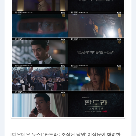
[디오데오 뉴스] ‘판도라 : 조작된 낙원’ 이상윤이 화려한