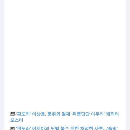
‘판도라’ 이상윤, 품위와 절제 ‘위풍당당 아우라’ 캐릭터
포스터
‘판도라’ 이지아의 핏빛 복수 위한 처절한 사투…‘숨멎’