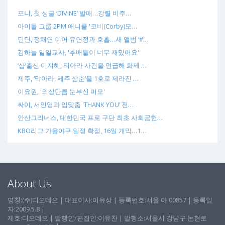
포니, 첫 싱글 ‘DIVINE’ 발매…강렬 비주…
아이돌 그룹 2PM 애니콜 '코비(Corby)모…
딘딘, 정채연 이어 유연정과 호흡…새 앨범 ‘#…
김하늘 일일교사, '후배들이 너무 재밌어요'
‘샵’출신 이지혜, 티아라 사건을 언급해 화제 …
제주, ‘막아라, 제주 삼춘’을 1호로 제라진 …
이요원, '의상만큼 눈부신 미모'
싸이, 서인영과 입맞춤 'THANK YOU’ 전…
안산그리너스, 대한민국 프로 구단 최초 사회공헌…
KBO리그 가을야구 일정 확정, 16일 개막…1…
About Us
명칭:(주)디오데오 | 대표이사:이유상 | 등록번호:서울 아 00857 | 등록일
자:2009.5.8 |
제호:디오데오 | 발행인/편집인:이유찬 | 발행소:서울시 강남구 논현로