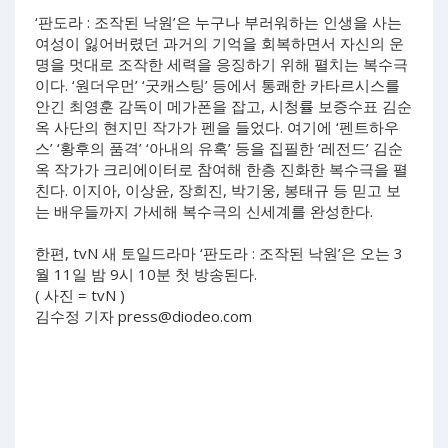
‘판도라 : 조작된 낙원’은 누구나 부러워하는 인생을 사는
여성이 잃어버렸던 과거의 기억을 회복하면서 자신의 운
명을 멋대로 조작한 세력을 응징하기 위해 펼치는 복수극
이다. ‘원더우먼’ ‘굿캐스팅’ 등에서 통쾌한 카타르시스를
안긴 최영훈 감독이 메가폰을 잡고, 시청률 보증수표 김순
옥 사단의 현지민 작가가 펜을 들었다. 여기에 ‘펜트하우
스’ ‘황후의 품격’ ‘아내의 유혹’ 등을 집필한 ‘레전드’ 김순
옥 작가가 크리에이터로 참여해 한층 진화한 복수극을 펼
친다. 이지아, 이상윤, 장희진, 박기웅, 봉태규 등 믿고 보
는 배우들까지 가세해 복수극의 신세계를 완성한다.
한편, tvN 새 토일드라마 ‘판도라 : 조작된 낙원’은 오는 3
월 11일 밤 9시 10분 첫 방송된다.
( 사진 = tvN )
김수정 기자
press@diodeo.com