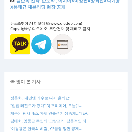
김순옥 신작 ‘판도라’, 이지아X이상윤X장희진X박기웅
X봉태규 대본리딩 현장 공개
뉴스&핫이슈! 디오데오(www.diodeo.com)
Copyrightⓒ 디오데오. 무단전재 및 재배포 금지
많이 본 기사
정용화, '내년엔 가수로 다시 올께요'
“힙합 레전드가 왔다” DJ 프리미어, 오늘(1…
제주의 팬서비스, 자체 연습경기 생중계…“TEA…
김태희, 양동근 주연의 '그랑프리' 감동적인 티…
'이청용은 한국의 베컴', CF촬영 장면 공개…