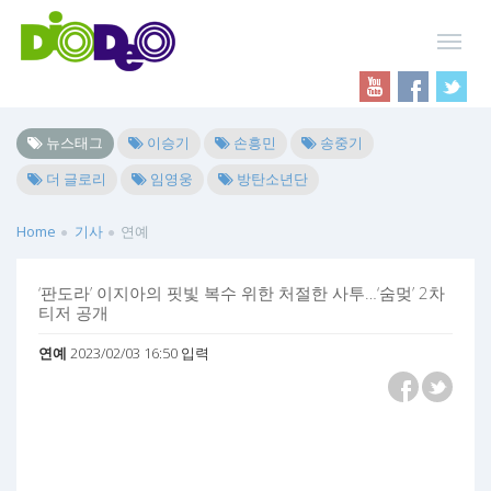
뉴스태그
이승기
손흥민
송중기
더 글로리
임영웅
방탄소년단
Home
기사
연예
‘판도라’ 이지아의 핏빛 복수 위한 처절한 사투…‘숨멎’ 2차
티저 공개
연예
2023/02/03 16:50 입력