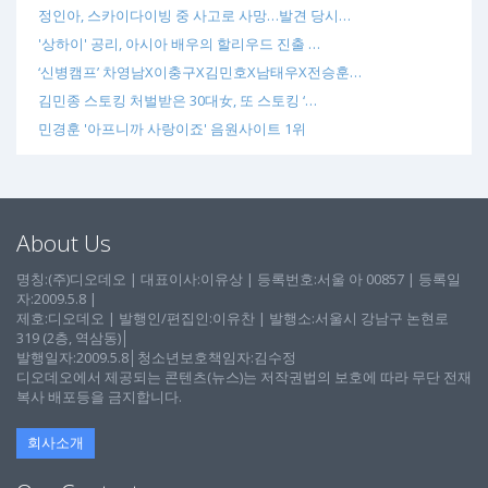
정인아, 스카이다이빙 중 사고로 사망…발견 당시…
'상하이' 공리, 아시아 배우의 할리우드 진출 …
‘신병캠프’ 차영남X이충구X김민호X남태우X전승훈…
김민종 스토킹 처벌받은 30대女, 또 스토킹 ‘…
민경훈 '아프니까 사랑이죠' 음원사이트 1위
About Us
명칭:(주)디오데오 | 대표이사:이유상 | 등록번호:서울 아 00857 | 등록일
자:2009.5.8 |
제호:디오데오 | 발행인/편집인:이유찬 | 발행소:서울시 강남구 논현로
319 (2층, 역삼동)│
발행일자:2009.5.8│청소년보호책임자:김수정
디오데오에서 제공되는 콘텐츠(뉴스)는 저작권법의 보호에 따라 무단 전재
복사 배포등을 금지합니다.
회사소개