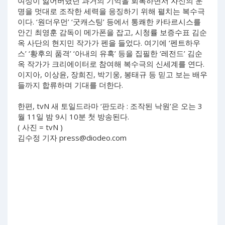
여성이 잃어버렸던 과거의 기억을 회복하면서 자신의 운
명을 멋대로 조작한 세력을 응징하기 위해 펼치는 복수극
이다. ‘원더우먼’ ‘굿캐스팅’ 등에서 통쾌한 카타르시스를
안긴 최영훈 감독이 메가폰을 잡고, 시청률 보증수표 김순
옥 사단의 현지민 작가가 펜을 들었다. 여기에 ‘펜트하우
스’ ‘황후의 품격’ ‘아내의 유혹’ 등을 집필한 ‘레전드’ 김순
옥 작가가 크리에이터로 참여해 복수극의 신세계를 연다.
이지아, 이상윤, 장희진, 박기웅, 봉태규 등 믿고 보는 배우
들까지 합류하며 기대를 더한다.
한편, tvN 새 토일드라마 ‘판도라 : 조작된 낙원’은 오는 3
월 11일 밤 9시 10분 첫 방송된다.
( 사진 = tvN )
김수정 기자
press@diodeo.com