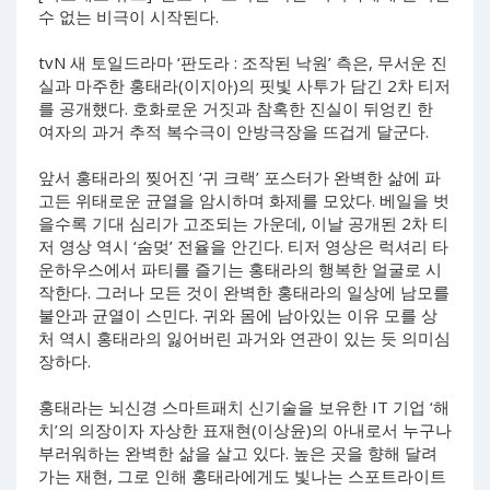
수 없는 비극이 시작된다.
tvN 새 토일드라마 ‘판도라 : 조작된 낙원’ 측은, 무서운 진
실과 마주한 홍태라(이지아)의 핏빛 사투가 담긴 2차 티저
를 공개했다. 호화로운 거짓과 참혹한 진실이 뒤엉킨 한
여자의 과거 추적 복수극이 안방극장을 뜨겁게 달군다.
앞서 홍태라의 찢어진 ‘귀 크랙’ 포스터가 완벽한 삶에 파
고든 위태로운 균열을 암시하며 화제를 모았다. 베일을 벗
을수록 기대 심리가 고조되는 가운데, 이날 공개된 2차 티
저 영상 역시 ‘숨멎’ 전율을 안긴다. 티저 영상은 럭셔리 타
운하우스에서 파티를 즐기는 홍태라의 행복한 얼굴로 시
작한다. 그러나 모든 것이 완벽한 홍태라의 일상에 남모를
불안과 균열이 스민다. 귀와 몸에 남아있는 이유 모를 상
처 역시 홍태라의 잃어버린 과거와 연관이 있는 듯 의미심
장하다.
홍태라는 뇌신경 스마트패치 신기술을 보유한 IT 기업 ‘해
치’의 의장이자 자상한 표재현(이상윤)의 아내로서 누구나
부러워하는 완벽한 삶을 살고 있다. 높은 곳을 향해 달려
가는 재현, 그로 인해 홍태라에게도 빛나는 스포트라이트