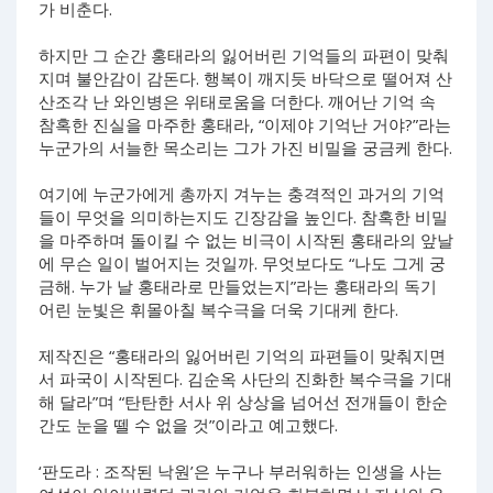
가 비춘다.
하지만 그 순간 홍태라의 잃어버린 기억들의 파편이 맞춰
지며 불안감이 감돈다. 행복이 깨지듯 바닥으로 떨어져 산
산조각 난 와인병은 위태로움을 더한다. 깨어난 기억 속
참혹한 진실을 마주한 홍태라, “이제야 기억난 거야?”라는
누군가의 서늘한 목소리는 그가 가진 비밀을 궁금케 한다.
여기에 누군가에게 총까지 겨누는 충격적인 과거의 기억
들이 무엇을 의미하는지도 긴장감을 높인다. 참혹한 비밀
을 마주하며 돌이킬 수 없는 비극이 시작된 홍태라의 앞날
에 무슨 일이 벌어지는 것일까. 무엇보다도 “나도 그게 궁
금해. 누가 날 홍태라로 만들었는지”라는 홍태라의 독기
어린 눈빛은 휘몰아칠 복수극을 더욱 기대케 한다.
제작진은 “홍태라의 잃어버린 기억의 파편들이 맞춰지면
서 파국이 시작된다. 김순옥 사단의 진화한 복수극을 기대
해 달라”며 “탄탄한 서사 위 상상을 넘어선 전개들이 한순
간도 눈을 뗄 수 없을 것”이라고 예고했다.
‘판도라 : 조작된 낙원’은 누구나 부러워하는 인생을 사는