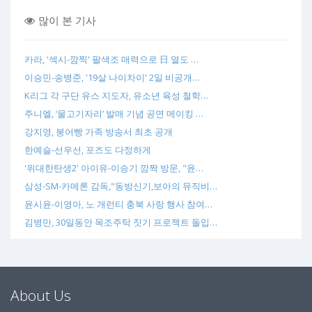
많이 본 기사
카라, '섹시-깜찍' 팔색조 매력으로 日 열도 …
이승민-송병준, '19살 나이차이' 2일 비공개…
K리그 각 구단 유스 지도자, 유소년 육성 철학…
주니엘, ‘물고기자리’ 발매 기념 공연 메이킹 …
강지영, 붕어빵 가족 방송서 최초 공개
한예슬-선우선, 포즈도 다정하게
'위대한탄생2' 아이유-이승기 깜짝 방문, "윤…
삼성-SM-카메론 감독,"동방신기,보아의 뮤직비…
윤시윤-이영아, 노 개런티 충북 사랑 행사 참여…
김병만, 30일동안 목조주탁 짓기 프로젝트 돌입…
About Us