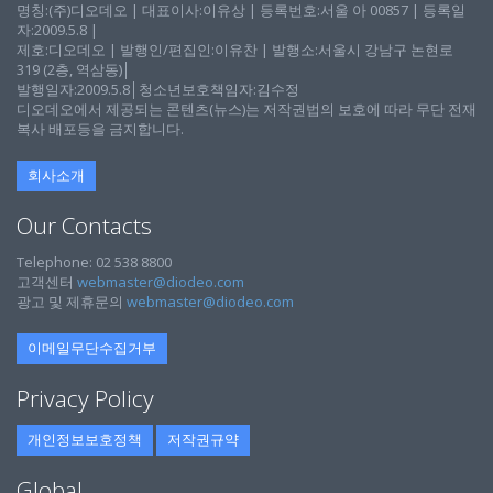
명칭:(주)디오데오 | 대표이사:이유상 | 등록번호:서울 아 00857 | 등록일
자:2009.5.8 |
제호:디오데오 | 발행인/편집인:이유찬 | 발행소:서울시 강남구 논현로
319 (2층, 역삼동)│
발행일자:2009.5.8│청소년보호책임자:김수정
디오데오에서 제공되는 콘텐츠(뉴스)는 저작권법의 보호에 따라 무단 전재
복사 배포등을 금지합니다.
회사소개
Our Contacts
Telephone: 02 538 8800
고객센터
webmaster@diodeo.com
광고 및 제휴문의
webmaster@diodeo.com
이메일무단수집거부
Privacy Policy
개인정보보호정책
저작권규약
Global