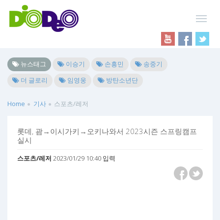
뉴스태그
이승기
손흥민
송중기
더 글로리
임영웅
방탄소년단
Home
기사
스포츠/레저
롯데, 괌→이시가키→오키나와서 2023시즌 스프링캠프
실시
스포츠/레저
2023/01/29 10:40 입력