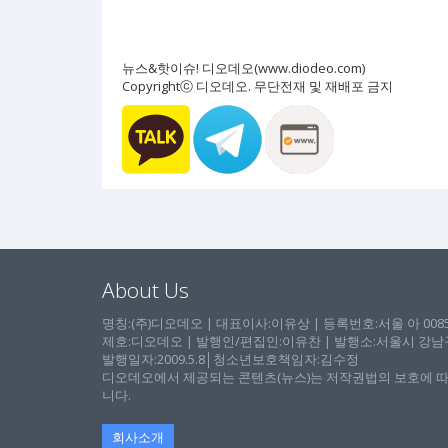
뉴스&핫이슈! 디오데오(www.diodeo.com)
Copyrightⓒ 디오데오. 무단전재 및 재배포 금지
About Us
명칭:(주)디오데오 | 대표이사:이유상 | 등록번호:서울 아 00857 
제호:디오데오 | 발행인/편집인:이유찬 | 발행소:서울시 강남구 논
발행일자:2009.5.8│청소년보호책임자:김수정
디오데오에서 제공되는 콘텐츠(뉴스)는 저작권법의 보호에 따
니다.
회사소개