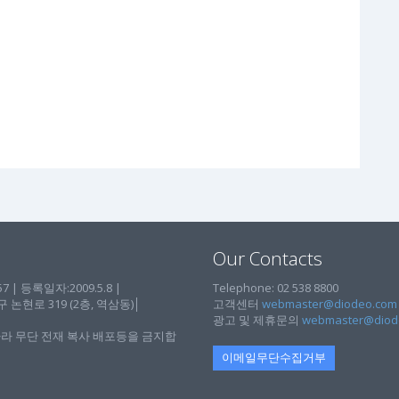
Our Contacts
| 등록일자:2009.5.8 |
Telephone: 02 538 8800
현로 319 (2층, 역삼동)│
고객센터
webmaster@diodeo.com
광고 및 제휴문의
webmaster@diod
라 무단 전재 복사 배포등을 금지합
이메일무단수집거부