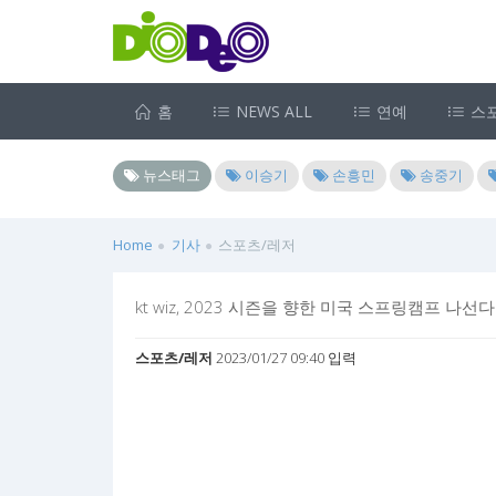
홈
NEWS ALL
연예
스
뉴스태그
이승기
손흥민
송중기
Home
기사
스포츠/레저
kt wiz, 2023 시즌을 향한 미국 스프링캠프 나선다
스포츠/레저
2023/01/27 09:40 입력