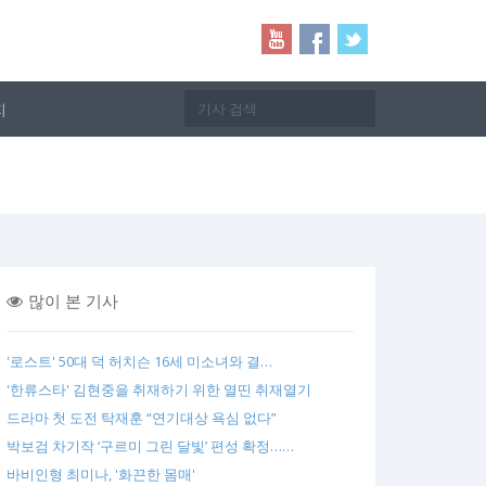
지
많이 본 기사
'로스트' 50대 덕 허치슨 16세 미소녀와 결…
'한류스타' 김현중을 취재하기 위한 열띤 취재열기
드라마 첫 도전 탁재훈 “연기대상 욕심 없다”
박보검 차기작 ‘구르미 그린 달빛’ 편성 확정……
바비인형 최미나, '화끈한 몸매'