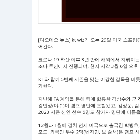
[디오데오 뉴스] kt wiz가 오는 29일 미국 스
어간다.
코로나 19 확산 이후 3년 만에 해외에서 치뤄지는 
조나 투산에서 진행되며, 현지 시각 3월 6일 오후
KT와 함께 5번째 시즌을 맞는 이강철 감독을 비롯
가한다.
지난해 FA 계약을 통해 팀에 합류한 김상수와 군 전
강민성(야수)이 캠프 명단에 포함됐고, 김정운, 김건
2023 시즌 신인 선수 5명도 참가자 명단에 이름
12월과 1월에 걸쳐 먼저 미국으로 출국한 박병호,
포드, 외국인 투수 2명(벤자민, 보 슐서)은 캠프