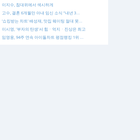
이지수, 침대위에서 섹시하게
고수, 결혼 6개월만 아내 임신 소식 “내년 3…
‘쇼킹받는 차트’ 배성재, 맛집 웨이팅 절대 못…
이시영, '부자의 탄생'서 힘ㆍ억지ㆍ진상은 최고
임영웅, 94주 연속 아이돌차트 평점랭킹 1위 …