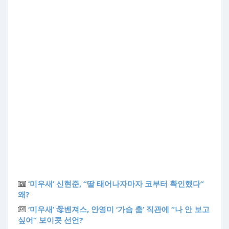
‘미우새’ 신현준, “딸 태어나자마자 코부터 확인했다”
왜?
‘미우새’ 母벤져스, 안영미 ‘가슴 춤’ 직관에 “나 안 보고
싶어” 보이콧 선언?