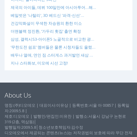
제국의 아이들, 데뷔 100일만에 아시아투어…해…
베일벗은 '나탈리', 3D 베드신 '파격-신선'…
건강악화설이 무색한 차승원의 환한 미소
더맨블랙 정진환, ‘가두리 횟집’ 출연 확정
삼성, 갤럭시S3-아이폰5 노골적으로 비교한 광…
‘무한도전 쉼표’ 멤버들은 물론 시청자들도 울렸…
배두나 열애, 연인 짐 스터게스 과거발언 새삼 …
지나 스타화보, 미모에 시선 고정!
About Us
명칭:(주)디오데오 | 대표이사:이유상 | 등록번호:서울 아 00857 | 등록일
자:2009.5.8 |
제호:디오데오 | 발행인/편집인:이유찬 | 발행소:서울시 강남구 논현로
319 (2층, 역삼동)│
발행일자:2009.5.8│청소년보호책임자:김수정
디오데오에서 제공되는 콘텐츠(뉴스)는 저작권법의 보호에 따라 무단 전재