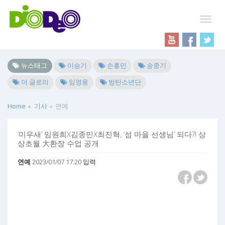
뉴스태그
이승기
손흥민
송중기
더 글로리
임영웅
방탄소년단
Home
기사
연예
‘미우새’ 임원희X김종민X최진혁, ‘섬 마을 선생님’ 되다?! 상
상초월 大환장 수업 공개
연예
2023/01/07 17:20 입력