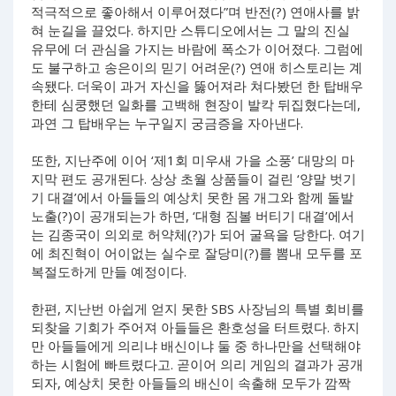
적극적으로 좋아해서 이루어졌다”며 반전(?) 연애사를 밝
혀 눈길을 끌었다. 하지만 스튜디오에서는 그 말의 진실
유무에 더 관심을 가지는 바람에 폭소가 이어졌다. 그럼에
도 불구하고 송은이의 믿기 어려운(?) 연애 히스토리는 계
속됐다. 더욱이 과거 자신을 뚫어져라 쳐다봤던 한 탑배우
한테 심쿵했던 일화를 고백해 현장이 발칵 뒤집혔다는데,
과연 그 탑배우는 누구일지 궁금증을 자아낸다.
또한, 지난주에 이어 ‘제1회 미우새 가을 소풍’ 대망의 마
지막 편도 공개된다. 상상 초월 상품들이 걸린 ‘양말 벗기
기 대결’에서 아들들의 예상치 못한 몸 개그와 함께 돌발
노출(?)이 공개되는가 하면, ‘대형 짐볼 버티기 대결’에서
는 김종국이 의외로 허약체(?)가 되어 굴욕을 당한다. 여기
에 최진혁이 어이없는 실수로 잘당미(?)를 뽐내 모두를 포
복절도하게 만들 예정이다.
한편, 지난번 아쉽게 얻지 못한 SBS 사장님의 특별 회비를
되찾을 기회가 주어져 아들들은 환호성을 터트렸다. 하지
만 아들들에게 의리냐 배신이냐 둘 중 하나만을 선택해야
하는 시험에 빠트렸다고. 곧이어 의리 게임의 결과가 공개
되자, 예상치 못한 아들들의 배신이 속출해 모두가 깜짝