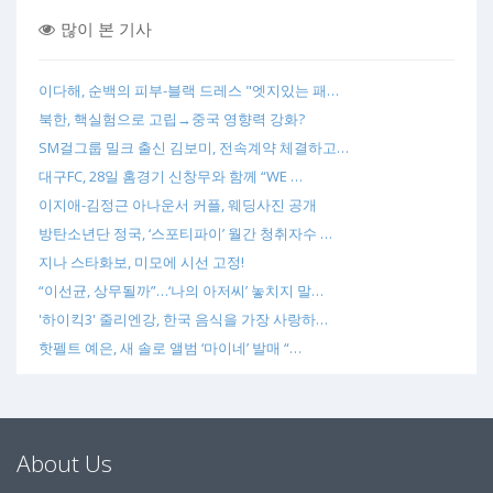
많이 본 기사
이다해, 순백의 피부-블랙 드레스 "엣지있는 패…
북한, 핵실험으로 고립→중국 영향력 강화?
SM걸그룹 밀크 출신 김보미, 전속계약 체결하고…
대구FC, 28일 홈경기 신창무와 함께 “WE …
이지애-김정근 아나운서 커플, 웨딩사진 공개
방탄소년단 정국, ‘스포티파이’ 월간 청취자수 …
지나 스타화보, 미모에 시선 고정!
“이선균, 상무될까”…‘나의 아저씨’ 놓치지 말…
'하이킥3' 줄리엔강, 한국 음식을 가장 사랑하…
핫펠트 예은, 새 솔로 앨범 ‘마이네’ 발매 “…
About Us