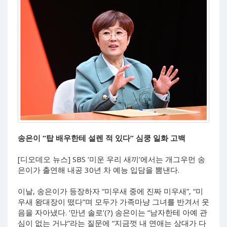
송은이 “탑 배우한테 설렌 적 있다” 심쿵 일화 고백
[디오데오 뉴스] SBS ‘미운 우리 새끼’에서는 개그우먼 송
은이가 출연해 내공 30년 차 예능 입담을 뽐낸다.
이날, 송은이가 등장하자 “미우새 중에 진짜 미우새”, “미
우새 왕대장이 떴다”며 모두가 가족마냥 그녀를 반겨서 웃
음을 자아냈다. ‘만년 솔로’(?) 송은이는 “남자한테 아예 관
심이 없는 거냐”라는 질문에 “지금껏 내 연애는 상대가 다