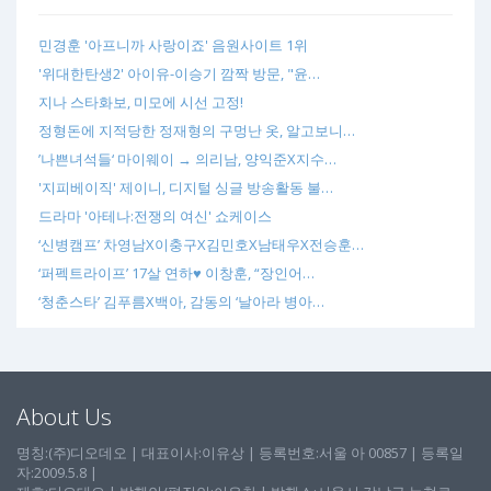
민경훈 '아프니까 사랑이죠' 음원사이트 1위
'위대한탄생2' 아이유-이승기 깜짝 방문, "윤…
지나 스타화보, 미모에 시선 고정!
정형돈에 지적당한 정재형의 구멍난 옷, 알고보니…
’나쁜녀석들‘ 마이웨이 → 의리남, 양익준X지수…
'지피베이직' 제이니, 디지털 싱글 방송활동 불…
드라마 '아테나:전쟁의 여신' 쇼케이스
‘신병캠프’ 차영남X이충구X김민호X남태우X전승훈…
‘퍼펙트라이프’ 17살 연하♥ 이창훈, “장인어…
‘청춘스타’ 김푸름X백아, 감동의 ‘날아라 병아…
About Us
명칭:(주)디오데오 | 대표이사:이유상 | 등록번호:서울 아 00857 | 등록일
자:2009.5.8 |