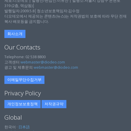
제호:디오데오 | 발행인/편집인:이유찬 | 발행소:서울시 강남구 논현로
319 (2층, 역삼동)│
발행일자:2009.5.8│청소년보호책임자:김수정
디오데오에서 제공되는 콘텐츠(뉴스)는 저작권법의 보호에 따라 무단 전재
복사 배포등을 금지합니다.
회사소개
Our Contacts
Telephone: 02 538 8800
고객센터
webmaster@diodeo.com
광고 및 제휴문의
webmaster@diodeo.com
이메일무단수집거부
Privacy Policy
개인정보보호정책
저작권규약
Global
한국어 ·
日本語