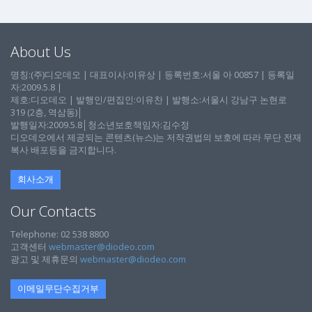
About Us
명칭:(주)디오데오 | 대표이사:이유상 | 등록번호:서울 아 00857 | 등록일
자:2009.5.8 |
제호:디오데오 | 발행인/편집인:이유찬 | 발행소:서울시 강남구 논현로
319 (2층, 역삼동)│
발행일자:2009.5.8│청소년보호책임자:김수정
디오데오에서 제공되는 콘텐츠(뉴스)는 저작권법의 보호에 따라 무단 전재
복사 배포등을 금지합니다.
회사소개
Our Contacts
Telephone: 02 538 8800
고객센터
webmaster@diodeo.com
광고 및 제휴문의
webmaster@diodeo.com
이메일무단수집거부