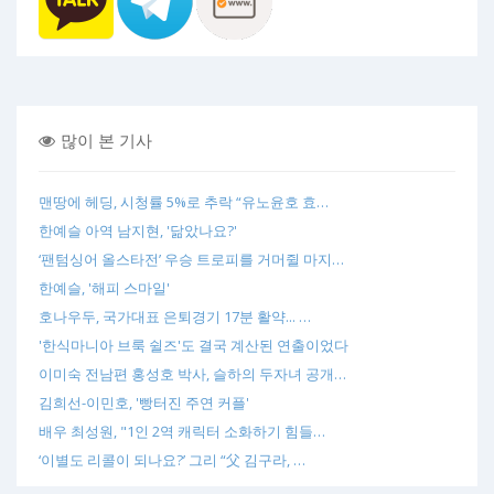
많이 본 기사
맨땅에 헤딩, 시청률 5%로 추락 “유노윤호 효…
한예슬 아역 남지현, '닮았나요?'
‘팬텀싱어 올스타전’ 우승 트로피를 거머쥘 마지…
한예슬, '해피 스마일'
호나우두, 국가대표 은퇴경기 17분 활약... …
'한식마니아 브룩 쉴즈'도 결국 계산된 연출이었다
이미숙 전남편 홍성호 박사, 슬하의 두자녀 공개…
김희선-이민호, '빵터진 주연 커플'
배우 최성원, "1인 2역 캐릭터 소화하기 힘들…
‘이별도 리콜이 되나요?’ 그리 “父 김구라, …