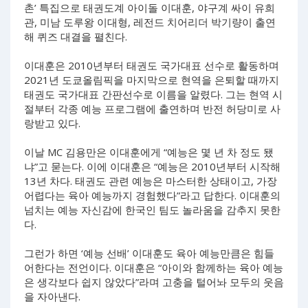
촌’ 특집으로 태권도계 아이돌 이대훈, 야구계 싸이 유희
관, 미남 도루왕 이대형, 레전드 치어리더 박기량이 출연
해 퀴즈 대결을 펼친다.
이대훈은 2010년부터 태권도 국가대표 선수로 활동하며
2021년 도쿄올림픽을 마지막으로 현역을 은퇴할 때까지
태권도 국가대표 간판선수로 이름을 알렸다. 그는 현역 시
절부터 각종 예능 프로그램에 출연하며 반전 허당미로 사
랑받고 있다.
이날 MC 김용만은 이대훈에게 “예능은 몇 년 차 정도 됐
냐”고 묻는다. 이에 이대훈은 “예능은 2010년부터 시작해
13년 차다. 태권도 관련 예능은 마스터한 상태이고, 가장
어렵다는 육아 예능까지 경험했다”라고 답한다. 이대훈의
넘치는 예능 자신감에 한국인 팀도 놀라움을 감추지 못한
다.
그런가 하면 ‘예능 선배’ 이대훈도 육아 예능만큼은 힘들
어한다는 전언이다. 이대훈은 “아이와 함께하는 육아 예능
은 생각보다 쉽지 않았다”라며 고충을 털어놔 모두의 웃음
을 자아낸다.