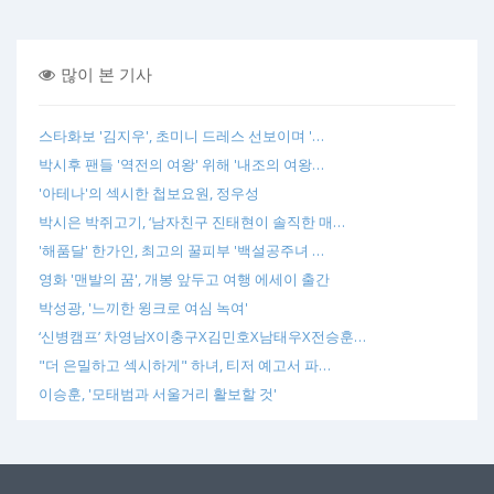
많이 본 기사
스타화보 '김지우', 초미니 드레스 선보이며 '…
박시후 팬들 '역전의 여왕' 위해 '내조의 여왕…
'아테나'의 섹시한 첩보요원, 정우성
박시은 박쥐고기, ‘남자친구 진태현이 솔직한 매…
'해품달' 한가인, 최고의 꿀피부 '백설공주녀 …
영화 '맨발의 꿈', 개봉 앞두고 여행 에세이 출간
박성광, '느끼한 윙크로 여심 녹여'
‘신병캠프’ 차영남X이충구X김민호X남태우X전승훈…
"더 은밀하고 섹시하게" 하녀, 티저 예고서 파…
이승훈, '모태범과 서울거리 활보할 것'