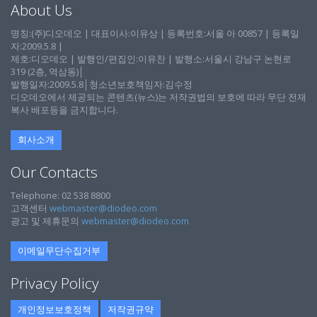
About Us
명칭:(주)디오데오 | 대표이사:이유상 | 등록번호:서울 아 00857 | 등록일
자:2009.5.8 |
제호:디오데오 | 발행인/편집인:이유찬 | 발행소:서울시 강남구 논현로
319 (2층, 역삼동)│
발행일자:2009.5.8│청소년보호책임자:김수정
디오데오에서 제공되는 콘텐츠(뉴스)는 저작권법의 보호에 따라 무단 전재
복사 배포등을 금지합니다.
회사소개
Our Contacts
Telephone: 02 538 8800
고객센터
webmaster@diodeo.com
광고 및 제휴문의
webmaster@diodeo.com
이메일무단수집거부
Privacy Policy
개인정보보호정책
저작권규약