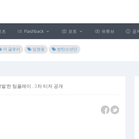
포츠
Flashback
포토
유튜브
공
더 글로리
임영웅
방탄소년단
살벌’한 팀플레이…3차 티저 공개