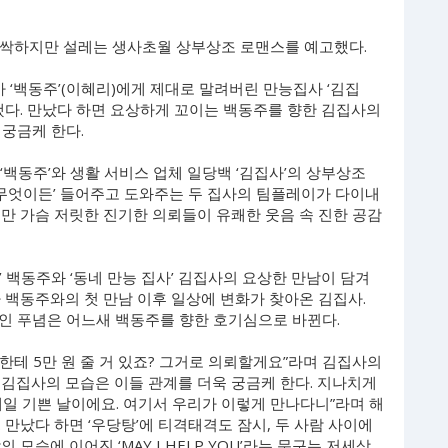
 오싹하지만 설레는 생사초월 상부상조 로맨스를 예고했다.
사 ‘백동주’(이혜리)에게 제대로 말려버린 만능집사 ‘김집
개했다. 만났다 하면 요상하게 꼬이는 백동주를 향한 김집사의
궁금케 한다.
‘백동주’와 생활 서비스 업체 일당백 ‘김집사’의 상부상조
‘무엇이든’ 들어주고 도와주는 두 집사의 팀플레이가 다이내
만 가슴 저릿한 진기한 의뢰들이 유쾌한 웃음 속 진한 공감
’ 백동주와 ‘동네 만능 집사’ 김집사의 요상한 만남이 담겨
 백동주와의 첫 만남 이후 일상에 변화가 찾아온 김집사.
 섞인 푸념은 어느새 백동주를 향한 호기심으로 바뀐다.
. 나한테 5만 원 줄 거 있죠? 그거로 의뢰할게요”라며 김집사의
는 김집사의 모습은 이들 관계를 더욱 궁금케 한다. 지나치게
일 기쁜 날이에요. 여기서 우리가 이렇게 만나다니”라며 해
 만났다 하면 ‘우당탕’에 티격태격도 잠시, 두 사람 사이에
모습에 이어진 ‘MAY I HELP YOU’라는 문구는 저세상