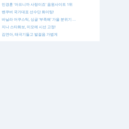
민경훈 '아프니까 사랑이죠' 음원사이트 1위
밴쿠버 국가대표 선수단 화이팅!
바닐라 어쿠스틱, 싱글 ‘부족해’ 가을 분위기 …
지나 스타화보, 미모에 시선 고정!
김연아, 태극기들고 발걸음 가볍게