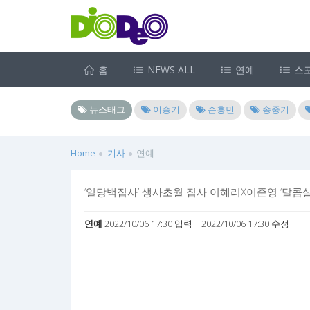
홈
NEWS ALL
연예
스
뉴스태그
이승기
손흥민
송중기
Home
기사
연예
‘일당백집사’ 생사초월 집사 이혜리X이준영 ‘달콤
연예
2022/10/06 17:30 입력 | 2022/10/06 17:30 수정