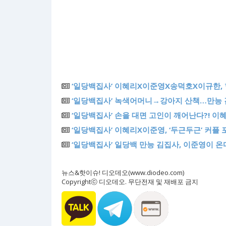
‘일당백집사’ 이혜리X이준영X송덕호X이규한, 
‘일당백집사’ 녹색어머니→강아지 산책…만능 
‘일당백집사’ 손을 대면 고인이 깨어난다?! 이
‘일당백집사’ 이혜리X이준영, ‘두근두근’ 커플
‘일당백집사’ 일당백 만능 김집사, 이준영이 온
뉴스&핫이슈! 디오데오(www.diodeo.com)
Copyrightⓒ 디오데오. 무단전재 및 재배포 금지