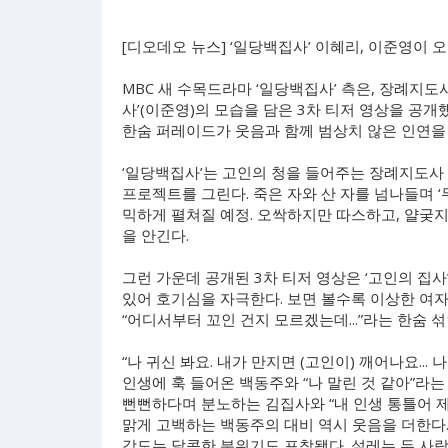
[디오데오 뉴스] ‘일당백집사’ 이혜리, 이준영이
MBC 새 수목드라마 ‘일당백집사’ 측은, 장례지도
사’(이준영)의 모습을 담은 3차 티저 영상을 공
한숨 퍼레이드가 웃음과 함께 범상치 않은 인연을 
‘일당백집사’는 고인의 청을 들어주는 장례지도사 
프로젝트를 그린다. 죽은 자와 산 자를 넘나들며 
믹하게 펼쳐질 예정. 오싹하지만 따스하고, 얄궂지
을 안긴다.
그런 가운데 공개된 3차 티저 영상은 ‘고인의 집사
있어 호기심을 자극한다. 보면 볼수록 이상한 여자
“어디서부터 꼬인 건지 모르겠는데...”라는 한숨
“나 귀신 봐요. 내가 만지면 (고인이) 깨어나요..
인생에 훅 들어온 백동주와 “나 말린 것 같아”라
뻔뻔하다며 분노하는 김집사와 “내 인생 통틀어 제
맑게 고백하는 백동주의 대비 역시 웃음을 더한다.
감도는 달콤한 분위기도 포착됐다. 설레는 두 사람의 