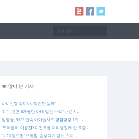
지
많이 본 기사
바비인형 최미나, '화끈한 몸매'
고수, 결혼 6개월만 아내 임신 소식 “내년 3…
임영웅, 94주 연속 아이돌차트 평점랭킹 1위 …
‘트러블러’ 이용진X이진호를 어리둥절케 한 요즘…
‘U-20 월드컵’ 브라질, 승부차기 끝에 스페…