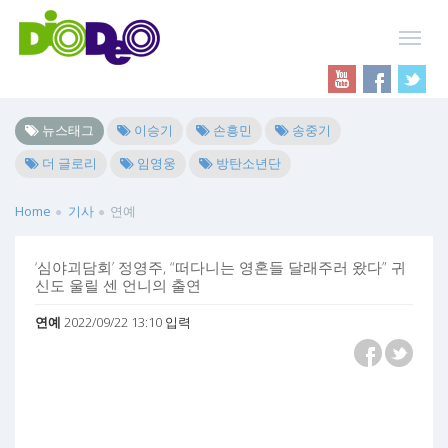
뉴스태그
이승기
손흥민
송중기
더 글로리
임영웅
방탄소년단
Home
기사
연예
‘심야괴담회’ 정영주, “떠다니는 영혼들 달래주러 왔다” 귀
신도 울릴 센 언니의 출연
연예
2022/09/22 13:10 입력