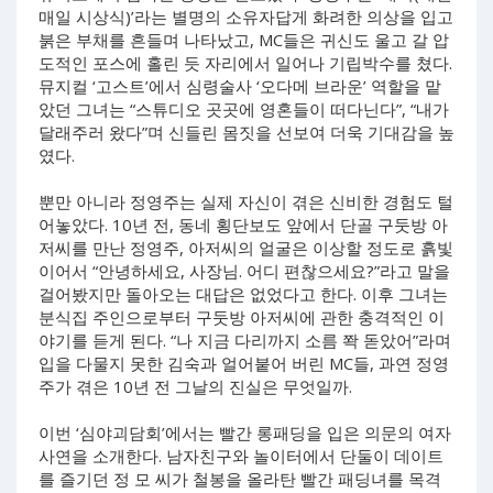
매일 시상식)’라는 별명의 소유자답게 화려한 의상을 입고
붉은 부채를 흔들며 나타났고, MC들은 귀신도 울고 갈 압
도적인 포스에 홀린 듯 자리에서 일어나 기립박수를 쳤다.
뮤지컬 ‘고스트’에서 심령술사 ‘오다메 브라운’ 역할을 맡
았던 그녀는 “스튜디오 곳곳에 영혼들이 떠다닌다”, “내가
달래주러 왔다”며 신들린 몸짓을 선보여 더욱 기대감을 높
였다.
뿐만 아니라 정영주는 실제 자신이 겪은 신비한 경험도 털
어놓았다. 10년 전, 동네 횡단보도 앞에서 단골 구둣방 아
저씨를 만난 정영주, 아저씨의 얼굴은 이상할 정도로 흙빛
이어서 “안녕하세요, 사장님. 어디 편찮으세요?”라고 말을
걸어봤지만 돌아오는 대답은 없었다고 한다. 이후 그녀는
분식집 주인으로부터 구둣방 아저씨에 관한 충격적인 이
야기를 듣게 된다. “나 지금 다리까지 소름 쫙 돋았어”라며
입을 다물지 못한 김숙과 얼어붙어 버린 MC들, 과연 정영
주가 겪은 10년 전 그날의 진실은 무엇일까.
이번 ‘심야괴담회’에서는 빨간 롱패딩을 입은 의문의 여자
사연을 소개한다. 남자친구와 놀이터에서 단둘이 데이트
를 즐기던 정 모 씨가 철봉을 올라탄 빨간 패딩녀를 목격