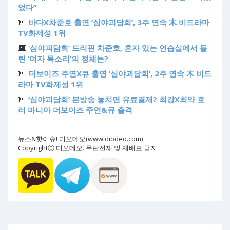
었다”
바다X차준호 출연 ‘심야괴담회’, 3주 연속 木 비드라마
TV화제성 1위
‘심야괴담회’ 드리핀 차준호, 혼자 있는 연습실에서 들
린 ‘여자 목소리’의 정체는?
더보이즈 주연X큐 출연 ‘심야괴담회’, 2주 연속 木 비드
라마 TV화제성 1위
‘심야괴담회’ 본방송 놓치면 유료결제? 최강X최약 호
러 마니아 더보이즈 주연&큐 출격
뉴스&핫이슈! 디오데오(www.diodeo.com)
Copyrightⓒ 디오데오. 무단전재 및 재배포 금지