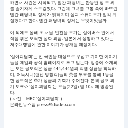
하면서 사건은 시작되고, 빨간 패딩녀는 한동안 정 모 씨
를 줄기차게 스토킹했다. 그런데 그녀를 고통 속에 빠뜨린
빨간 패딩녀의 정체가 밝혀지며 심괴 스튜디오가 발칵 뒤
집혔다고 한다. 빨간 패딩녀의 정체는 무엇이었을까.
이 외에도 올해 초 서울-인천을 오가는 심야버스 안에서
직접 겪은 오싹한 실화 괴담, 일본에서 성행하고 있다는
저주대행업에 관한 이야기가 공개될 예정이다.
‘심야괴담회’는 전 국민을 대상으로 무섭고 기이한 이야기
들을 메일과 공식 홈페이지로 투고 받는다. 방송에 소개되
는 모든 공모작은 상금 444,444원의 액땜 상금을 획득하
며, 어둑시니(랜선 방청객)들의 촛불 투표를 통해 1등을
한 공모작은 추가 상금의 기회가 주어진다. 본격 공포 괴
기 토크쇼 ‘심야괴담회’는 오늘(22일) 밤 10시에 방송된
다.
( 사진 = MBC ‘심야괴담회’ )
온라인뉴스팀
press@diodeo.com