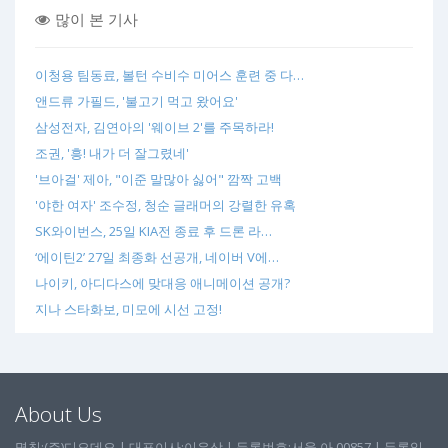
많이 본 기사
이청용 팀동료, 볼턴 수비수 미어스 훈련 중 다…
앤드류 가필드, '불고기 먹고 왔어요'
삼성전자, 김연아의 '웨이브 2'를 주목하라!
조권, '흥! 내가 더 잘그렸네'
'브아걸' 제아, "이준 말많아 싫어" 깜짝 고백
'야한 여자' 조수정, 청순 글래머의 강렬한 유혹
SK와이번스, 25일 KIA전 종료 후 드론 라…
‘에이틴2’ 27일 최종화 선공개, 네이버 V에…
나이키, 아디다스에 맞대응 애니메이션 공개?
지나 스타화보, 미모에 시선 고정!
About Us
명칭:(주)디오데오 | 대표이사:이유상 | 등록번호:서울 아 00857 | 등록일