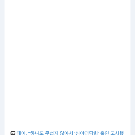
테이, “하나도 무섭지 않아서 ‘심야괴담회’ 출연 고사했