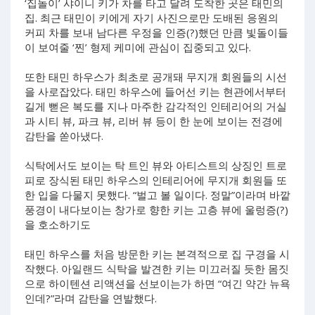
‘집돌이’ 샤이니 키가 차를 타고 달려 도착한 곳은 태민의
집. 최근 태민이 키에게 자기 사진으로만 도배된 응원의
커피 차를 보내 남다른 우정을 인증(?)했던 만큼 빛돌이들
이 보여줄 ‘찐’ 형제 케미에 관심이 집중되고 있다.
또한 태민 하우스가 최초로 공개돼 무지개 회원들의 시선
을 사로잡았다. 태민 하우스에 들어선 키는 현관에서부터
길게 뻗은 복도를 지나 마주한 감각적인 인테리어의 거실
과 시티 뷰, 파크 뷰, 리버 뷰 등이 한 눈에 보이는 전경에
감탄을 쏟아냈다.
식탁에서도 보이는 탁 트인 뷰와 아티스트의 상징인 트로
피로 장식된 태민 하우스의 인테리어에 무지개 회원들 또
한 입을 다물지 못했다. “벌고 볼 일이다. 정말”이라며 바깥
풍경이 내다보이는 창가로 향한 키는 고층 뷰에 울렁증(?)
을 호소하기도
태민 하우스를 처음 방문한 키는 본격적으로 집 구경을 시
작했다. 아일랜드 식탁을 발견한 키는 미끄러질 듯한 몸짓
으로 하이텐션 리액션을 선보이는가 하면 “여긴 약간 뉴욕
인데?”라며 감탄을 연발했다.