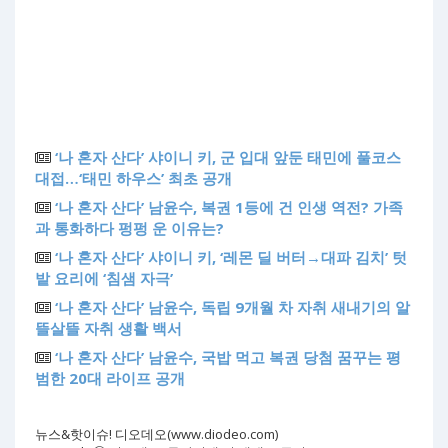
‘나 혼자 산다’ 샤이니 키, 군 입대 앞둔 태민에 풀코스
대접…‘태민 하우스’ 최초 공개
‘나 혼자 산다’ 남윤수, 복권 1등에 건 인생 역전? 가족
과 통화하다 펑펑 운 이유는?
‘나 혼자 산다’ 샤이니 키, ‘레몬 딜 버터→대파 김치’ 텃
밭 요리에 ‘침샘 자극’
‘나 혼자 산다’ 남윤수, 독립 9개월 차 자취 새내기의 알
뜰살뜰 자취 생활 백서
‘나 혼자 산다’ 남윤수, 국밥 먹고 복권 당첨 꿈꾸는 평
범한 20대 라이프 공개
뉴스&핫이슈! 디오데오(www.diodeo.com)