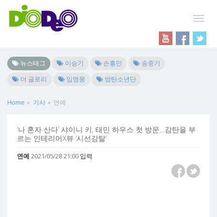
뉴스태그
이승기
손흥민
송중기
더 글로리
임영웅
방탄소년단
Home
기사
연예
‘나 혼자 산다’ 샤이니 키, 태민 하우스 첫 방문…감탄을 부
르는 인테리어X뷰 ‘시선강탈’
연예
2021/05/28 21:00 입력