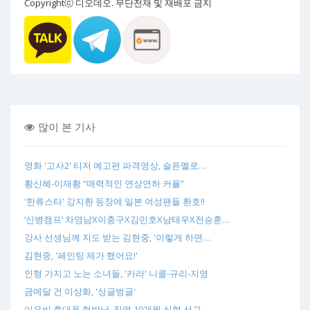
Copyrightⓒ 디오데오. 무단전재 및 재배포 금지
많이 본 기사
영화 '고사2' 티저 예고편 파격영상, 슬픈멜로…
황신혜-이재황 “매력적인 연상연하 커플”
'한류스타' 강지환 등장에 일본 여성팬들 환호!!
‘신병캠프’ 차영남X이충구X김민호X남태우X전승훈…
강사 선생님께 지도 받는 김현중, '이렇게 하면…
김현중, '페인팅 제가 했어요!'
인형 가지고 노는 소녀들, '카라' 니콜-규리-지영
금메달 건 이상화, '싱글벙글'
이유비 휴대폰 협박남, 징역 10개월 실형 선고…