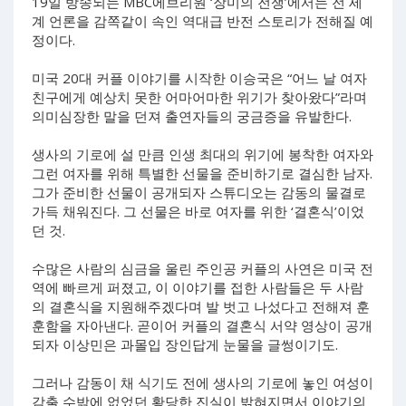
19일 방송되는 MBC에브리원 ‘장미의 전쟁’에서는 전 세
계 언론을 감쪽같이 속인 역대급 반전 스토리가 전해질 예
정이다.
미국 20대 커플 이야기를 시작한 이승국은 “어느 날 여자
친구에게 예상치 못한 어마어마한 위기가 찾아왔다”라며
의미심장한 말을 던져 출연자들의 궁금증을 유발한다.
생사의 기로에 설 만큼 인생 최대의 위기에 봉착한 여자와
그런 여자를 위해 특별한 선물을 준비하기로 결심한 남자.
그가 준비한 선물이 공개되자 스튜디오는 감동의 물결로
가득 채워진다. 그 선물은 바로 여자를 위한 ‘결혼식’이었
던 것.
수많은 사람의 심금을 울린 주인공 커플의 사연은 미국 전
역에 빠르게 퍼졌고, 이 이야기를 접한 사람들은 두 사람
의 결혼식을 지원해주겠다며 발 벗고 나섰다고 전해져 훈
훈함을 자아낸다. 곧이어 커플의 결혼식 서약 영상이 공개
되자 이상민은 과몰입 장인답게 눈물을 글썽이기도.
그러나 감동이 채 식기도 전에 생사의 기로에 놓인 여성이
감출 수밖에 없었던 황당한 진실이 밝혀지면서 이야기의