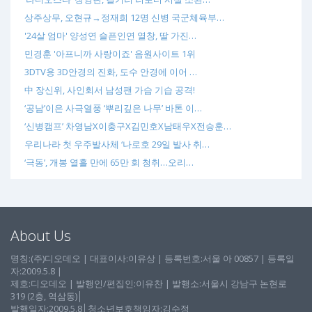
상주상무, 오현규→정재희 12명 신병 국군체육부…
'24살 엄마' 양성연 슬픈인연 열창, 딸 가진…
민경훈 '아프니까 사랑이죠' 음원사이트 1위
3DTV용 3D안경의 진화, 도수 안경에 이어 …
中 장신위, 사인회서 남성팬 가슴 기습 공격!
‘공남’이은 사극열풍 ‘뿌리깊은 나무’ 바톤 이…
‘신병캠프’ 차영남X이충구X김민호X남태우X전승훈…
우리나라 첫 우주발사체 ‘나로호 29일 발사 취…
‘극동’, 개봉 열흘 만에 65만 회 청취…오리…
About Us
명칭:(주)디오데오 | 대표이사:이유상 | 등록번호:서울 아 00857 | 등록일
자:2009.5.8 |
제호:디오데오 | 발행인/편집인:이유찬 | 발행소:서울시 강남구 논현로
319 (2층, 역삼동)│
발행일자:2009.5.8│청소년보호책임자:김수정