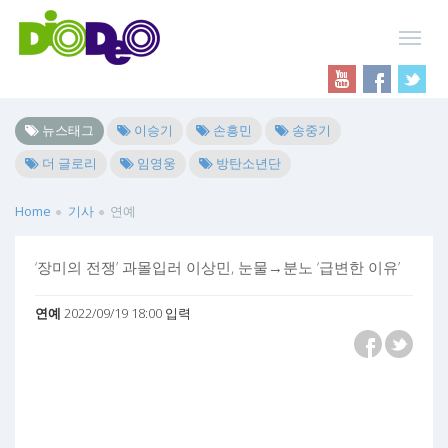
뉴스태그
이승기
손흥민
송중기
더 글로리
임영웅
방탄소년단
Home
기사
연예
‘장미의 전쟁’ 과몰입러 이상민, 눈물→분노 ‘급변한 이유’
연예
2022/09/19 18:00 입력