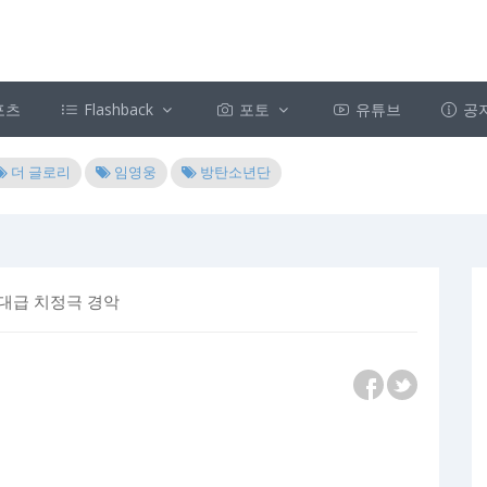
포츠
Flashback
포토
유튜브
공
더 글로리
임영웅
방탄소년단
역대급 치정극 경악