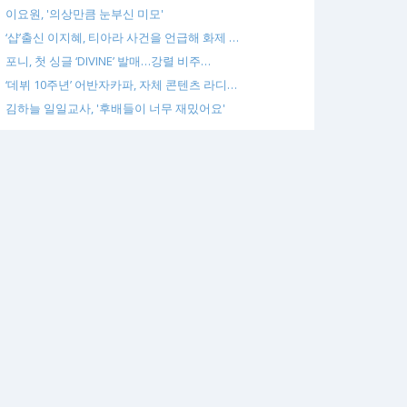
이요원, '의상만큼 눈부신 미모'
‘샵’출신 이지혜, 티아라 사건을 언급해 화제 …
포니, 첫 싱글 ‘DIVINE’ 발매…강렬 비주…
‘데뷔 10주년’ 어반자카파, 자체 콘텐츠 라디…
김하늘 일일교사, '후배들이 너무 재밌어요'