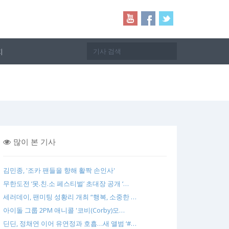
지
많이 본 기사
김민종, '조카 팬들을 향해 활짝 손인사'
무한도전 ‘못.친.소 페스티벌’ 초대장 공개 ‘…
세러데이, 팬미팅 성황리 개최 “행복, 소중한 …
아이돌 그룹 2PM 애니콜 '코비(Corby)모…
딘딘, 정채연 이어 유연정과 호흡…새 앨범 ‘#…