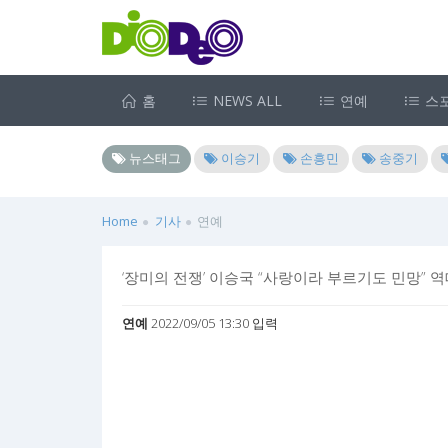
홈
NEWS ALL
연예
스
뉴스태그
이승기
손흥민
송중기
Home
기사
연예
‘장미의 전쟁’ 이승국 “사랑이라 부르기도 민망” 
연예
2022/09/05 13:30 입력