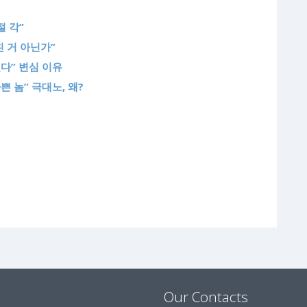
절 각”
친 거 아닌가”
겠다” 변심 이유
쁜 놈” 극대노, 왜?
Our Contacts