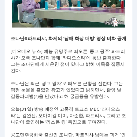
조나단X파트리샤, 화제의 ‘남매 화장 더빙’ 영상 비화 공개
[디오데오 뉴스] 예능 유망주로 떠오른 ‘콩고 공주’ 파트리
샤가 오빠 조나단과 함께 ‘라디오스타’에 동반 출격한다.
그는 조나단에게 서운한 점이 있다고 밝혀 이목을 집중시
킨다.
조나단은 최근 ‘광고 왕자’로 떠오른 근황을 전한다. 그는
펑펑 눈물을 흘렸던 광고가 있었다고 밝히면서, 촬영 날
감동파괴범(?)을 만났다고 해 궁금증을 유발한다.
오늘(31일) 방송 예정인 고품격 토크쇼 MBC ‘라디오스
타’는 김완선, 오마이걸 미미, 차준환, 파트리샤, 그리고 조
나단이 출연하는 ‘라스온 킹’ 특집으로 꾸며진다.
콩고민주공화국 출신인 조나단, 파트리샤 남매는 과거 ‘인