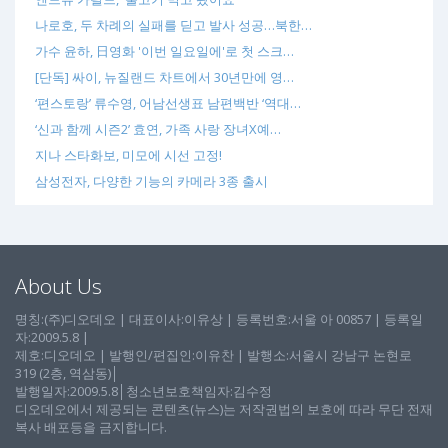
나로호, 두 차례의 실패를 딛고 발사 성공…북한…
가수 윤하, 日영화 '이번 일요일에'로 첫 스크…
[단독] 싸이, 뉴질랜드 차트에서 30년만에 영…
‘편스토랑’ 류수영, 어남선생표 남편백반 ‘역대…
‘신과 함께 시즌2’ 효연, 가족 사랑 장녀X예…
지나 스타화보, 미모에 시선 고정!
삼성전자, 다양한 기능의 카메라 3종 출시
About Us
명칭:(주)디오데오 | 대표이사:이유상 | 등록번호:서울 아 00857 | 등록일
자:2009.5.8 |
제호:디오데오 | 발행인/편집인:이유찬 | 발행소:서울시 강남구 논현로
319 (2층, 역삼동)│
발행일자:2009.5.8│청소년보호책임자:김수정
디오데오에서 제공되는 콘텐츠(뉴스)는 저작권법의 보호에 따라 무단 전재
복사 배포등을 금지합니다.