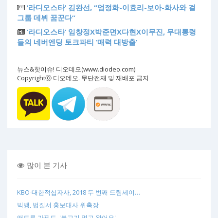
‘라디오스타’ 김완선, “엄정화-이효리-보아-화사와 걸
그룹 데뷔 꿈꾼다”
‘라디오스타’ 임창정X박준면X다현X이무진, 무대통령
들의 네버엔딩 토크파티 ‘매력 대방출’
뉴스&핫이슈! 디오데오(www.diodeo.com)
Copyrightⓒ 디오데오. 무단전재 및 재배포 금지
많이 본 기사
KBO-대한적십자사, 2018 두 번째 드림세이…
빅뱅, 법질서 홍보대사 위촉장
앤드류 가필드, '불고기 먹고 왔어요'