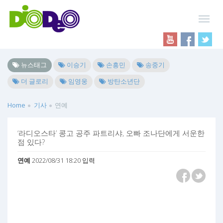
뉴스태그
이승기
손흥민
송중기
더 글로리
임영웅
방탄소년단
Home
기사
연예
‘라디오스타’ 콩고 공주 파트리샤, 오빠 조나단에게 서운한
점 있다?
연예
2022/08/31 18:20 입력