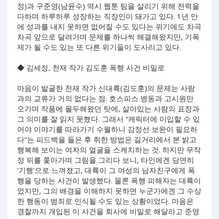
정)과 구준영(남윤수) 역시 웹툰 팀을 살리기 위해 전력을
다하며 하루하루 성장하는 직장인이 돼가고 있다. 1년 안
에 성과를 내지 못하면 없어질 수도 있다는 위기에도 차곡
차곡 앞으로 달려가며 문제를 하나씩 해결해왔지만, 기폭
제가 될 수도 있는 또 다른 위기들이 도사리고 있다.
◆ 김세정, 천재 작가 김도훈 폭행 사건 비밀로
마음이 발굴한 천재 작가 신대륙(김도훈)의 문제는 사람
과의 교류가 거의 없다는 점. 호스피스 병동과 고시원만
오가며 작품에 몰두해왔던 탓에, 살아있는 사람의 표정과
그 의미를 잘 읽지 못했다. 그래서 “캐릭터에 이입할 수 있
어야 이야기를 따라가기 수월하니 감정선 보완이 필요하
다”는 피드백을 들은 후 취한 방법은 길거리에서 본 밝고
행복해 보이는 여자의 얼굴을 스케치하는 것. 하지만 무작
정 뒤를 쫓아가며 그림을 그리다 보니, 타인에겐 당연히
‘기행’으로 느껴졌고, 대륙이 그 여성의 남자친구에게 폭
행을 당하는 사건이 발생했다. 물론 폭행 피해자는 대륙이
었지만, 그의 배경을 이해하지 못하면 누군가에겐 그 수상
한 행동이 범죄로 인식될 수도 있는 상황이었다. 마음은
경찰까지 개입된 이 사건을 회사에 비밀로 해달라고 준영