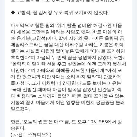
◆ 고창석, 딸 김세정 유도 복귀 포기하지 않았다!
마지막으로 웹툰 팀의 ‘위기 탈출 넘버원’ 해결사인 마음
이 네온을 그만두길 바라는 사람도 있다. 바로 마음의 아
빠 온기봉(고창석)이다. 딸이 자신의 못다 이룬 올림픽 금
메달리스트라는 꿈을 대신 이뤄주길 바라는 기봉은 취직
했다는 사실을 어렵게 털어놓은 딸에게 “이대로 포기하면
후회한다”며 마음의 두 번째 꿈을 응원하지 않았다. 또한,
“올림픽 메달이란 선물 주고 싶었는데 이젠 그러지 못해서
미안하다”며 아빠와의 화해를 시도한 마음에게 “아직 포
기 안 했으니까 미안하다는 소리 하지 말라”며 단호하게
돌아섰다. 그가 이처럼 더 강경한 태도를 보이는 이유는
“국대 선발전 때마다 마음이 발목을 잡았던 인간들이 싹
다 빠졌다”는 소식까지 들었기 때문. 절대 포기할 수 없는
기봉의 꿈이 마음에게 어떤 영향을 미칠지 궁금증을 불러
일으켰다.
한편, ‘오늘의 웹툰’은 매주 금, 토 오후 10시 SBS에서 방
송된다.
( 사진 = 스튜디오S )