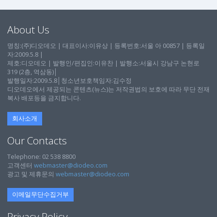
About Us
명칭:(주)디오데오 | 대표이사:이유상 | 등록번호:서울 아 00857 | 등록일
자:2009.5.8 |
제호:디오데오 | 발행인/편집인:이유찬 | 발행소:서울시 강남구 논현로
319 (2층, 역삼동)│
발행일자:2009.5.8│청소년보호책임자:김수정
디오데오에서 제공되는 콘텐츠(뉴스)는 저작권법의 보호에 따라 무단 전재
복사 배포등을 금지합니다.
회사소개
Our Contacts
Telephone: 02 538 8800
고객센터
webmaster@diodeo.com
광고 및 제휴문의
webmaster@diodeo.com
이메일무단수집거부
Privacy Policy