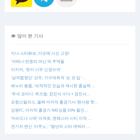
많이 본 기사
지나 스타화보, 미모에 시선 고정!
'아테나:전쟁의 여신'의 주역들
이지아, '옷이 너무 신경쓰여'
'남격합창단' 선우, 가수데뷔곡 '눈 코 입' …
배누리 봉춤, '파격적인 모습과 섹시한 춤실력 …
'추석 코미디' 퀴즈왕, 장진식 수다 + 장진사…
포항스틸러스, 올해 마지막 홈경기서 ‘팬사랑 핫…
강원FC, 마지막 홈경기 ‘MD상품 50% 할인…
‘마라도나 사위’ 아게로, 맨체스터 시티 이적 …
연기자 변신 '이주노', "왕년의 스타 캐릭터 …