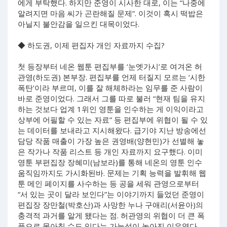
에게 부탁했다. 하지만 준영이 시사한 대로, 이는 “나중에
알려지면 마음 씨가 곤란해질 문제”. 이것이 혹시 떡밥은
아닐지 불안감을 일으킨 대목이었다.
◆ 하도권, 이제 편집자 개인 자료까지 수집?
첫 등장부터 네온 웹툰 편집부를 ‘눈엣가시’로 여겨온 허
관영(하도권) 본부장. 편집부를 언제 터질지 모르는 ‘시한
폭탄’이라 부르며, 이를 잘 해체하라는 임무를 준 사람이
바로 준영이었다. 그래서 그를 따로 불러 “현재 팀을 유지
하는 것보다 업계 1위인 영툰을 인수하는 게 이익이라고
상부에 어필할 수 있는 자료” 등 편집부에 위협이 될 수 있
는 데이터를 보내라고 지시해왔다. 급기야 지난 방송에선
담당 작품 매출이 가장 높은 권영배(양현민)가 선별해 놓
은 작가나 작품 리스트 등 개인 자료까지 요구했다. 이미
영툰 부편집장 장혜미(남보라)를 통해 네온의 영툰 인수
움직임까지도 가시화된바. 문제는 기획 능력을 발휘해 웹
툰 메인 페이지를 사수하는 등 공을 세워 관영으로부터
“서 있는 곳이 달라 보인다”는 이야기까지 들었던 준영이
편집장 장만철(박호산)과 사망한 누나 구애리(서윤아)의
충격적 과거를 알게 됐다는 점. 허관영의 위협이 더 큰 폭
풍으로 몰아칠 수도 있다는 가능성이 높아진 이유였다.