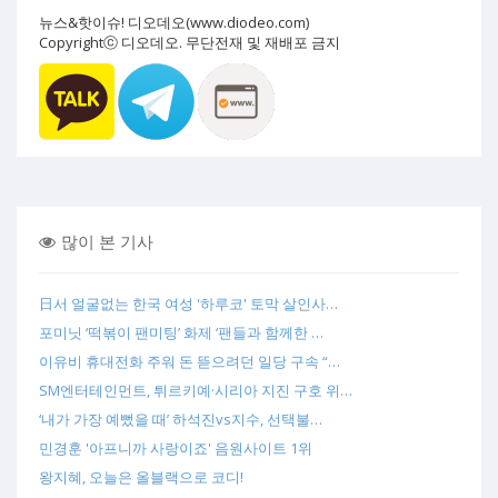
뉴스&핫이슈! 디오데오(www.diodeo.com)
Copyrightⓒ 디오데오. 무단전재 및 재배포 금지
많이 본 기사
日서 얼굴없는 한국 여성 '하루코' 토막 살인사…
포미닛 ‘떡볶이 팬미팅’ 화제 ‘팬들과 함께한 …
이유비 휴대전화 주워 돈 뜯으려던 일당 구속 “…
SM엔터테인먼트, 튀르키예·시리아 지진 구호 위…
‘내가 가장 예뻤을 때’ 하석진vs지수, 선택불…
민경훈 '아프니까 사랑이죠' 음원사이트 1위
왕지혜, 오늘은 올블랙으로 코디!