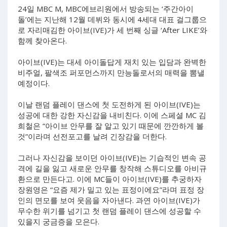
24일 MBC M, MBC에브리원에서 방송되는 ‘주간아이
돌’에는 지난해 12월 데뷔와 동시에 4세대 대표 걸그룹으
로 자리매김한 아이브(IVE)가 세 번째 싱글 ‘After LIKE’와
함께 찾아온다.
아이브(IVE)는 대세 아이돌답게 재치 있는 입담과 완벽한
비주얼, 팔색조 퍼포먼스까지 만능돌로서의 매력을 뽐낼
예정이다.
이날 랜덤 플레이 댄스에 첫 도전하게 된 아이브(IVE)는
성공에 대한 강한 자신감을 내비친다. 이에 스페셜 MC 김
희철은 “아이브 안무를 잘 알고 있기 때문에 깐깐하게 볼
것”이라며 선전포고를 날려 긴장감을 더한다.
그러나 자신감을 보이던 아이브(IVE)는 기습적인 변속 공
격에 길을 잃고 새로운 안무를 창작해 스튜디오를 아비규
환으로 만든다고. 이에 MC들이 아이브(IVE)를 추궁하자
장원영은 “요즘 제가 밀고 있는 표정이에요”라며 표정 장
인의 면모를 보여 웃음을 자아낸다. 과연 아이브(IVE)가
무수한 위기를 넘기고 첫 랜덤 플레이 댄스에 성공할 수
있을지 궁금증을 모은다.