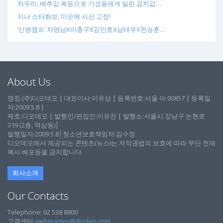
차두리, 배추값 폭등으로 기성용에게 밀린 김치값…
지나 스타화보, 미모에 시선 고정!
‘신병캠프’ 차영남X이충구X김민호X남태우X전승훈…
About Us
명칭:(주)디오데오 | 대표이사:이유상 | 등록번호:서울 아 00857 | 등록일
자:2009.5.8 |
제호:디오데오 | 발행인/편집인:이유찬 | 발행소:서울시 강남구 논현로
319 (2층, 역삼동)│
발행일자:2009.5.8│청소년보호책임자:김수정
디오데오에서 제공되는 콘텐츠(뉴스)는 저작권법의 보호에 따라 무단 전재
복사 배포등을 금지합니다.
회사소개
Our Contacts
Telephone: 02 538 8800
고객센터
webmaster@diodeo.com