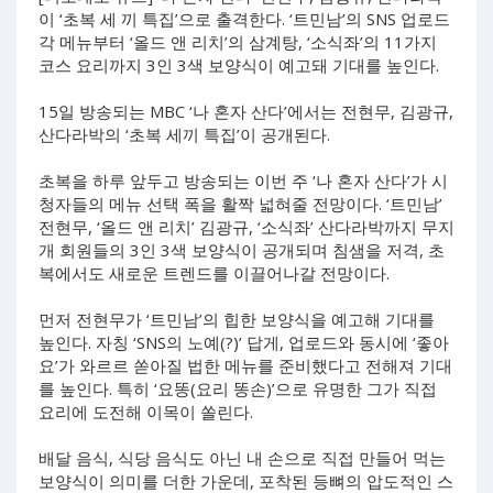
이 ‘초복 세 끼 특집’으로 출격한다. ‘트민남’의 SNS 업로드
각 메뉴부터 ‘올드 앤 리치’의 삼계탕, ‘소식좌’의 11가지
코스 요리까지 3인 3색 보양식이 예고돼 기대를 높인다.
15일 방송되는 MBC ‘나 혼자 산다’에서는 전현무, 김광규,
산다라박의 ‘초복 세끼 특집’이 공개된다.
초복을 하루 앞두고 방송되는 이번 주 ‘나 혼자 산다’가 시
청자들의 메뉴 선택 폭을 활짝 넓혀줄 전망이다. ‘트민남’
전현무, ‘올드 앤 리치’ 김광규, ‘소식좌’ 산다라박까지 무지
개 회원들의 3인 3색 보양식이 공개되며 침샘을 저격, 초
복에서도 새로운 트렌드를 이끌어나갈 전망이다.
먼저 전현무가 ‘트민남’의 힙한 보양식을 예고해 기대를
높인다. 자칭 ‘SNS의 노예(?)’ 답게, 업로드와 동시에 ‘좋아
요’가 와르르 쏟아질 법한 메뉴를 준비했다고 전해져 기대
를 높인다. 특히 ‘요똥(요리 똥손)’으로 유명한 그가 직접
요리에 도전해 이목이 쏠린다.
배달 음식, 식당 음식도 아닌 내 손으로 직접 만들어 먹는
보양식이 의미를 더한 가운데, 포착된 등뼈의 압도적인 스