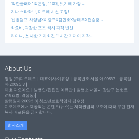
'착한글래머' 최은정, "10대, 벗기에 가장 …
지나 스타화보, 미모에 시선 고정!
‘신병캠프’ 차영남X이충구X김민호X남태우X전승훈…
화요비, 과감한 포즈-섹시 파격 변신
리아나, 첫 내한 기자회견 "1시간 가까이 지각…
About Us
명칭:(주)디오데오 | 대표이사:이유상 | 등록번호:서울 아 00857 | 등록일
자:2009.5.8 |
제호:디오데오 | 발행인/편집인:이유찬 | 발행소:서울시 강남구 논현로
319 (2층, 역삼동)│
발행일자:2009.5.8│청소년보호책임자:김수정
디오데오에서 제공되는 콘텐츠(뉴스)는 저작권법의 보호에 따라 무단 전재
복사 배포등을 금지합니다.
회사소개