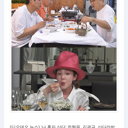
[디오데오 뉴스] '나 혼자 산다’ 전현무, 김광규, 산다라박