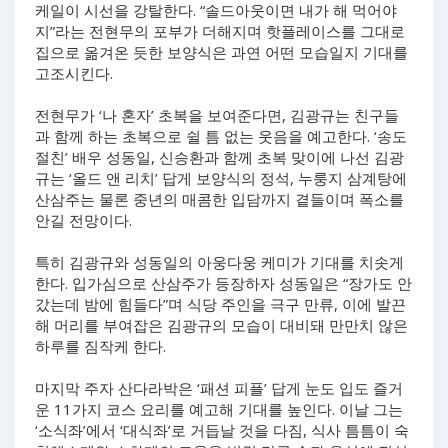
케일이 시선을 강탈한다. “솔드아웃이면 내가 해 먹어야
지”라는 전현무의 포부가 더해지며 핫플레이스를 그대로
집으로 옮겨온 듯한 보양식은 과연 어떤 모습일지 기대를
고조시킨다.
전현무가 ‘나 혼자’ 초복을 보여준다면, 김광규는 친구들
과 함께 하는 초복으로 쉴 틈 없는 웃음을 예고한다. ‘송도
절친’ 배우 성동일, 신승환과 함께 초복 맞이에 나선 김광
규는 ‘올드 앤 리치’ 답게 보양식의 정석, 누룽지 삼계탕에
산삼주는 물론 중년의 매콤한 입담까지 곁들이며 폭소를
안길 전망이다.
특히 김광규와 성동일의 아웅다웅 케미가 기대를 치솟게
한다. 입가심으로 산삼주가 등장하자 성동일은 “장가도 안
갔는데 밤에 힘들다”며 식당 주인을 극구 만류, 이에 발끈
해 머리를 부여잡은 김광규의 모습이 대비돼 만만치 않은
하루를 짐작케 한다.
마지막 주자 산다라박은 ‘패션 피플’ 답게 눈도 입도 즐거
운 11가지 코스 요리를 예고해 기대를 높인다. 이날 그는
‘소식좌’에서 ‘대식좌’로 거듭날 것을 다짐, 식사 틈틈이 숙