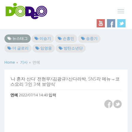
뉴스태그
이승기
손흥민
송중기
더 글로리
임영웅
방탄소년단
Home
기사
연예
‘나 혼자 산다’ 전현무X김광규X산다라박, SNS각 메뉴→코
스요리 ‘3인 3색 보양식’
연예
2022/07/14 14:40 입력