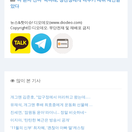
았다
뉴스&핫이슈! 디오데오(www.diodeo.com)
Copyrightⓒ 디오데오. 무단전재 및 재배포 금지
많이 본 기사
개그맨 김준호, "압구정에서 머리하고 왔는데..…
유재석, 개그맨 후배 최효종에게 운동화 선물해 …
진세연, '잠원동 윤아'라더니... 정말 비슷하네~
이지아, '탄탄한 복근은 방송서 공개'
'11월의 신부' 최자혜, '괜찮아 아빠 딸'캐스팅