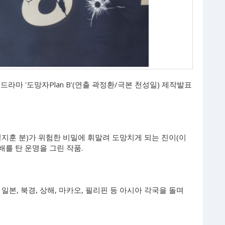
라마 '도망자Plan B'(연출 곽정환/극본 천성일) 제작발표
우(정지훈 분)가 위험한 비밀에 휘말려 도망치게 되는 진이(이
배를 탄 운명을 그린 작품.
 일본, 북경, 상해, 마카오, 필리핀 등 아시아 각국을 돌며