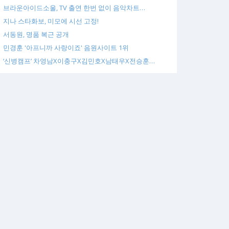
브라운아이드소울, TV 출연 한번 없이 음악차트…
지나 스타화보, 미모에 시선 고정!
서동원, 명품 복근 공개
민경훈 '아프니까 사랑이죠' 음원사이트 1위
‘신병캠프’ 차영남X이충구X김민호X남태우X전승훈…