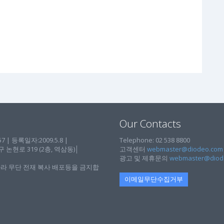
Our Contacts
| 등록일자:2009.5.8 |
Telephone: 02 538 8800
현로 319 (2층, 역삼동)│
고객센터
webmaster@diodeo.com
광고 및 제휴문의
webmaster@diod
라 무단 전재 복사 배포등을 금지합
이메일무단수집거부