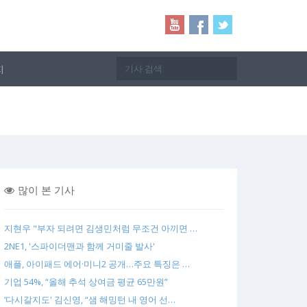
지
많이 본 기사
지현우 "부자 되려면 김생민처럼 무조건 아끼면 …
2NE1, '스파이더맨과 함께 거미줄 발사'
애플, 아이패드 에어·미니2 공개…주요 특징은 …
기업 54%, “올해 추석 상여금 평균 65만원”
‘다시갈지도' 김신영, “샘 해밍턴 내 영어 선…