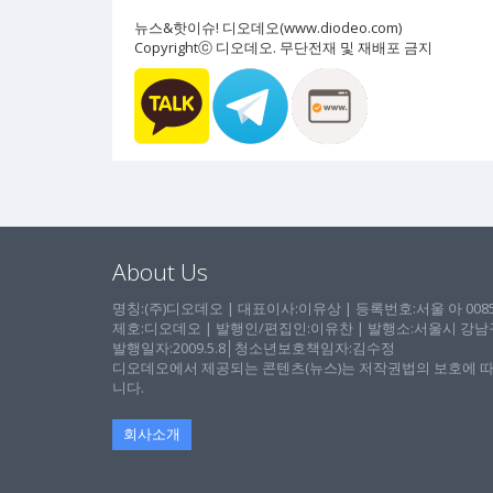
뉴스&핫이슈! 디오데오(www.diodeo.com)
Copyrightⓒ 디오데오. 무단전재 및 재배포 금지
About Us
명칭:(주)디오데오 | 대표이사:이유상 | 등록번호:서울 아 00857 
제호:디오데오 | 발행인/편집인:이유찬 | 발행소:서울시 강남구 논
발행일자:2009.5.8│청소년보호책임자:김수정
디오데오에서 제공되는 콘텐츠(뉴스)는 저작권법의 보호에 따
니다.
회사소개