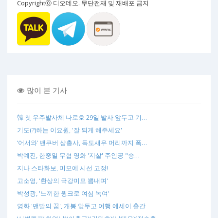
Copyrightⓒ 디오데오. 무단전재 및 재배포 금지
많이 본 기사
韓 첫 우주발사체 나로호 29일 발사 앞두고 기…
기도(?)하는 이요원, '잘 되게 해주세요'
‘어서와’ 밴쿠버 삼총사, 독도새우 머리까지 폭…
박예진, 한중일 무협 영화 '지살' 주인공 "승…
지나 스타화보, 미모에 시선 고정!
고소영, '환상의 극강미모 뽐내며'
박성광, '느끼한 윙크로 여심 녹여'
영화 '맨발의 꿈', 개봉 앞두고 여행 에세이 출간