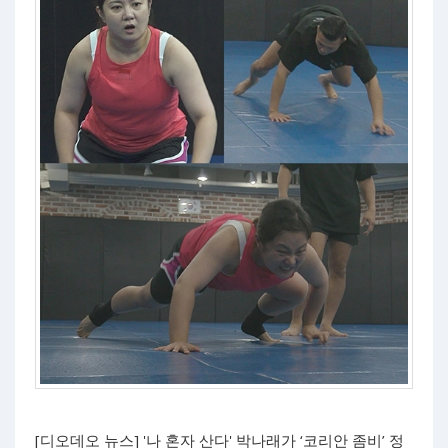
[디오데오 뉴스] '나 혼자 산다' 박나래가 ‘코리안 좀비’ 정