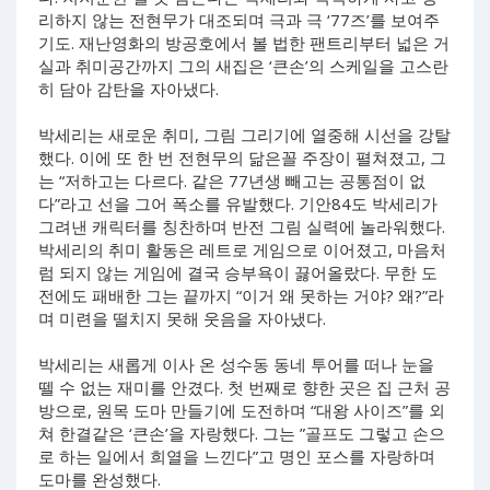
리하지 않는 전현무가 대조되며 극과 극 ‘77즈’를 보여주
기도. 재난영화의 방공호에서 볼 법한 팬트리부터 넓은 거
실과 취미공간까지 그의 새집은 ‘큰손’의 스케일을 고스란
히 담아 감탄을 자아냈다.
박세리는 새로운 취미, 그림 그리기에 열중해 시선을 강탈
했다. 이에 또 한 번 전현무의 닮은꼴 주장이 펼쳐졌고, 그
는 “저하고는 다르다. 같은 77년생 빼고는 공통점이 없
다”라고 선을 그어 폭소를 유발했다. 기안84도 박세리가
그려낸 캐릭터를 칭찬하며 반전 그림 실력에 놀라워했다.
박세리의 취미 활동은 레트로 게임으로 이어졌고, 마음처
럼 되지 않는 게임에 결국 승부욕이 끓어올랐다. 무한 도
전에도 패배한 그는 끝까지 “이거 왜 못하는 거야? 왜?”라
며 미련을 떨치지 못해 웃음을 자아냈다.
박세리는 새롭게 이사 온 성수동 동네 투어를 떠나 눈을
뗄 수 없는 재미를 안겼다. 첫 번째로 향한 곳은 집 근처 공
방으로, 원목 도마 만들기에 도전하며 “대왕 사이즈”를 외
쳐 한결같은 ‘큰손’을 자랑했다. 그는 ”골프도 그렇고 손으
로 하는 일에서 희열을 느낀다”고 명인 포스를 자랑하며
도마를 완성했다.