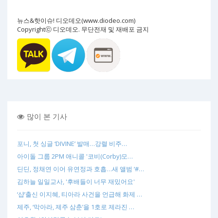
뉴스&핫이슈! 디오데오(www.diodeo.com)
Copyrightⓒ 디오데오. 무단전재 및 재배포 금지
많이 본 기사
포니, 첫 싱글 ‘DIVINE’ 발매…강렬 비주…
아이돌 그룹 2PM 애니콜 '코비(Corby)모…
딘딘, 정채연 이어 유연정과 호흡…새 앨범 ‘#…
김하늘 일일교사, '후배들이 너무 재밌어요'
‘샵’출신 이지혜, 티아라 사건을 언급해 화제 …
제주, ‘막아라, 제주 삼춘’을 1호로 제라진 …