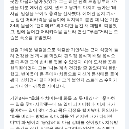
못한 마음과 닮아 있었다. 그는 레몬 원액 드링킹부터 7개
월을 미룬 에어컨 설치, 셀프 미용까지 마치며 돌아온 ‘태
사남’ 일상을 보여줘 충격을 선사했다. 에어컨 설치 기사
는 잘린 머리카락을 몸뚱이에 덕지덕지 붙인 채 나온 기안
84의 몰골에 “팬이에요” 외마디만 남긴 채 재빨리 퇴장했
고, 입에 들어간 머리카락을 뱉느라 연신 ‘”푸픕”거리는 모
습은 폭소를 유발했다.
한결 가벼운 발걸음으로 외출한 기안84는 근처 식당에 들
러 건강한 첫 끼니를 먹었다. 편의점 음식과 배달 음식으
로 때우던 그의 변화를 엿볼 수 있었다. 이어 도착한 곳은
한의원이었다. 그는 “나는 계속 건강할 줄 알았다”며 한탄
했고, 번아웃이 온 후에야 처음으로 자신의 몸상태를 돌아
봤다. 신체검사 결과지에서 그의 불안과 스트레스 수치가
드러나 안타까움을 자아냈다.
기안84는 “울화가 치미는데 화를 또 못 내겠다”, “좋아하
는 일을 찾아 시작했는데 또 일이 되어버렸다. 이게 내가
좋아하는 일이 맞나”라고 묵은 감정을 털어놨다. 한의사는
“화를 버리는 방법도 있다. 화를 안 던지면 내가 타버린
다”며 화 덩어리 ‘용암84’의 마음 상태를 짚어줬다. 치유받
는 순간도 잠시, 알코올 솜이 닿자마자 엄살이 폭주했고,