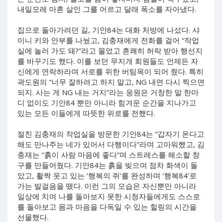
내일모레 마흔 살인 그를 어르고 달래 폭소를 자아냈다.
집으로 돌아가려던 길, 기안84는 대화 처방에 나섰다. 샤
이니 키와 안부를 나눴고, 김충재에게 전화를 걸어 “작업
실에 놀러 가도 돼?”라고 물었고 흔쾌히 허락 받아 행선지
를 바꾸기도 했다. 이를 보던 무지개 회원들도 언제든 자
신에게 연락하라며 서로를 위한 버팀목이 되어 줬다. 특히
곽도원의 “너무 잘하려고 하지 말고, NG 내면 다시 찍으면
되지. 사는 게 NG 내는 거지”라는 응원은 거창한 말 한마
디 없이도 기안84 뿐만 아니라 힘겨운 순간을 지나가고
있는 모든 이들에게 따뜻한 위로를 전했다.
절친 김충재의 작업실을 방문한 기안84는 “갑자기 온다고
해도 만나주는 네가 있어서 다행이다”라며 고마워했고, 김
충재는 “흙이 사람 마음에 좋다”며 스트레스를 해소할 창
구를 만들어줬다. 기안84는 흙을 빚으며 점차 화색이 돌
았고, 활짝 웃고 있는 ‘행복의 쥐’를 완성하며 ‘행복84’로
가는 발걸음을 뗐다. 이런 그의 모습은 자신뿐만 아니라
일상에 치여 나를 돌아보지 못한 시청자들에게도 스스로
를 돌아보고 몸과 마음을 다독일 수 있는 힐링의 시간을
선물했다.