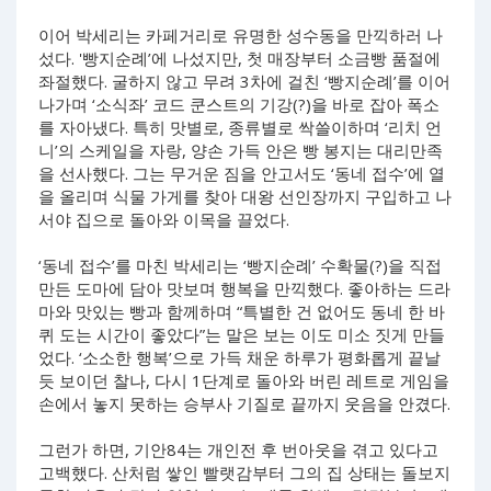
이어 박세리는 카페거리로 유명한 성수동을 만끽하러 나
섰다. '빵지순례’에 나섰지만, 첫 매장부터 소금빵 품절에
좌절했다. 굴하지 않고 무려 3차에 걸친 ‘빵지순례’를 이어
나가며 ‘소식좌’ 코드 쿤스트의 기강(?)을 바로 잡아 폭소
를 자아냈다. 특히 맛별로, 종류별로 싹쓸이하며 ‘리치 언
니’의 스케일을 자랑, 양손 가득 안은 빵 봉지는 대리만족
을 선사했다. 그는 무거운 짐을 안고서도 ‘동네 접수’에 열
을 올리며 식물 가게를 찾아 대왕 선인장까지 구입하고 나
서야 집으로 돌아와 이목을 끌었다.
‘동네 접수’를 마친 박세리는 ‘빵지순례’ 수확물(?)을 직접
만든 도마에 담아 맛보며 행복을 만끽했다. 좋아하는 드라
마와 맛있는 빵과 함께하며 “특별한 건 없어도 동네 한 바
퀴 도는 시간이 좋았다”는 말은 보는 이도 미소 짓게 만들
었다. ‘소소한 행복’으로 가득 채운 하루가 평화롭게 끝날
듯 보이던 찰나, 다시 1단계로 돌아와 버린 레트로 게임을
손에서 놓지 못하는 승부사 기질로 끝까지 웃음을 안겼다.
그런가 하면, 기안84는 개인전 후 번아웃을 겪고 있다고
고백했다. 산처럼 쌓인 빨랫감부터 그의 집 상태는 돌보지