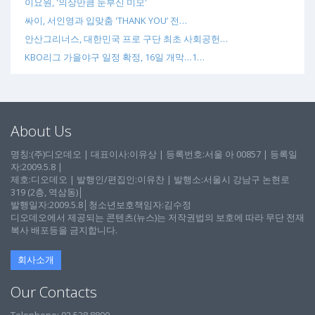
이요원, '의상만큼 눈부신 미모'
싸이, 서인영과 입맞춤 'THANK YOU’ 전…
안산그리너스, 대한민국 프로 구단 최초 사회공헌…
KBO리그 가을야구 일정 확정, 16일 개막…1…
About Us
명칭:(주)디오데오 | 대표이사:이유상 | 등록번호:서울 아 00857 | 등록일
자:2009.5.8 |
제호:디오데오 | 발행인/편집인:이유찬 | 발행소:서울시 강남구 논현로
319 (2층, 역삼동)│
발행일자:2009.5.8│청소년보호책임자:김수정
디오데오에서 제공되는 콘텐츠(뉴스)는 저작권법의 보호에 따라 무단 전재
복사 배포등을 금지합니다.
회사소개
Our Contacts
Telephone: 02 538 8800