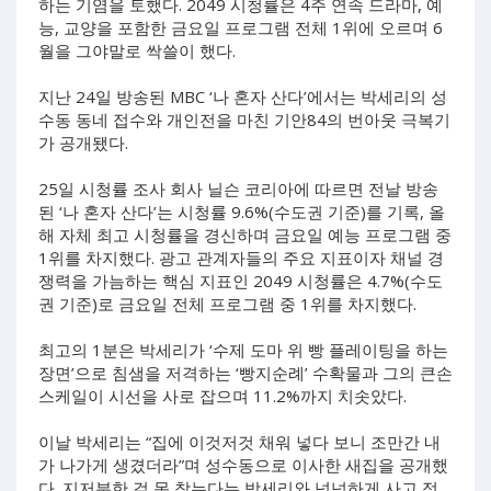
하는 기염을 토했다. 2049 시청률은 4주 연속 드라마, 예
능, 교양을 포함한 금요일 프로그램 전체 1위에 오르며 6
월을 그야말로 싹쓸이 했다.
지난 24일 방송된 MBC ‘나 혼자 산다’에서는 박세리의 성
수동 동네 접수와 개인전을 마친 기안84의 번아웃 극복기
가 공개됐다.
25일 시청률 조사 회사 닐슨 코리아에 따르면 전날 방송
된 ‘나 혼자 산다’는 시청률 9.6%(수도권 기준)를 기록, 올
해 자체 최고 시청률을 경신하며 금요일 예능 프로그램 중
1위를 차지했다. 광고 관계자들의 주요 지표이자 채널 경
쟁력을 가늠하는 핵심 지표인 2049 시청률은 4.7%(수도
권 기준)로 금요일 전체 프로그램 중 1위를 차지했다.
최고의 1분은 박세리가 ‘수제 도마 위 빵 플레이팅을 하는
장면’으로 침샘을 저격하는 ‘빵지순례’ 수확물과 그의 큰손
스케일이 시선을 사로 잡으며 11.2%까지 치솟았다.
이날 박세리는 “집에 이것저것 채워 넣다 보니 조만간 내
가 나가게 생겼더라”며 성수동으로 이사한 새집을 공개했
다. 지저분한 걸 못 참는다는 박세리와 넉넉하게 사고 정