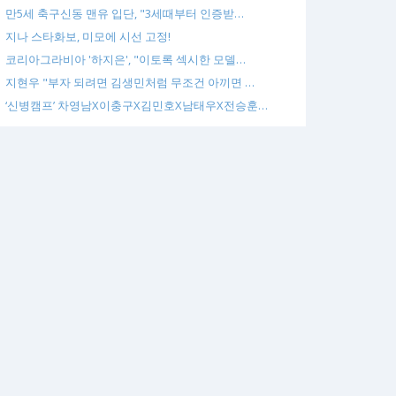
만5세 축구신동 맨유 입단, "3세때부터 인증받…
지나 스타화보, 미모에 시선 고정!
코리아그라비아 '하지은', "이토록 섹시한 모델…
지현우 "부자 되려면 김생민처럼 무조건 아끼면 …
‘신병캠프’ 차영남X이충구X김민호X남태우X전승훈…