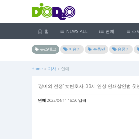
홈
NEWS ALL
연예
스
뉴스태그
이승기
손흥민
송중기
Home
기사
연예
‘장미의 전쟁’ 女변호사, 38세 연상 연쇄살인범 첫눈
연예
2022/04/11 18:50 입력