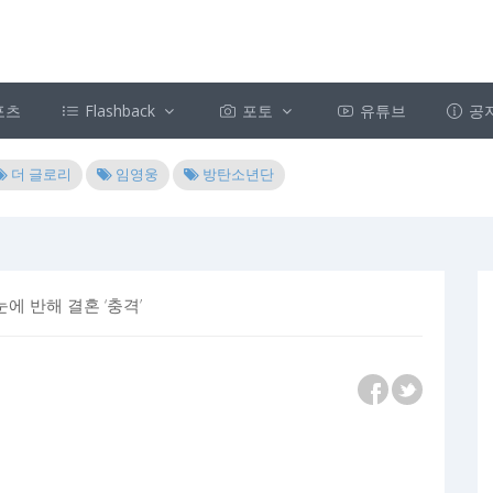
포츠
Flashback
포토
유튜브
공
더 글로리
임영웅
방탄소년단
에 반해 결혼 ‘충격’