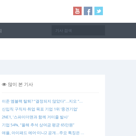
지
많이 본 기사
이준 엠블랙 탈퇴? “결정되지 않았다”…지오 “…
신입직 구직자 취업 목표 기업 1위 ‘중견기업’
2NE1, '스파이더맨과 함께 거미줄 발사'
기업 54%, “올해 추석 상여금 평균 65만원”
애플, 아이패드 에어·미니2 공개…주요 특징은 …