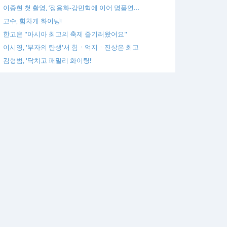
이종현 첫 촬영, ‘정용화-강민혁에 이어 명품연…
고수, 힘차게 화이팅!
한고은 "아시아 최고의 축제 즐기러왔어요"
이시영, '부자의 탄생'서 힘ㆍ억지ㆍ진상은 최고
김형범, '닥치고 패밀리 화이팅!'