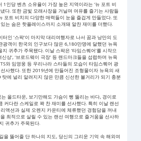
서 1인당 벤츠 소유율이 가장 높은 지역이라는 ‘뉴 포트 비
아냈다. 또한 금빛 모래사장을 거닐며 여유를 즐기는 사람들
등 뉴 포트 비치의 다양한 매력들이 눈을 즐겁게 만들었다. 또
 있는 숨은 핫플레이스까지 소개돼 알찬 재미를 더했다.
에이터인 ‘스팍’이 마지막 대리여행자로 나서 꿈과 낭만의 도
 관광객이 한국의 인구보다 많은 6,180만명에 달했던 뉴욕
을지 귀추가 주목됐다. 이날 스팍은 ‘타임스퀘어’를 시작으
유의 여신상’, ‘브로드웨이 극장’ 등 랜드마크들을 섭렵하며 뉴욕
BTS와 임영웅 등 우리나라 스타들의 모습이 타임스퀘어 광
선사했다. 또한 2019년에 만들어진 조형물이자 뉴욕의 새
9 탓에 널리 알려지지 않은 만큼 신선한 볼거리가 되기 충분
있는 올드타운, 보기만해도 가슴이 뻥 뚫리는 바다, 경이로
 커다란 스케일로 꽉 찬 재미를 선사했다. 특히 이날 랜선
 리액션과 실제 오렌지 카운티에 체류했던 경험담을 꺼내
력을 최적으로 살릴 수 있는 랜선 여행으로 즐거움을 선사하
 지 귀추가 주목된다.
길을 뚫어줄 단 하나의 지도, 당신의 그리운 기억 속 해외여