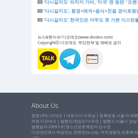
‘다시갈지도’ 라치카 가비, ‘미국’ 편 등판 “
‘다시갈지도’, 풍경+레저+음식+친절 경이로웠던
‘다시갈지도’ 한국인은 아무도 못 가본 이스탄불
뉴스&핫이슈! 디오데오(www.diodeo.com)
Copyrightⓒ 디오데오. 무단전재 및 재배포 금지
About Us
명칭:(주)디오데오 | 대표이사:이유상 | 등록번호:서울 아 00857 
제호:디오데오 | 발행인/편집인:이유찬 | 발행소:서울시 강남구 논
발행일자:2009.5.8│청소년보호책임자:김수정
디오데오에서 제공되는 콘텐츠(뉴스)는 저작권법의 보호에 따
니다.