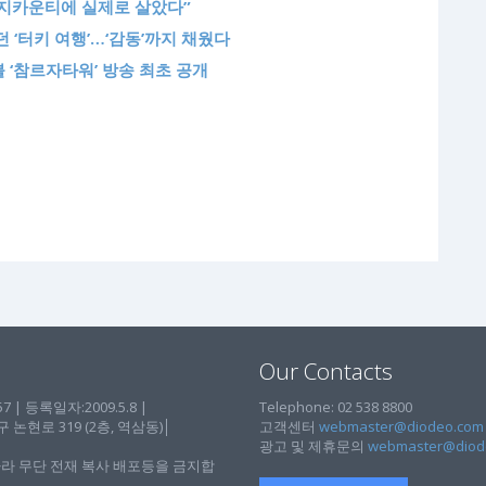
오렌지카운티에 실제로 살았다”
 ‘터키 여행’…‘감동’까지 채웠다
 ‘참르자타워’ 방송 최초 공개
Our Contacts
| 등록일자:2009.5.8 |
Telephone: 02 538 8800
현로 319 (2층, 역삼동)│
고객센터
webmaster@diodeo.com
광고 및 제휴문의
webmaster@diod
라 무단 전재 복사 배포등을 금지합