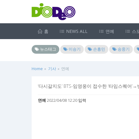
홈
NEWS ALL
연예
스
뉴스태그
이승기
손흥민
송중기
Home
기사
연예
‘다시갈지도’ BTS-임영웅이 접수한 ‘타임스퀘어’→
연예
2022/04/08 12:20 입력