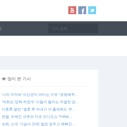
지
많이 본 기사
‘나의 아저씨’ 이선균이 버티는 이유 “응원해주…
'박희순-장혁-하정우' 이들이 펼치는 치열한 공…
미혼男 절반 “결혼 후 아내가 더 출세해도 ‘무…
한별, 두메인 크루와 지코 오디오쇼 ‘THINK…
숙희, 신곡 '가슴아 안돼' 발표 앞두고 예뻐진…