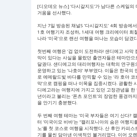
[디오데오 뉴스] ‘다시갈지도’가 남다른 스케일의
거움을 선사했다.
지난 7일 방송된 채널S ‘다시갈지도’ 4회 방송에
1호 여행기자 조성하, 1세대 여행 크리에이터 희철
나라 ‘미국’으로 랜선 여행을 떠나는 모습이 담겼다
첫번째 여행은 ‘겁 없이 도전하라! 샌디에고 사막
막이 있다는 사실을 몰랐던 출연자들은 테마만으
달궜다. 샌디에고의 대리여행자는 대학의 연구원
운영하고 있는 ‘나호야’ 부부였다. 이들은 한국의 
로 에메랄드빛 바다를 만끽할 수 있는 ‘라 호야 코
막’으로 캠핑을 떠나 이목을 집중시켰다. 광활한 
디에고라는 여행지에 가지고 있던 고정관념을 한 
년이라고 불리는 ‘폰츠 포인트’의 장엄한 풍경까
을 안기기 충분했다.
두 번째 여행 테마는 ‘미국 부자들은 여기 산다?
터 ‘미국이모 비바’는 “캘리포니아의 숨은 여행지
노’를 첫 코스로 여행을 시작했다. 산 후안 카
기를 물씬 담아낸 이색적인 볼거리였다. 이어 오렌