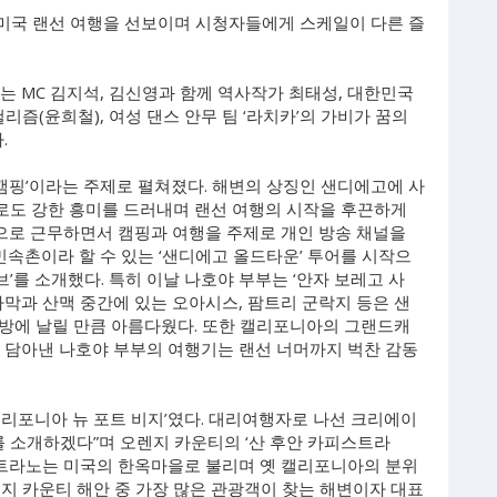
 미국 랜선 여행을 선보이며 시청자들에게 스케일이 다른 즐
서는 MC 김지석, 김신영과 함께 역사작가 최태성, 대한민국
리즘(윤희철), 여성 댄스 안무 팀 ‘라치카’의 가비가 꿈의
.
 캠핑’이라는 주제로 펼쳐졌다. 해변의 상징인 샌디에고에 사
로도 강한 흥미를 드러내며 랜선 여행의 시작을 후끈하게
으로 근무하면서 캠핑과 여행을 주제로 개인 방송 채널을
민속촌이라 할 수 있는 ‘샌디에고 올드타운’ 투어를 시작으
브’를 소개했다. 특히 이날 나호야 부부는 ‘안자 보레고 사
사막과 산맥 중간에 있는 오아시스, 팜트리 군락지 등은 샌
방에 날릴 만큼 아름다웠다. 또한 캘리포니아의 그랜드캐
지 담아낸 나호야 부부의 여행기는 랜선 너머까지 벅찬 감동
 캘리포니아 뉴 포트 비지’였다. 대리여행자로 나선 크리에이
를 소개하겠다”며 오렌지 카운티의 ‘산 후안 카피스트라
피스트라노는 미국의 한옥마을로 불리며 옛 캘리포니아의 분위
지 카운티 해안 중 가장 많은 관광객이 찾는 해변이자 대표