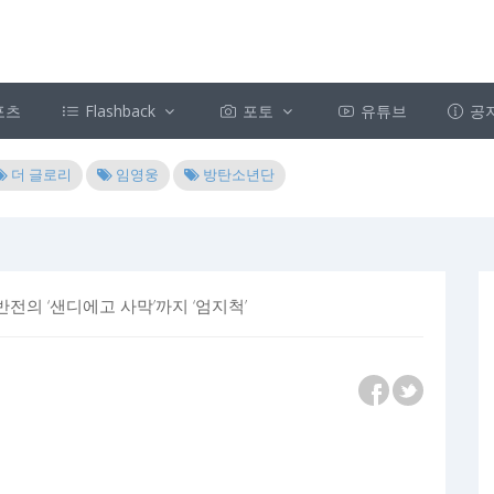
포츠
Flashback
포토
유튜브
공
더 글로리
임영웅
방탄소년단
반전의 ‘샌디에고 사막’까지 ‘엄지척’