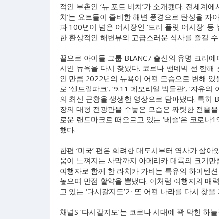
적인 부촌인 ‘뉴 포트 비치’가 소개됐다. 전세계에
치’는 요트들이 즐비한 해변 풍경으로 탄성을 자
과 100년이 넘은 어시장인 ‘도리 플릿 어시장’ 
한 환상적인 해변뷰와 고급스러운 식사를 즐길 수
끝으로 아이돌 그룹 BLANC7 출신의 유명 크리
시인 뉴욕을 다시 찾았다. 코로나 팬데믹 전 한해
인 만큼 2022년의 뉴욕이 어떤 모습으로 변해 있
로 ‘센트럴파크’, ‘9.11 메모리얼 박물관’, ‘자
의 최신 근황을 생생한 영상으로 담아냈다. 특히 
장의 대형 전광판을 수놓은 모습은 짜릿한 전율을 
로운 랜드마크로 떠오르고 있는 ‘베슬’은 코로나1
했다.
한편 ‘미국’ 편은 화려한 대도시부터 역사가 살아
움이 느껴지는 사막까지 아메리카 대륙의 크기만큼
여행자로 함께 한 라치카 가비는 특유의 하이텐션
놓으며 만점 활약을 뽐냈다. 이처럼 여행지의 매
고 있는 ‘다시갈지도’가 또 어떤 나라를 다시 찾을
채널S ‘다시갈지도’는 코로나 시대에 꽉 막힌 하늘