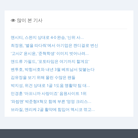
많이 본 기사
맨시티, 스완지 상대로 4-0 완승, ‘신위 사…
최정원, '별을 따다줘'에서 아기업은 캔디걸로 변신
'고사2' 윤시윤, '준혁학생' 이미지 벗어나려…
앤드류 가필드, '포토타임은 여기까지 할게요'
벤투호, 박항서호와 내년 3월 베트남서 맞붙는다
김유정을 보기 위해 몰린 수많은 팬들
박지성, 위건 상대로 1골 1도움 맹활약 팀 대…
민경훈 '아프니까 사랑이죠' 음원사이트 1위
‘와썹맨’ 박준형X혁오 함께 부른 ‘엉엉 크리스…
브라질, 엔리케 2골 활약에 힘입어 멕시코 꺾고…