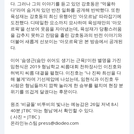
다. 그러나 그의 이야기를 듣고 있던 강호동은 “억울하
다”라며 숨겨져 있던 반전 일화를 공개해 반박했다. 또한
육성재는 강호동의 최신 유행어인 ‘아모르남’ 따라잡기에
도전했다. 디테일한 요소까지 묘사하며 육성재만의 ‘아모
르육’을 선보여 웃음을 자아냈는데, 육성재가 당황스러움
을 감추지 못하고 진땀을 흘린 강호동과의 반전 이야기와
더불어 새롭게 선보이는 ‘아모르육’은 본 방송에서 공개된
다.
이어 ‘숨생근(숨만 쉬어도 생기는 근육)’이란 별명을 가진
임현식은 2019 형님학교 씨름대회 천하장사인 이진호와
허벅지 씨름 대결을 펼쳤다. 이진호는 “나 진짜 최선을 다
해 볼게”라며 기선제압에 나섰는데, 임현식과 이진호 두
사람은 형님들까지 깜짝 놀라게 한 승부를 펼치며 현장 분
위기를 뜨겁게 달궜다는 후문이다.
원조 ‘비글돌’ 비투비의 빛나는 예능감은 26일 저녁 8시
40분 JTBC ‘아는 형님’에서 확인할 수 있다.
( 사진 = JTBC )
온라인뉴스팀
press@diodeo.com