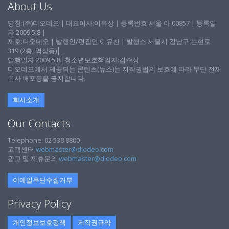
About Us
명칭:(주)디오데오 | 대표이사:이유상 | 등록번호:서울 아 00857 | 등록일
자:2009.5.8 |
제호:디오데오 | 발행인/편집인:이유찬 | 발행소:서울시 강남구 논현로
319 (2층, 역삼동)│
발행일자:2009.5.8│청소년보호책임자:김수정
디오데오에서 제공되는 콘텐츠(뉴스)는 저작권법의 보호에 따라 무단 전재
복사 배포등을 금지합니다.
회사소개
Our Contacts
Telephone: 02 538 8800
고객센터
webmaster@diodeo.com
광고 및 제휴문의
webmaster@diodeo.com
이메일무단수집거부
Privacy Policy
개인정보보호정책
저작권규약