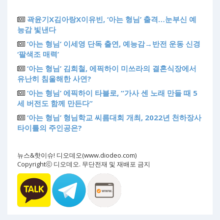
곽윤기X김아랑X이유빈, ‘아는 형님’ 출격…눈부신 예
능감 빛낸다
‘아는 형님’ 이세영 단독 출연, 예능감→반전 운동 신경
‘팔색조 매력’
‘아는 형님’ 김희철, 에픽하이 미쓰라의 결혼식장에서
유난히 침울해한 사연?
‘아는 형님’ 에픽하이 타블로, “가사 센 노래 만들 때 5
세 버전도 함께 만든다”
‘아는 형님’ 형님학교 씨름대회 개최, 2022년 천하장사
타이틀의 주인공은?
뉴스&핫이슈! 디오데오(www.diodeo.com)
Copyrightⓒ 디오데오. 무단전재 및 재배포 금지