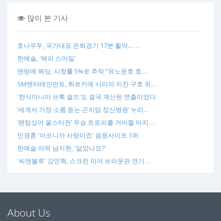
많이 본 기사
호나우두, 국가대표 은퇴경기 17분 활약... …
한예슬, '해피 스마일'
맨땅에 헤딩, 시청률 5%로 추락 “유노윤호 효…
SM엔터테인먼트, 튀르키예·시리아 지진 구호 위…
'한식마니아 브룩 쉴즈'도 결국 계산된 연출이었다
‘세계서 가장 소름 돋는 곤지암 정신병원’ 누리…
‘팬텀싱어 올스타전’ 우승 트로피를 거머쥘 마지…
민경훈 '아프니까 사랑이죠' 음원사이트 1위
한예슬 아역 남지현, '닮았나요?'
'씨엔블루' 강민혁, 스크린 이어 브라운관 연기…
About Us