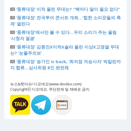
‘풍류대장’ 이적 울린 무대는? “백마디 말이 필요 없다”
‘풍류대장’ 전국투어 콘서트 개최…‘힙한 소리꾼들의 축
제’ 열린다
‘풍류대장’에서만 볼 수 있다…우리 소리가 주는 울림
‘시청자 열광’
‘풍류대장’ 김종진X이적X솔라 울린 이상X고영열 무대
는? ‘눈물주의보’
‘풍류대장’ 송가인 is back, ‘최저점 저승사자’ 박칼린까
지 합류…심사위원 8인 완전체
뉴스&핫이슈! 디오데오(www.diodeo.com)
Copyrightⓒ 디오데오. 무단전재 및 재배포 금지