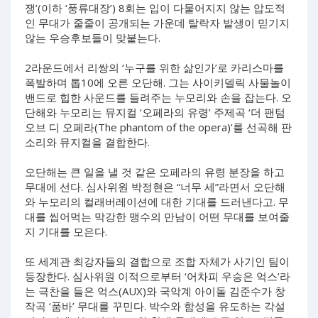
쟁’(이하 ‘풍류대장’) 8회는 입이 다물어지지 않는 압도적
인 무대가 줄줄이 공개되는 가운데 탈락자 발생이 믿기지
않는 우승후보들이 맞붙는다.
2라운드에서 리쌍의 ‘누구를 위한 삶인가’로 카리스마를
폭발하며 톱10에 오른 오단해. 그는 사이키델릭 사물놀이
밴드로 힙한 사운드를 들려주는 누모리와 손을 잡는다. 오
단해와 누모리는 뮤지컬 ‘오페라의 유령’ 주제곡 ‘더 팬텀
오브 디 오페라(The phantom of the opera)’를 선곡해 판
소리와 뮤지컬을 결합한다.
오단해는 큰 일을 낼 것 같은 오페라의 유령 분장을 하고
무대에 선다. 심사위원 박정현은 “너무 세”라면서 오단해
와 누모리의 컬래버레이션에 대한 기대를 드러낸다고. 무
대를 씹어먹는 막강한 맹수의 만남이 어떤 무대를 보여줄
지 기대를 모은다.
또 세계관 최강자들의 결합으로 조합 자체가 사기인 팀이
등장한다. 심사위원 이적으로부터 ‘어차피 우승은 억스’라
는 극찬을 들은 억스(AUX)와 국악계 아이돌 김준수가 창
작곡 ‘품바’ 무대를 꾸민다. 박수와 함성을 유도하는 각설