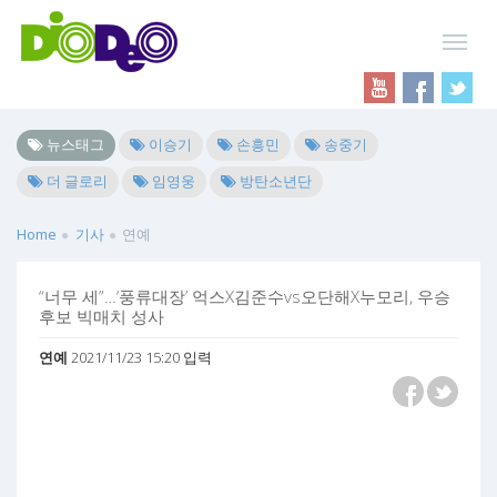
뉴스태그
이승기
손흥민
송중기
더 글로리
임영웅
방탄소년단
Home
기사
연예
“너무 세”…‘풍류대장’ 억스X김준수vs오단해X누모리, 우승
후보 빅매치 성사
연예
2021/11/23 15:20 입력