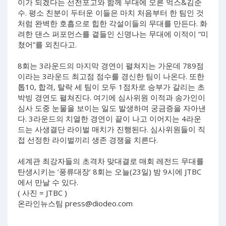
이가 되겠다는 선전포고와 함께 무대에 오른 억스&김준
수. 평소 친분이 두터운 이들은 마치 처음부터 한 팀인 것
처럼 완벽한 호흡으로 힙한 각설이들의 무대를 만든다. 화
려한 댄스 퍼포먼스를 곁들인 신명나는 무대에 이적이 “미
쳤어”를 외친다고.
8회는 3라운드의 마지막 경연이 펼쳐지는 가운데 789점
이라는 3라운드 최고점 점수를 경신한 팀이 나온다. 또한
톱10, 합격, 탈락 세 팀이 모두 1점차로 승부가 갈리는 초
박빙 경연도 펼쳐진다. 여기에 심사위원 이적과 송가인이
심사 도중 눈물을 보이는 일도 발생하며 궁금증을 자아낸
다. 3라운드의 치열한 경연이 끝이 나고 이어지는 4라운
드는 사생결단 라이벌 매치가 진행된다. 심사위원들이 직
접 선정한 라이벌끼리 생존 경쟁을 치른다.
세계관 최강자들의 초격차 맞대결로 매회 레전드 무대를
탄생시키는 ‘풍류대장’ 8회는 오늘(23일) 밤 9시에 JTBC
에서 만날 수 있다.
( 사진 = JTBC )
온라인뉴스팀
press@diodeo.com