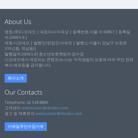
About Us
명칭:(주)디오데오 | 대표이사:이유상 | 등록번호:서울 아 00857 | 등록일
자:2009.5.8 |
제호:디오데오 | 발행인/편집인:이유찬 | 발행소:서울시 강남구 논현로
319 (2층, 역삼동)│
발행일자:2009.5.8│청소년보호책임자:김수정
디오데오에서 제공되는 콘텐츠(뉴스)는 저작권법의 보호에 따라 무단 전재
복사 배포등을 금지합니다.
회사소개
Our Contacts
Telephone: 02 538 8800
고객센터
webmaster@diodeo.com
광고 및 제휴문의
webmaster@diodeo.com
이메일무단수집거부