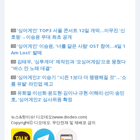
‘싱어게인’ TOP3 서울 콘서트 12일 개막…이무진 ‘신
호등’→이승윤 무대 최초 공개
‘싱어게인’ 이승윤, ‘너를 닮은 사람’ OST 참여…4일 ‘I
Am Lost’ 발매
김태우, ‘싱투게더’ 제작진과 ‘오싱어게임’으로 뭉쳤다
“버스 안 노래 대결”
‘싱어게인2’ 이승기 “시즌 1보다 더 팽팽해질 것”…‘소
름 유발’ 라인업 예고
유희열·이선희·윤도현·김이나·규현·이해리·선미·송민
호, ‘싱어게인2’ 심사위원 확정
뉴스&핫이슈! 디오데오(www.diodeo.com)
Copyrightⓒ 디오데오. 무단전재 및 재배포 금지