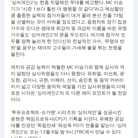
‘싱어게인2’는 한층 치열해진 무대를 예고했다. MC 이승
기가 “시즌 1보다 훨씬 더 팽팽할 것 같다”라고 예상할만
큼 출중한 실력의 참가자들이 대거 몰려 본선 진출 73팀
을 선별하는 것이 어려울 정도였다고. 음원차트 장기 집권
가수와 오디션 생태계 최강자 등 과감히 이름을 버린 유명
가수들도 ‘싱어게인2’의 문을 두드린다. 여기에 참가자 모
두를 깜짝 놀라게 한 인디신의 전설적인 가수, ‘무명의 반
란’을 꿈꾸는 재야의 고수들이 가세해 불꽃 튀는 전쟁을
펼친다.
재치와 공감 능력이 탁월한 MC 이승기와 함께 심사의 격
이 달랐던 심사위원들도 다시 뭉쳤다. 유희열, 이선희, 윤
도현, 김이나, 규현, 이해리, 선미, 송민호 등 음악 커버리
지가 넓고 다양한 음악적 색깔을 가진 심사위원들의 다채
로운 시각은 ‘싱어게인2’의 또 다른 재미 포인트가 될 전망
이다.
‘투유프로젝트-슈가맨’ 시리즈와 ‘싱어게인’을 성공시킨
윤현준 책임프로듀서(CP)가 기획을 이끈다. 유쾌한 공감
대를 안겼던 ‘독립만세’ 채성욱 PD가 연출을 맡는다. ‘싱어
게인2’는 오는 12월 6일 밤 9시 JTBC에서 만날 수 있다.