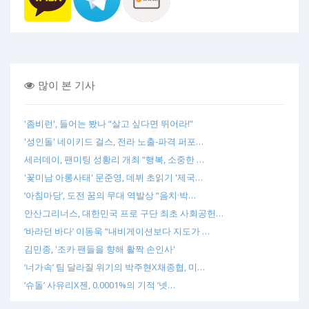
많이 본 기사
'좀비런', 들어는 봤나 “살고 싶다면 뛰어라!”
'성인돌' 네이키드 걸스, 전라 노출-파격 퍼포…
세러데이, 팬미팅 성황리 개최 “행복, 소중한 …
'꽃미남 아롱사태' 문준영, 데뷔 초읽기 '제국…
‘아침마당’, 도전 꿈의 무대 역발상 “음치·박…
안산그리너스, 대한민국 프로 구단 최초 사회공헌…
‘바라던 바다’ 이동욱 “내비게이션보다 지도가 …
김민종, '조카 팬들을 향해 활짝 손인사'
‘너가속’ 팀 달라질 위기의 박주현X채종협, 미…
‘슈돌’ 사유리X젠, 0.0001%의 기적 ‘넷…