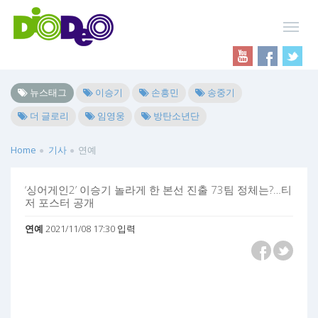
뉴스태그
이승기
손흥민
송중기
더 글로리
임영웅
방탄소년단
Home
기사
연예
‘싱어게인2’ 이승기 놀라게 한 본선 진출 73팀 정체는?…티
저 포스터 공개
연예
2021/11/08 17:30 입력