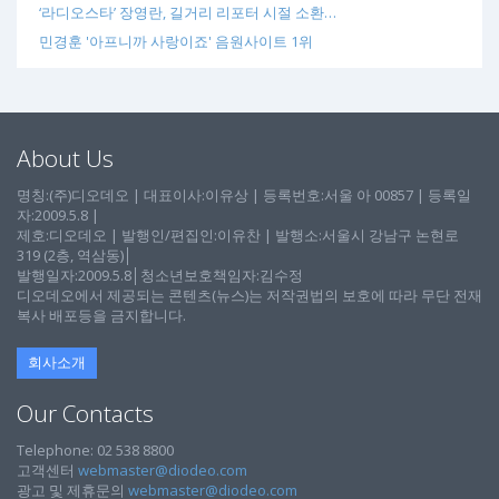
‘라디오스타’ 장영란, 길거리 리포터 시절 소환…
민경훈 '아프니까 사랑이죠' 음원사이트 1위
About Us
명칭:(주)디오데오 | 대표이사:이유상 | 등록번호:서울 아 00857 | 등록일
자:2009.5.8 |
제호:디오데오 | 발행인/편집인:이유찬 | 발행소:서울시 강남구 논현로
319 (2층, 역삼동)│
발행일자:2009.5.8│청소년보호책임자:김수정
디오데오에서 제공되는 콘텐츠(뉴스)는 저작권법의 보호에 따라 무단 전재
복사 배포등을 금지합니다.
회사소개
Our Contacts
Telephone: 02 538 8800
고객센터
webmaster@diodeo.com
광고 및 제휴문의
webmaster@diodeo.com