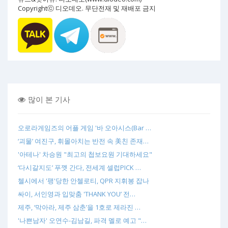
Copyrightⓒ 디오데오. 무단전재 및 재배포 금지
많이 본 기사
오로라게임즈의 어플 게임 '바 오아시스(Bar …
‘괴물’ 여진구, 휘몰아치는 반전 속 美친 존재…
'아테나' 차승원 "최고의 첩보요원 기대하세요"
‘다시갈지도’ 푸껫 간다, 전세계 셀럽PICK …
첼시에서 '팽'당한 안첼로티, QPR 지휘봉 잡나
싸이, 서인영과 입맞춤 'THANK YOU’ 전…
제주, ‘막아라, 제주 삼춘’을 1호로 제라진 …
'나쁜남자' 오연수-김남길, 파격 멜로 예고 "…