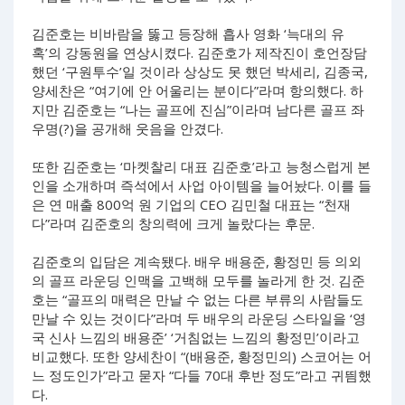
김준호는 비바람을 뚫고 등장해 흡사 영화 ‘늑대의 유
혹’의 강동원을 연상시켰다. 김준호가 제작진이 호언장담
했던 ‘구원투수’일 것이라 상상도 못 했던 박세리, 김종국,
양세찬은 “여기에 안 어울리는 분이다”라며 항의했다. 하
지만 김준호는 “나는 골프에 진심”이라며 남다른 골프 좌
우명(?)을 공개해 웃음을 안겼다.
또한 김준호는 ‘마켓찰리 대표 김준호’라고 능청스럽게 본
인을 소개하며 즉석에서 사업 아이템을 늘어놨다. 이를 들
은 연 매출 800억 원 기업의 CEO 김민철 대표는 “천재
다”라며 김준호의 창의력에 크게 놀랐다는 후문.
김준호의 입담은 계속됐다. 배우 배용준, 황정민 등 의외
의 골프 라운딩 인맥을 고백해 모두를 놀라게 한 것. 김준
호는 “골프의 매력은 만날 수 없는 다른 부류의 사람들도
만날 수 있는 것이다”라며 두 배우의 라운딩 스타일을 ‘영
국 신사 느낌의 배용준’ ‘거침없는 느낌의 황정민’이라고
비교했다. 또한 양세찬이 “(배용준, 황정민의) 스코어는 어
느 정도인가”라고 묻자 “다들 70대 후반 정도”라고 귀띔했
다.