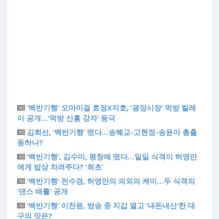
‘백반기행’ 오마이걸 효정X지호, ‘광장시장’ 먹방 릴레
이 공개…‘먹방 신흥 강자’ 등극
김희선, ‘백반기행’ 떴다…송혜교-고현정-송윤아 총출
동하나?
‘백반기행’, 김수미, 평창에 떴다…일일 식객이 허영만
에게 밥상 차려주다? ‘최초’
‘백반기행’ 전수경, 허영만의 의외의 케미…두 식객의
‘댄스 배틀’ 공개
‘백반기행’ 이찬원, 방송 중 지갑 열고 ‘내돈내산’한 대
구의 맛은?