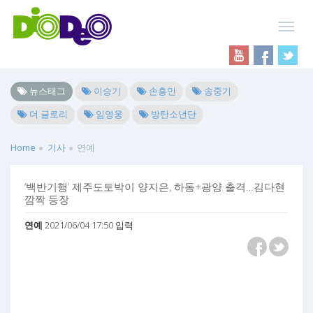
뉴스태그
이승기
손흥민
송중기
더 글로리
임영웅
방탄소년단
Home
기사
연예
‘백반기행’ 제주도토박이 양지은, 하동+광양 출격…김다현
깜짝 등장
연예
2021/06/04 17:50 입력