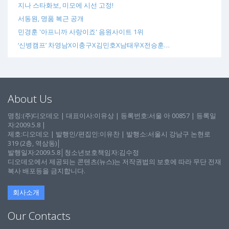
지나 스타화보, 미모에 시선 고정!
서동원, 명품 복근 공개
민경훈 '아프니까 사랑이죠' 음원사이트 1위
‘신병캠프’ 차영남X이충구X김민호X남태우X전승훈…
About Us
명칭:(주)디오데오 | 대표이사:이유상 | 등록번호:서울 아 00857 | 등록일
자:2009.5.8 |
제호:디오데오 | 발행인/편집인:이유찬 | 발행소:서울시 강남구 논현로
319 (2층, 역삼동)│
발행일자:2009.5.8│청소년보호책임자:김수정
디오데오에서 제공되는 콘텐츠(뉴스)는 저작권법의 보호에 따라 무단 전재
복사 배포등을 금지합니다.
회사소개
Our Contacts