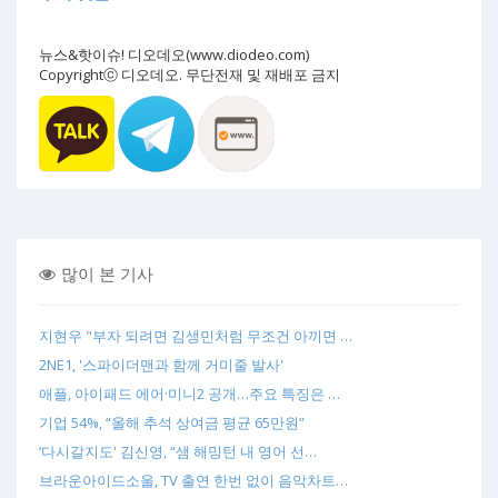
뉴스&핫이슈! 디오데오(www.diodeo.com)
Copyrightⓒ 디오데오. 무단전재 및 재배포 금지
많이 본 기사
지현우 "부자 되려면 김생민처럼 무조건 아끼면 …
2NE1, '스파이더맨과 함께 거미줄 발사'
애플, 아이패드 에어·미니2 공개…주요 특징은 …
기업 54%, “올해 추석 상여금 평균 65만원”
‘다시갈지도' 김신영, “샘 해밍턴 내 영어 선…
브라운아이드소울, TV 출연 한번 없이 음악차트…