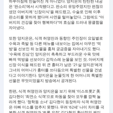
하루아침에 만들어진 게 아니었다. 양지은의 탄탄한 내공
은 ‘판소리’에서 시작됐다고. 판소리 유망주였지만 편찮으
셨던 아버지께 ‘신장이식’을 해드렸고, 수술로 인해 이후
판소리를 못하게 됐다며 사연을 털어놓았다. 그럼에도 “아
버지의 건강을 찾아 행복하다”며 효심을 드러내 뭉클함을
자아냈다.
또한 양지은은, 식객 허영만과 동향인 주인장이 요일별로
수육과 족발 등 다른 메뉴를 내보이는 집에서 야무진 ‘먹
방’을 선보인 뒤 눈물을 훔쳐 궁금증을 자아내기도 했다.
‘수육에 진심’인 양지은이 촉촉하고 부드러운 수육 맛에
빠져 먹방을 선보이다 갑작스레 눈물을 보인 것. 아버지께
신장 이식을 해드린 뒤 큰 흉터가 남은 ‘21살 양지은’에게
그녀의 어머니가 흉터를 쓰다듬으며 특별한 선물을 건넸
다고 이야기한다. 양지은을 눈물짓게 한 어머니의 특별한
선물은 무엇이었을지 방송에서 공개된다.
한편, 식객 허영만과 양지은을 보기 위해 ‘미스트롯2’ 美
김다현이 ‘최연소 식객’으로 하동을 찾아 모두를 깜짝 놀
라게 했다. ‘청학동 소녀’ 김다현이 등장하자 식객 허영만
은 아빠 미소를 멈추지 못했다. 무려 ‘62세’ 나이 차이를 극
복한 식객 허영만과 ‘트롯 요정’ 김다현의 환상적인 케미