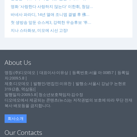
영화 '사랑한다 사랑하지 않는다' 이한휘, 청담…
바네사 파라디, 14년 열애 조니뎁 결별 후 佛…
첫 생방송 앞둔 슈스케3, 강력한 우승후보 '투…
지나 스타화보, 미모에 시선 고정!
About Us
명칭:(주)디오데오 | 대표이사:이유상 | 등록번호:서울 아 00857 | 등록일
자:2009.5.8 |
제호:디오데오 | 발행인/편집인:이유찬 | 발행소:서울시 강남구 논현로
319 (2층, 역삼동)│
발행일자:2009.5.8│청소년보호책임자:김수정
디오데오에서 제공되는 콘텐츠(뉴스)는 저작권법의 보호에 따라 무단 전재
복사 배포등을 금지합니다.
회사소개
Our Contacts