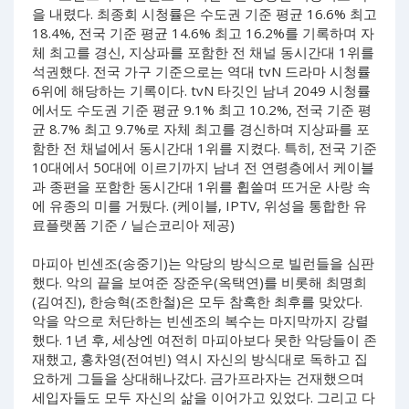
을 내렸다. 최종회 시청률은 수도권 기준 평균 16.6% 최고
18.4%, 전국 기준 평균 14.6% 최고 16.2%를 기록하며 자
체 최고를 경신, 지상파를 포함한 전 채널 동시간대 1위를
석권했다. 전국 가구 기준으로는 역대 tvN 드라마 시청률
6위에 해당하는 기록이다. tvN 타깃인 남녀 2049 시청률
에서도 수도권 기준 평균 9.1% 최고 10.2%, 전국 기준 평
균 8.7% 최고 9.7%로 자체 최고를 경신하며 지상파를 포
함한 전 채널에서 동시간대 1위를 지켰다. 특히, 전국 기준
10대에서 50대에 이르기까지 남녀 전 연령층에서 케이블
과 종편을 포함한 동시간대 1위를 휩쓸며 뜨거운 사랑 속
에 유종의 미를 거뒀다. (케이블, IPTV, 위성을 통합한 유
료플랫폼 기준 / 닐슨코리아 제공)
마피아 빈센조(송중기)는 악당의 방식으로 빌런들을 심판
했다. 악의 끝을 보여준 장준우(옥택연)를 비롯해 최명희
(김여진), 한승혁(조한철)은 모두 참혹한 최후를 맞았다.
악을 악으로 처단하는 빈센조의 복수는 마지막까지 강렬
했다. 1년 후, 세상엔 여전히 마피아보다 못한 악당들이 존
재했고, 홍차영(전여빈) 역시 자신의 방식대로 독하고 집
요하게 그들을 상대해나갔다. 금가프라자는 건재했으며
세입자들도 모두 자신의 삶을 이어가고 있었다. 그리고 다