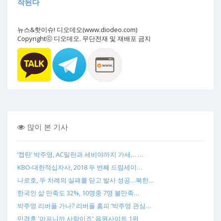
작된다
뉴스&핫이슈! 디오데오(www.diodeo.com)
Copyrightⓒ 디오데오. 무단전재 및 재배포 금지
많이 본 기사
‘캡틴’ 박주영, AC밀란과 세비야까지 가세… …
KBO-대한적십자사, 2018 두 번째 드림세이…
나로호, 두 차례의 실패를 딛고 발사 성공…북한…
한국인 삶 만족도 32%, 10명중 7명 불만족…
박주영 리버풀 가나? 리버풀 홈피 ‘박주영 관심…
민경훈 '아프니까 사랑이죠' 음원사이트 1위