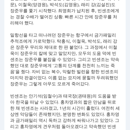
문), 이철욱(양경원), 박석도(김영웅), 래리 강(김설진)도
장준우를 쫓기 시작했다. 최명희가 납치된 후, 빈센조에게
는 경찰 수배가 떨어진 상황. 빠른 시간 안에 장준우를 처
리해야 했다.
밀항선을 타고 떠나려던 장준우는 항구에서 금가패밀리
추적조에게 가로막혔다. 탁홍식, 이철욱, 박석도, 래리 강
은 장준우 무리와 제대로 한 판 붙었다. 그 과정에서 이철
욱이 장준우의 칼에 맞고 말았지만, 모두의 도움 덕에 빈
센조는 장준우를 붙잡을 수 있었다. 그리고 빈센조는 약속
했던 대로 장준우에게 ‘고통의 단계를 천천히 느끼는 죽
음’을 줬다. 자비 없는 복수, 악랄한 빌런을 향한 빈센조의
마지막 판결이었다. 이름 없는 묘지에 묻힐까 두려워했던
장준우는 그렇게 아무도 모르게 죽어갔다.
빈센조는 안기석(임철수)과 태국장(권태원)의 도움을 받
아 한국을 떠날 수 있었다. 홍차영과의 짧은 만남을 뒤로
한 채 빈센조는 사라졌고, 1년의 시간이 흘렀다. 여전히 세
상엔 악당들이 존재했지만, 분명한 변화도 있었다. 홍차영
과 금가패밀리 역시 독하고 강하게 싸워나가고 있었다. 그
리고 홍차영에게 견우처럼 돌아오겠다고 약속했던 빈센