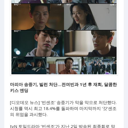
마피아 송중기, 빌런 처단…전여빈과 1년 후 재회, 달콤한
키스 엔딩
[디오데오 뉴스] ‘빈센조’ 송중기가 악을 악으로 처단했다.
시청률 역시 최고 18.4%를 돌파하며 마지막까지 ‘갓’센조
의 위엄을 과시했다.
tvN 토일드라마 ‘빈센조’가 지난 2일 방송된 최종회로 막