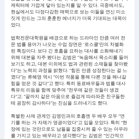
캐릭터에 가깝게 닿아 있는지를 알 수 있다. 극중에서도,
현실에서도 다정다감한 매력으로 보는 이들을 연신 미소
짓게 만드는 그의 훈훈한 에너지가 더욱 기대되는 대목이
었다.
법학전문대학원을 배경으로 하는 드라마인 만큼 여러 전
문 법률 용어가 나오는 수업 장면은 ‘로스쿨’만의 차별화
된 특징이다. 보다 긴 호흡을 요하는 대사를 소화해내기
위해 대본을 자주 봤다는 김범은 “녹음해서 목소리를 들어
보기도 하고, 대본 이외에도 법과 관련된 소재들을 찾아봤
다”는 노력의 과정을 밝혔다. “힘든 만큼 성장한다는 걸 느
꼈다”는 류혜영 역시 “이번 작품을 통해 다른 것을 해나갈
힘을 얻은 것 같다”고 했다. 특히 동료배우들과 법률 대사
특유의 리듬을 함께 맞추며 “전우애 같은 것들이 생겼
다”고. “끝까지 같은 마음으로 즐겁게 따라와준 친구들한
테 굉장히 감사하다”는 진심을 드러내기도 했다.
특별한 사제 관계인 김명민과의 호흡엔 두 배우 모두 “연
기를 하는 거 자체가 영광이었다”고 입을 모았다. 특히 “현
장에 있는 것만으로도 남들을 집중시켜 줄 수 있는 아우라
를 가지고 있는 배우라고 생각했다”는 김범은 “인간적으