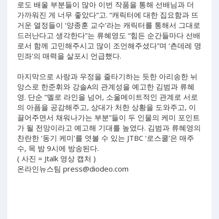
로도 배울 부분들이 많아 이번 작품을 통해 선배님과 더
가까워진 게 너무 좋았다”고. “캐릭터에 대한 집요함과 뜨
거운 열정들이 ‘양종훈 교수’라는 캐릭터를 통해서 그대로
드러난다고 생각한다”는 류혜영도 “힘든 순간들마다 선배
로서 함께 고민해주시고 많이 조언해주셨다”며 ‘츤데레 명
민좌’의 매력을 살포시 언급했다.
마지막으로 사랑과 우정을 줄타기하는 듯한 아리송한 뉘
앙스로 한준휘와 강솔A의 관계성을 예고한 김범과 류혜
영. 단순 “멜로 라인을 넘어, 소울메이트적인 관계로 서로
의 아픔을 공감해주고, 상대가 처한 상황을 도와주고, 이
끌어주면서 채워나가는 부분”들이 두 인물의 케미 포인트
가 될 전망이라고 예고해 기대를 높였다. 김범과 류혜영의
찬란한 ‘동기 케미’를 엿볼 수 있는 JTBC ‘로스쿨’은 매주
수, 목 밤 9시에 방송된다.
( 사진 = Jtalk 영상 캡처 )
온라인뉴스팀
press@diodeo.com