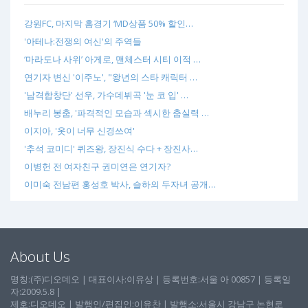
강원FC, 마지막 홈경기 ‘MD상품 50% 할인…
'아테나:전쟁의 여신'의 주역들
‘마라도나 사위’ 아게로, 맨체스터 시티 이적 …
연기자 변신 '이주노', "왕년의 스타 캐릭터 …
'남격합창단' 선우, 가수데뷔곡 '눈 코 입' …
배누리 봉춤, '파격적인 모습과 섹시한 춤실력 …
이지아, '옷이 너무 신경쓰여'
'추석 코미디' 퀴즈왕, 장진식 수다 + 장진사…
이병헌 전 여자친구 권미연은 연기자?
이미숙 전남편 홍성호 박사, 슬하의 두자녀 공개…
About Us
명칭:(주)디오데오 | 대표이사:이유상 | 등록번호:서울 아 00857 | 등록일
자:2009.5.8 |
제호:디오데오 | 발행인/편집인:이유찬 | 발행소:서울시 강남구 논현로