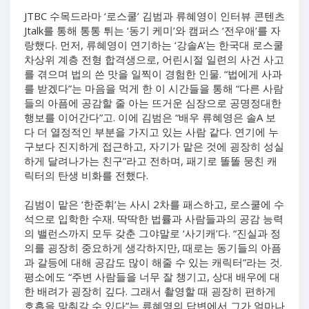
JTBC 수목드라마 ‘로스쿨’ 김범과 류혜영이 인터뷰 콘텐츠
Jtalk를 통해 통통 튀는 ‘동기 케미’와 캠퍼스 ‘전우애’를 자
랑했다. 먼저, 류혜영이 연기하는 ‘강솔A’는 한국대 로스쿨
차상위 계층 전형 합격생으로, 어린시절 일련의 사건 사고
를 겪으며 법의 쓴 맛을 일찍이 경험한 인물. “법에게 사과
를 받겠다”는 마음을 먹게 한 이 시간들을 통해 “다른 사람
들의 아픔에 공감할 줄 아는 뜨거운 심장으로 공명정대한
행보를 이어간다”고. 이에 김범은 “배우 류혜영은 솔A 보
다 더 열정적인 부분을 가지고 있는 사람 같다. 연기에 누
구보다 진지하게 접근하고, 자기가 맡은 것에 굉장히 성실
하게 달려나가는 친구”라고 전하며, 패기로 똘똘 뭉친 캐
릭터의 탄생 비화를 전했다.
김범이 맡은 ‘한준휘’는 사시 2차를 패스하고, 로스쿨에 수
석으로 입학한 수재. 딱딱한 법률과 사람들과의 공감 능력
의 밸런스까지 모두 갖춘 그야말로 ‘사기캐’다. “진실과 정
의를 굉장히 중요하게 생각하지만, 때로는 동기들의 아픔
과 갈등에 대해 공감도 많이 해줄 수 있는 캐릭터”라는 것.
평소에도 “주변 사람들을 너무 잘 챙기고, 상대 배우에 대
한 배려가 굉장히 깊다. 그래서 촬영할 때 굉장히 편하게
호흡을 맞춰갈 수 있다”는 류혜영의 답변에서 그가 얼마나