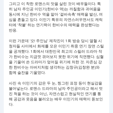
그리고 이 착한 로맨스의 맛을 살린 것이 배우들이다. 특
히 남자 주인공 이민기(한비수 역)는 까칠함과 귀여움을
동시에 지닌 한비수 역을 맡아 ‘겉바속촉’ 매력을 발산, 여
심을 흔들고 있다. 이민기 특유의 자연스러우면서도 캐릭
터에 ‘착붙’ 하는 연기력이 한비수의 매력을 완성했다는
반응.
이런 가운데 ‘오! 주인님’ 제작진이 1회 방송 당시 열혈 시
청자들 사이에서 화제를 모은 이민기 취중 연기 장면 스틸
을 공개했다. 1회에서 대한민국 최고의 스릴러 드라마 작
가 한비수는 지금껏 겪어보지 못한 위기에 직면했다. 심혈
을 기울여 쓴 드라마가 엎어질 위기에 처한 것. 자존심 강
한 한비수는 아버지처럼 생각하는 김창규(김창완 분)와
함께 술잔을 기울였다.
사진 속 이민기의 감은 두 눈, 찡그린 표정 등이 현실감을
불어넣는다. 로맨스 드라마의 남자 주인공이라고 해서 멋
진 척을 하는 것이 아닌, 자연스럽고 현실적인 연기를 통
해 공감과 웃음을 불러오는 배우 이민기의 매력이 돋보인
다.