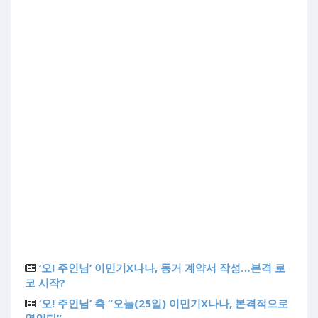
‘오! 주인님’ 이민기X나나, 동거 계약서 작성…본격 로
코 시작?
‘오! 주인님’ 측 “오늘(25일) 이민기X나나, 본격적으로
엮인다”