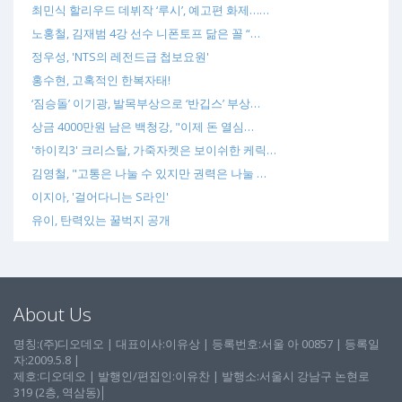
최민식 할리우드 데뷔작 ‘루시’, 예고편 화제……
노홍철, 김재범 4강 선수 니폰토프 닮은 꼴 “…
정우성, 'NTS의 레전드급 첩보요원'
홍수현, 고혹적인 한복자태!
‘짐승돌’ 이기광, 발목부상으로 ‘반깁스’ 부상…
상금 4000만원 남은 백청강, "이제 돈 열심…
'하이킥3' 크리스탈, 가죽자켓은 보이쉬한 케릭…
김영철, "고통은 나눌 수 있지만 권력은 나눌 …
이지아, '걸어다니는 S라인'
유이, 탄력있는 꿀벅지 공개
About Us
명칭:(주)디오데오 | 대표이사:이유상 | 등록번호:서울 아 00857 | 등록일
자:2009.5.8 |
제호:디오데오 | 발행인/편집인:이유찬 | 발행소:서울시 강남구 논현로
319 (2층, 역삼동)│