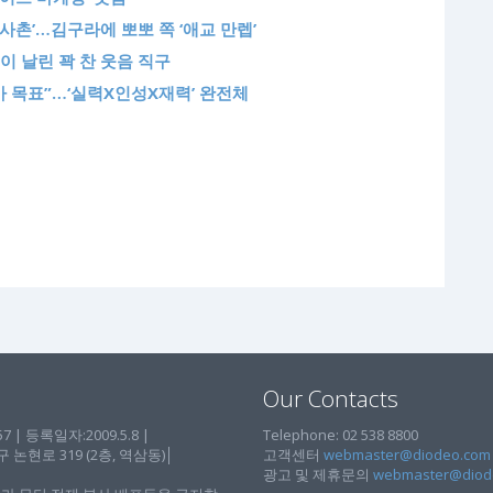
사촌’…김구라에 뽀뽀 쪽 ‘애교 만렙’
이 날린 꽉 찬 웃음 직구
가 목표”…‘실력X인성X재력’ 완전체
Our Contacts
| 등록일자:2009.5.8 |
Telephone: 02 538 8800
현로 319 (2층, 역삼동)│
고객센터
webmaster@diodeo.com
광고 및 제휴문의
webmaster@diod