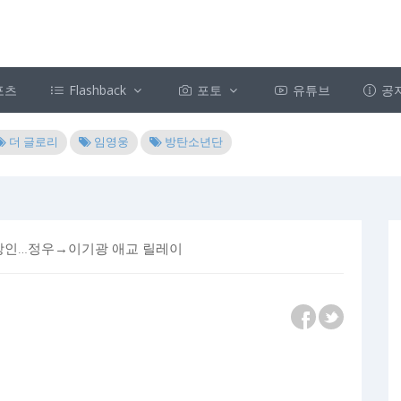
포츠
Flashback
포토
유튜브
공
더 글로리
임영웅
방탄소년단
 장인…정우→이기광 애교 릴레이