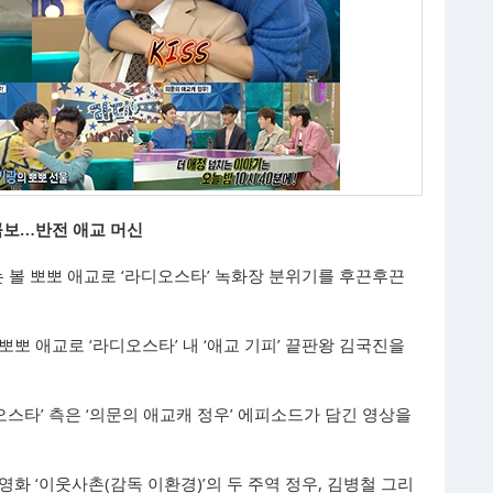
 콤보…반전 애교 머신
 볼 뽀뽀 애교로 ‘라디오스타’ 녹화장 분위기를 후끈후끈
뽀뽀 애교로 ‘라디오스타’ 내 ‘애교 기피’ 끝판왕 김국진을
디오스타’ 측은 ‘의문의 애교캐 정우’ 에피소드가 담긴 영상을
영화 ‘이웃사촌(감독 이환경)’의 두 주역 정우, 김병철 그리