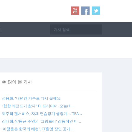
지
많이 본 기사
정용화, '내년엔 가수로 다시 올께요'
“힙합 레전드가 왔다” DJ 프리미어, 오늘(1…
제주의 팬서비스, 자체 연습경기 생중계…“TEA…
김태희, 양동근 주연의 '그랑프리' 감동적인 티…
'이청용은 한국의 베컴', CF촬영 장면 공개…