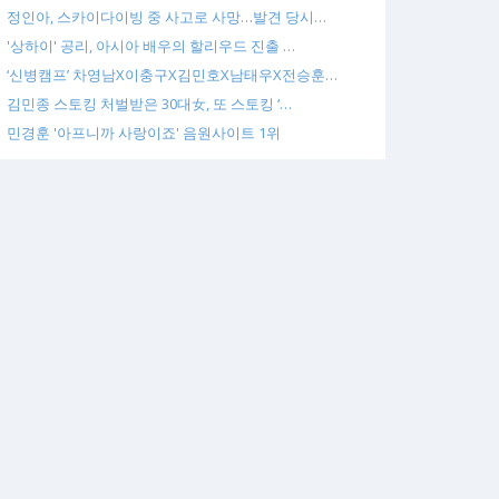
정인아, 스카이다이빙 중 사고로 사망…발견 당시…
'상하이' 공리, 아시아 배우의 할리우드 진출 …
‘신병캠프’ 차영남X이충구X김민호X남태우X전승훈…
김민종 스토킹 처벌받은 30대女, 또 스토킹 ‘…
민경훈 '아프니까 사랑이죠' 음원사이트 1위