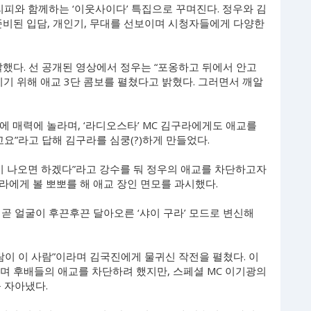
리피와 함께하는 ‘이웃사이다’ 특집으로 꾸며진다. 정우와 김
준비된 입담, 개인기, 무대를 선보이며 시청자들에게 다양한
탈했다. 선 공개된 영상에서 정우는 “포옹하고 뒤에서 안고
지기 위해 애교 3단 콤보를 펼쳤다고 밝혔다. 그러면서 깨알
외에 매력에 놀라며, ‘라디오스타’ MC 김구라에게도 애교를
요”라고 답해 김구라를 심쿵(?)하게 만들었다.
이 나오면 하겠다”라고 강수를 둬 정우의 애교를 차단하고자
라에게 볼 뽀뽀를 해 애교 장인 면모를 과시했다.
곧 얼굴이 후끈후끈 달아오른 ‘샤이 구라’ 모드로 변신해
람이 이 사람”이라며 김국진에게 물귀신 작전을 펼쳤다. 이
하며 후배들의 애교를 차단하려 했지만, 스페셜 MC 이기광의
 자아냈다.