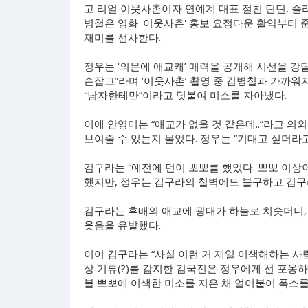
고 리얼 이웃사촌이자 연예계 대표 절친 딘딘, 슬
병철은 영화 '이웃사촌' 홍보 요정다운 활약부터 
재미를 선사한다.
정우는 ‘의문에 애교캐’ 매력을 공개해 시선을 강
손잡고”라며 ‘이웃사촌’ 촬영 중 김병철과 가까워
“남자한테만”이라고 덧붙여 미소를 자아냈다.
이에 안영미는 “애교가 없을 것 같은데..”라고 의
보여줄 수 있는지 물었다. 정우는 “기대고 싶더라고
김구라는 “예전에 던이 뽀뽀를 했었다. 뽀뽀 이상
했지만, 정우는 김구라의 철벽에도 불구하고 김구
김구라는 후배의 애교에 광대가 하늘로 치솟더니, 
웃음을 유발했다.
이어 김구라는 “사실 이런 거 제일 어색해하는 사
상 기류(?)를 감지한 김국진은 정우에게 선 포옹
볼 뽀뽀에 어색한 미소를 지은 채 얼어붙어 폭소를